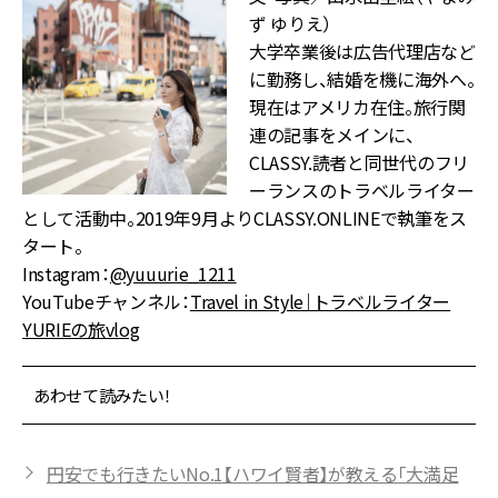
ず ゆりえ）
大学卒業後は広告代理店など
に勤務し、結婚を機に海外へ。
現在はアメリカ在住。旅行関
連の記事をメインに、
CLASSY.読者と同世代のフリ
ーランスのトラベルライター
として活動中。2019年9月よりCLASSY.ONLINEで執筆をス
タート。
Instagram：
@yuuurie_1211
YouTubeチャンネル：
Travel in Style｜トラベルライター
YURIEの旅vlog
あわせて読みたい！
円安でも行きたいNo.1【ハワイ賢者】が教える「大満足