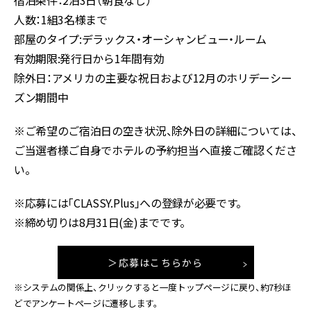
宿泊条件：
2
泊
3
日（朝食なし）
人数：
1
組
3
名様まで
部屋のタイプ:デラックス・オーシャンビュー・ルーム
有効期限:発行日から
1
年間有効
除外日：アメリカの主要な祝日および
12
月のホリデーシー
ズン期間中
※ご希望のご宿泊日の空き状況、除外日の詳細については、
ご当選者様ご自身でホテルの予約担当へ直接ご確認くださ
い。
※応募には「CLASSY.Plus」への登録が必要です。
※締め切りは8月31日(金)までです。
＞応募はこちらから
※システムの関係上、クリックすると一度トップページに戻り、約7秒ほ
どでアンケートページに遷移します。