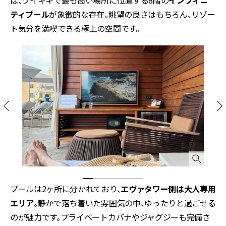
ば、ワイキキで最も高い場所に位置する8階の
インフィニ
ティプール
が象徴的な存在。眺望の良さはもちろん、リゾー
ト気分を満喫できる極上の空間です。
プールは2ヶ所に分かれており、
エヴァタワー側は大人専用
エリア
。静かで落ち着いた雰囲気の中、ゆったりと過ごせる
のが魅力です。プライベートカバナやジャグジーも完備さ