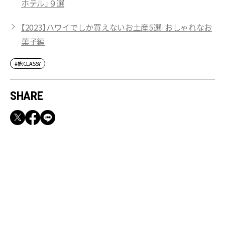
ホテル」９選
【2023】ハワイでしか買えないお土産5選｜おしゃれなお
菓子編
#旅CLASSY
SHARE
RECOMMEND