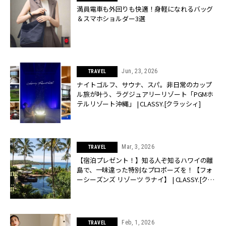
満員電車も外回りも快適！身軽になれるバッグ
＆スマホショルダー3選
Jun, 23, 2026
TRAVEL
ナイトゴルフ、サウナ、スパ。非日常のカップ
ル旅が叶う、ラグジュアリーリゾート「PGMホ
テルリゾート沖縄」 | CLASSY.[クラッシィ]
Mar, 3, 2026
TRAVEL
【宿泊プレゼント！】知る人ぞ知るハワイの離
島で、一味違った特別なプロポーズを！【フォ
ーシーズンズ リゾーツ ラナイ】 | CLASSY.[クラ
ッシィ]
Feb, 1, 2026
TRAVEL