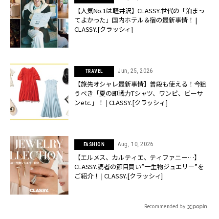
【人気No.1は軽井沢】CLASSY.世代の「泊まっ
てよかった」国内ホテル＆宿の最新事情！ |
CLASSY.[クラッシィ]
Jun, 25, 2026
TRAVEL
【旅先オシャレ最新事情】普段も使える！今狙
うべき「夏の即戦力Tシャツ、ワンピ、ビーサ
ンetc.」！ | CLASSY.[クラッシィ]
Aug, 10, 2026
FASHION
【エルメス、カルティエ、ティファニー…】
CLASSY.読者の節目買い”一生物ジュエリー”を
ご紹介！ | CLASSY.[クラッシィ]
Recommended by