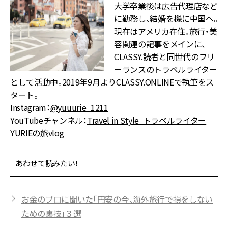
大学卒業後は広告代理店など
に勤務し、結婚を機に中国へ。
現在はアメリカ在住。旅行・美
容関連の記事をメインに、
CLASSY.読者と同世代のフリ
ーランスのトラベルライター
として活動中。2019年9月よりCLASSY.ONLINEで執筆をス
タート。
Instagram：
@yuuurie_1211
YouTubeチャンネル：
Travel in Style｜トラベルライター
YURIEの旅vlog
あわせて読みたい！
お金のプロに聞いた「円安の今、海外旅行で損をしない
ための裏技」３選