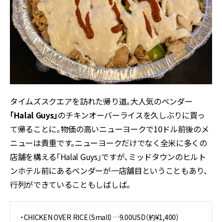
タイムズスクエアを訪れた帰り道。大人気のベンダー
「Halal Guys」
のチキンオーバーライスを久しぶりに買っ
て帰ることに。物価の高いニューヨークで10ドル前後のメ
ニューは貴重です。ニューヨークだけでなく全米に多くの
店舗を構える「Halal Guys」ですが、ミッドタウンのヒルト
ンホテル前にあるベンダーが一店舗目ということもあり、
行列ができていることもしばしば。
・CHICKEN OVER RICE（Small）…9.00USD（約¥1,400）