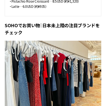
・Pistachio Rose Croissant…8.5USD（約¥1,320）
・Latte…6.0USD（約¥935）
SOHOでお買い物｜日本未上陸の注目ブランドを
チェック