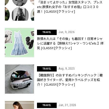
「泊まってよかった」女性誌スタッフ、プレス
etc.旅慣れ女子の『おすすめ宿』口コミ３０
選！ | CLASSY.[クラッシィ]
Jun, 9, 2026
TRAVEL
旅慣れた人は「その後」も着回す！日常オシャ
レに活躍する【旅映えTシャツ・ワンピetc.】拝
見 | CLASSY.[クラッシィ]
Aug, 9, 2025
TRAVEL
【韓国旅行】のおすすめパッキングハック｜韓
国好きライターが、愛用トラベルグッズを紹
介！ | CLASSY.[クラッシィ]
Jan, 31, 2026
TRAVEL