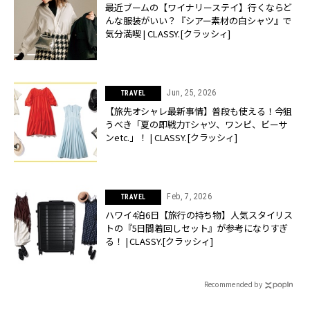
最近ブームの【ワイナリーステイ】行くならど
んな服装がいい？『シアー素材の白シャツ』で
気分満喫 | CLASSY.[クラッシィ]
Jun, 25, 2026
TRAVEL
【旅先オシャレ最新事情】普段も使える！今狙
うべき「夏の即戦力Tシャツ、ワンピ、ビーサ
ンetc.」！ | CLASSY.[クラッシィ]
Feb, 7, 2026
TRAVEL
ハワイ4泊6日【旅行の持ち物】人気スタイリス
トの『5日間着回しセット』が参考になりすぎ
る！ | CLASSY.[クラッシィ]
Recommended by