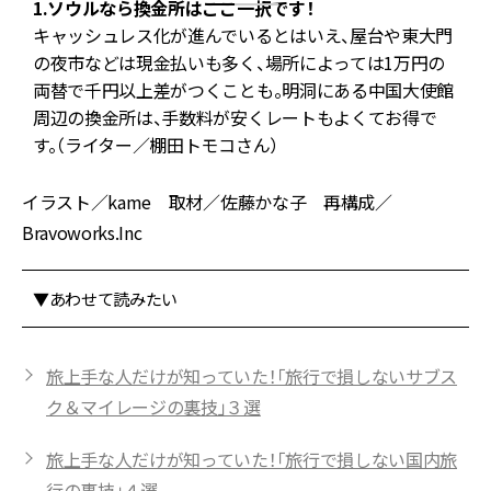
1.ソウルなら換金所はここ一択です！
釜
キャッシュレス化が進んでいるとはいえ、屋台や東大門
ま
の夜市などは現金払いも多く、場所によっては1万円の
両替で千円以上差がつくことも。明洞にある中国大使館
触
周辺の換金所は、手数料が安くレートもよくてお得で
す。（ライター／棚田トモコさん）
イラスト／kame 取材／佐藤かな子 再構成／
Bravoworks.Inc
▼あわせて読みたい
旅上手な人だけが知っていた！「旅行で損しないサブス
ク＆マイレージの裏技」３選
旅上手な人だけが知っていた！「旅行で損しない国内旅
行の裏技」４選