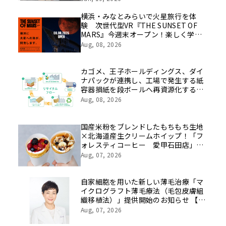
を社員の想いとともに振り返る特別映
像を公開！
横浜・みなとみらいで火星旅行を体
験 次世代型VR『THE SUNSET OF
MARS』今週末オープン！楽しく学べ
るパネル展やワークショップなど関連
Aug, 08, 2026
イベントも
カゴメ、王子ホールディングス、ダイ
ナパックが連携し、工場で発生する紙
容器損紙を段ボールへ再資源化する実
証を開始
Aug, 08, 2026
国産米粉をブレンドしたもちもち生地
×北海道産生クリームホイップ！「フ
ォレスティコーヒー 愛甲石田店」に
て、８月１７日（月）からクレープ販
Aug, 07, 2026
売を開始
自家細胞を用いた新しい薄毛治療「マ
イクログラフト薄毛療法（毛包皮膚組
織移植法）」提供開始のお知らせ 【医
療法人社団 青真会 青山エルクリニ
Aug, 07, 2026
ック】