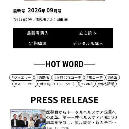
2026
09
最新号
年
月号
7月28日発売／
表紙モデル：堀田 茜
最新号購入
立ち読み
定期購読
デジタル版購入
HOT WORD
#ジュエリー
#通勤服
#お呼ばれコーデ
#旅コーデ
#結婚
#スニーカー
#UNIQLO（ユニクロ）
#ZARA
#骨格診断
PRESS RELEASE
医薬品からトータルヘルスケア企業へ
の変革。第一三共ヘルスケアが発足20
周年を記念し、製品開発・新カテゴリ
挑戦の舞台や旧社統合時のエピソード
Jun, 19, 2026