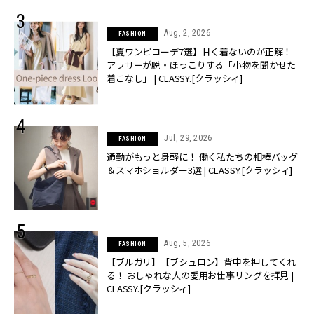
Aug, 2, 2026
FASHION
【夏ワンピコーデ7選】甘く着ないのが正解！
アラサーが脱・ほっこりする「小物を聞かせた
着こなし」 | CLASSY.[クラッシィ]
Jul, 29, 2026
FASHION
通勤がもっと身軽に！ 働く私たちの相棒バッグ
＆スマホショルダー3選 | CLASSY.[クラッシィ]
Aug, 5, 2026
FASHION
【ブルガリ】【ブシュロン】背中を押してくれ
る！ おしゃれな人の愛用お仕事リングを拝見 |
CLASSY.[クラッシィ]