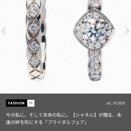
FASHION
6
PR
Jul, 15,202
【ICB】人気インフルエンサーと共同制作! 週5で着たく
なる「名品ブラウス」２選