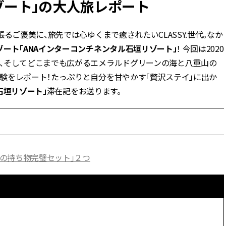
ゾート」の大人旅レポート
BEAUTY
るご褒美に、旅先では心ゆくまで癒されたいCLASSY.世代。なか
ート「ANAインターコンチネンタル石垣リゾート」
！ 今回は2020
Aug, 5, 2026
Feb,
BEAUTY
WEDDING
、そしてどこまでも広がるエメラルドグリーンの海と八重山の
忙しい毎日に「うるおいター
結婚式に黒ドレス
ボ」を。新【SOFINA BASIC＋】
ばれで失敗しない
験をレポート！たっぷりと自分を甘やかす「贅沢ステイ」に出か
のお手入れでうるおってなめら
ーを解説 | CLASS
石垣リゾート」
かな肌を目指す | CLASSY.[クラッ
滞在記をお送ります。
シィ]
Aug, 6, 2026
Aug,
BEAUTY
WEDDING
【ヘアアクセ6選】手抜きに見え
【結婚指輪】人気
ない！アラサーのまとめ髪が垢
ング22選｜20〜3
抜ける「即戦力アクセ」たち |
エピソードも | CLA
の持ち物完璧セット」２つ
CLASSY.[クラッシィ]
ィ]
Aug, 7, 2026
Jun,
BEAUTY
WEDDING
冷房・紫外線etc...「夏の隠れ乾
【一生ものジュエ
燥」を防ぐ【ベタつかない名品
存在感が際立つ！
クリーム】3選＜30代のベストコ
「トゥギャザー」