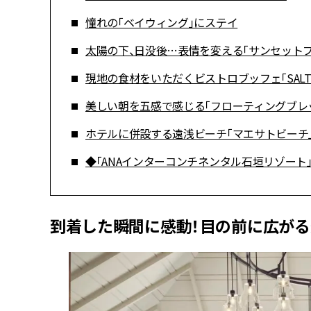
憧れの「ベイウィング」にステイ
太陽の下、日没後…表情を変える「サンセット
現地の食材をいただくビストロブッフェ「SALTI
美しい朝を五感で感じる「フローティングブレ
ホテルに併設する遠浅ビーチ「マエサトビーチ
◆「ANAインターコンチネンタル石垣リゾート
到着した瞬間に感動！目の前に広がる