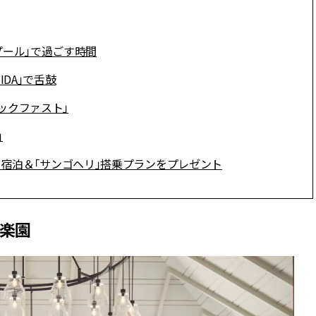
スメ＞ | CLASSY.[クラッシィ]
目 | CLASSY.[クラ
プール」で過ごす時間
Nov, 17, 2025
Mar,
BEAUTY
WEDDING
【落ちない名品リップ10選】塗
【トレンドの巻き
DA」で舌鼓
り直しできない・皮むけしやす
式ゲスト服の鉄板
いetc.悩みをクリア | CLASSY.[ク
ンピ”は『スカー
ラッシィ]
正解！ | CLASSY.
ックファスト」
」
Aug, 5, 2026
Aug,
BEAUTY
WEDDING
」宿泊＆「サンゴヘリ」搭乗プランをプレゼント
ユニクロ名品も！日焼け対策ガ
20万円台〜【カル
チ勢の「ないと無理」なアイテ
ング４選】ラブ、トリ
ムハック7選 | CLASSY.[クラッシ
を『マリッジ』に
ィ]
ます！ | CLASSY.
楽園
Aug, 5, 2026
Mar,
BEAUTY
WEDDING
夏の深刻なくすみ・色ムラにア
失敗しない“ゲスト
プローチ！【透明感を底上げ】
リー】にある！結
神コスメ３選 | CLASSY.[クラッシ
にも使える上質ベー
ィ]
CLASSY.[クラッシ