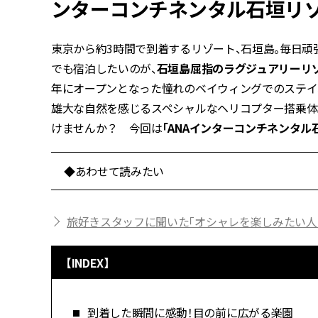
ンターコンチネンタル石垣リ
東京から約3時間で到着するリゾート、石垣島。毎日頑張
でも宿泊したいのが、
石垣島屈指のラグジュアリーリゾ
年にオープンとなった憧れのベイウィングでのステイ
雄大な自然を感じるスペシャルなヘリコプター搭乗体
けませんか？ 今回は
「ANAインターコンチネンタル
◆あわせて読みたい
旅好きスタッフに聞いた「オシャレを楽しみたい人
【INDEX】
到着した瞬間に感動！目の前に広がる楽園