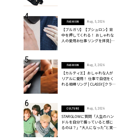
ッシィ]
CLASSY.[クラッシィ]
 24, 2026
Aug, 5, 2026
FASHION
方３選】結婚
【ブルガリ】【ブシュロン】背
“シンプル黒ワ
中を押してくれる！ おしゃれな
フ』で盛るのが
人の愛用お仕事リングを拝見 |
[クラッシィ]
CLASSY.[クラッシィ]
 18, 2025
Aug, 3, 2026
FASHION
ティエ人気リ
【カルティエ】おしゃれな人が
ニティetc.
リアルに愛用！ 仕事で自信をく
選ぶ人増えて
れる相棒リング | CLASSY.[クラッ
[クラッシィ]
シィ]
 24, 2026
Aug, 5, 2026
CULTURE
服”は【セオ
STARGLOWに質問「人生のハン
婚式にも仕事
ドルを自分で握っていると感じ
シック４選 |
るのは？」“大️人になった”と実
ィ]
感する瞬間【3rdシングル
『Drivin' My Life』発売】 |