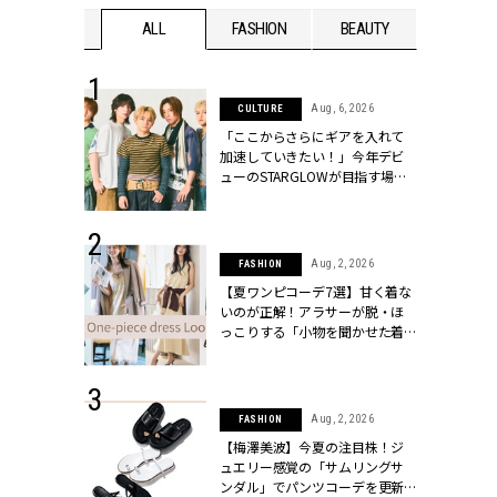
WEDDING
ALL
FASHION
BEAUTY
WEDDIN
 16, 2026
Aug, 6, 2026
CULTURE
はアリ？お呼
「ここからさらにギアを入れて
コーデ＆マナ
加速していきたい！」今年デビ
Y.[クラッシィ]
ューのSTARGLOWが目指す場所
とは？【3rdシングル『Drivin' My
Life』発売】 | CLASSY.[クラッシ
ィ]
 13, 2025
Aug, 2, 2026
FASHION
ブランドのリ
【夏ワンピコーデ7選】甘く着な
0代カップルの
いのが正解！アラサーが脱・ほ
SSY.[クラッシ
っこりする「小物を聞かせた着
こなし」 | CLASSY.[クラッシィ]
 30, 2026
Aug, 2, 2026
FASHION
リー】1つでも
【梅澤美波】今夏の注目株！ジ
ポメラートの
ュエリー感覚の「サムリングサ
シリーズに注
ンダル」でパンツコーデを更新 |