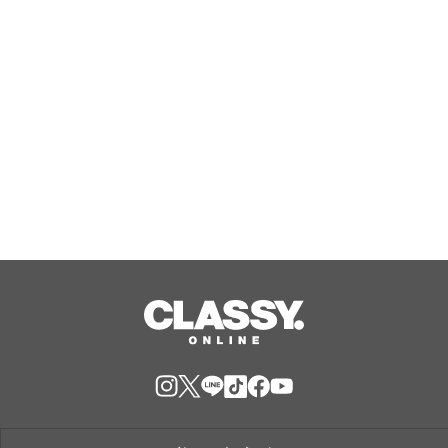
Aug, 08, 2026
VTuberグループ「ンニマニティ」所属
の『押水結夏』誕生日記念グッズが販
売開始！
Aug, 08, 2026