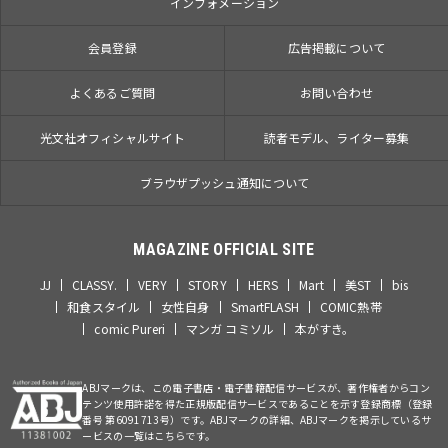
インフォメーション
会員登録
広告掲載について
よくあるご質問
お問い合わせ
光文社オフィシャルサイト
読者モデル、ライター募集
ブラウザプッシュ通知について
MAGAZINE OFFICIAL SITE
JJ
CLASSY.
VERY
STORY
HERS
Mart
美ST
bis
和食スタイル
女性自身
SmartFLASH
COMIC熱帯
comic Pureri
マンガ コミソル
本がすき。
ABJマークは、この電子書店・電子書籍配信サービスが、著作権者からコン
テンツ使用許諾を得た正規版配信サービスであることを示す登録商標（登録
番号 第6091713号）です。ABJマークの詳細、ABJマークを掲示しているサ
ービスの一覧はこちらです。