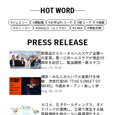
HOT WORD
#ジュエリー
#通勤服
#お呼ばれコーデ
#旅コーデ
#結婚
#スニーカー
#UNIQLO（ユニクロ）
#ZARA
#骨格診断
PRESS RELEASE
医薬品からトータルヘルスケア企業へ
の変革。第一三共ヘルスケアが発足20
周年を記念し、製品開発・新カテゴリ
挑戦の舞台や旧社統合時のエピソード
Jun, 19, 2026
を社員の想いとともに振り返る特別映
像を公開！
横浜・みなとみらいで火星旅行を体
験 次世代型VR『THE SUNSET OF
MARS』今週末オープン！楽しく学べ
るパネル展やワークショップなど関連
Aug, 08, 2026
イベントも
カゴメ、王子ホールディングス、ダイ
ナパックが連携し、工場で発生する紙
容器損紙を段ボールへ再資源化する実