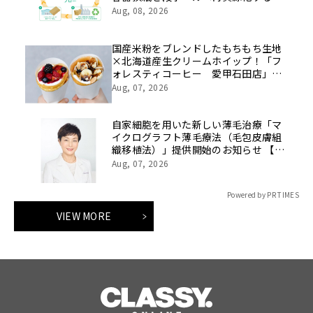
証を開始
Aug, 08, 2026
国産米粉をブレンドしたもちもち生地
×北海道産生クリームホイップ！「フ
ォレスティコーヒー 愛甲石田店」に
て、８月１７日（月）からクレープ販
Aug, 07, 2026
売を開始
自家細胞を用いた新しい薄毛治療「マ
イクログラフト薄毛療法（毛包皮膚組
織移植法）」提供開始のお知らせ 【医
療法人社団 青真会 青山エルクリニ
Aug, 07, 2026
ック】
Powered by PR TIMES
VIEW MORE