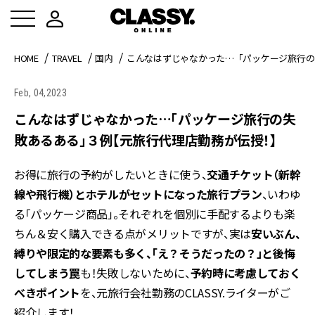
HOME
TRAVEL
国内
こんなはずじゃなかった…「パッケージ旅行の
Feb, 04,2023
こんなはずじゃなかった…「パッケージ旅行の失
敗あるある」３例【元旅行代理店勤務が伝授！】
お得に旅行の予約がしたいときに使う、
交通チケット（新幹
線や飛行機）とホテルがセットになった旅行プラン
、いわゆ
る「パッケージ商品」。それぞれを個別に手配するよりも楽
ちん＆安く購入できる点がメリットですが、実は
安いぶん、
縛りや限定的な要素
も多く、「え？そうだったの？」と後悔
してしまう罠
も！失敗しないために、
予約時に考慮しておく
べきポイント
を、元旅行会社勤務のCLASSY.ライターがご
紹介します！