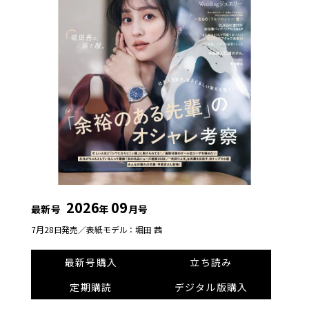
2026
09
最新号
年
月号
7月28日発売／
表紙モデル：堀田 茜
最新号購入
立ち読み
定期購読
デジタル版購入