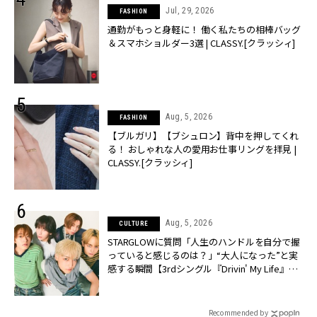
Jul, 29, 2026
FASHION
通勤がもっと身軽に！ 働く私たちの相棒バッグ
＆スマホショルダー3選 | CLASSY.[クラッシィ]
Aug, 5, 2026
FASHION
【ブルガリ】【ブシュロン】背中を押してくれ
る！ おしゃれな人の愛用お仕事リングを拝見 |
CLASSY.[クラッシィ]
Aug, 5, 2026
CULTURE
STARGLOWに質問「人生のハンドルを自分で握
っていると感じるのは？」“大️人になった”と実
感する瞬間【3rdシングル『Drivin' My Life』発
売】 | CLASSY.[クラッシィ]
Recommended by