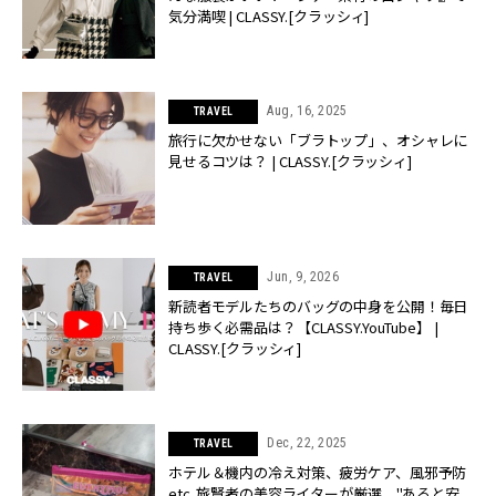
気分満喫 | CLASSY.[クラッシィ]
Aug, 16, 2025
TRAVEL
旅行に欠かせない「ブラトップ」、オシャレに
見せるコツは？ | CLASSY.[クラッシィ]
Jun, 9, 2026
TRAVEL
新読者モデルたちのバッグの中身を公開！毎日
持ち歩く必需品は？【CLASSY.YouTube】 |
CLASSY.[クラッシィ]
Dec, 22, 2025
TRAVEL
ホテル＆機内の冷え対策、疲労ケア、風邪予防
etc. 旅賢者の美容ライターが厳選、"あると安