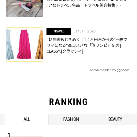
心“なトラベル名品｜トラベル美容特集 |
CLASSY.[クラッシィ]
Jun, 11, 2026
TRAVEL
【5年後もときめく！】1万円台からの“一枚で
サマになる”高コスパな「旅ワンピ」９選 |
CLASSY.[クラッシィ]
Recommended by
RANKING
ALL
FASHION
BEAUTY