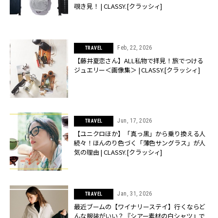
覗き見！ | CLASSY.[クラッシィ]
Feb, 22, 2026
TRAVEL
【藤井夏恋さん】ALL私物で拝見！旅でつける
ジュエリー＜画像集＞ | CLASSY.[クラッシィ]
Jun, 17, 2026
TRAVEL
【ユニクロほか】「真っ黒」から乗り換える人
続々！ほんのり色づく「薄色サングラス」が人
気の理由 | CLASSY.[クラッシィ]
Jan, 31, 2026
TRAVEL
最近ブームの【ワイナリーステイ】行くならど
んな服装がいい？『シアー素材の白シャツ』で