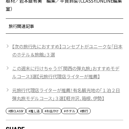
取材／岩本亜有美 編集／平賀鈴菜（CLASSY.ONLINE編集
室）
旅行関連記事
【次の旅行先におすすめ】コンセプトがユニークな「日本
のホテル＆旅館」３選
この週末に行けちゃう!?「関西の弾丸旅」おすすめモデ
ルコース3選【元旅行代理店ライターが推薦】
元旅行代理店ライターが推薦！有名観光地の「１泊２日
弾丸旅モデルコース」３選【軽井沢、箱根、伊勢】
#旅CLASSY
#推し活
#お出かけ
#ホテル
#旅行