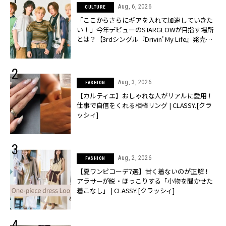
Aug, 6, 2026
CULTURE
「ここからさらにギアを入れて加速していきた
い！」今年デビューのSTARGLOWが目指す場所
とは？【3rdシングル『Drivin' My Life』発売】 |
CLASSY.[クラッシィ]
Aug, 3, 2026
FASHION
【カルティエ】おしゃれな人がリアルに愛用！
仕事で自信をくれる相棒リング | CLASSY.[クラ
ッシィ]
Aug, 2, 2026
FASHION
【夏ワンピコーデ7選】甘く着ないのが正解！
アラサーが脱・ほっこりする「小物を聞かせた
着こなし」 | CLASSY.[クラッシィ]