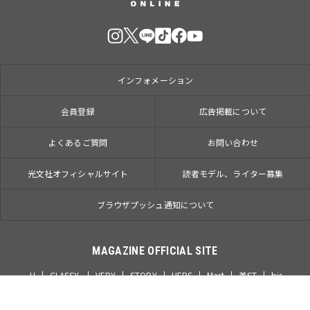
インフォメーション
会員登録
広告掲載について
よくあるご質問
お問い合わせ
光文社オフィシャルサイト
読者モデル、ライター募集
ブラウザプッシュ通知について
MAGAZINE OFFICIAL SITE
JJ
CLASSY.
VERY
STORY
HERS
Mart
美ST
bis
和食スタイル
女性自身
SmartFLASH
COMIC熱帯
comic Pureri
マンガ コミソル
本がすき。