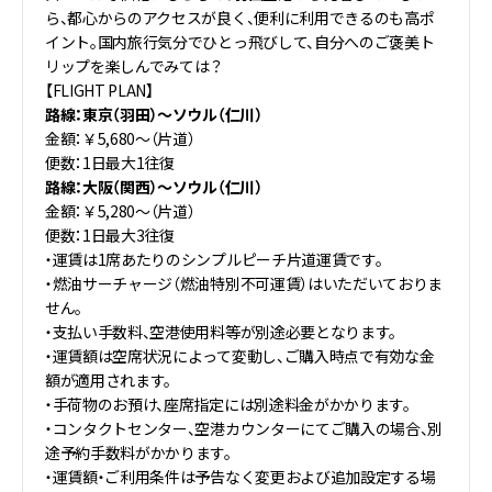
ら、都心からのアクセスが良く、便利に利用できるのも高ポ
イント。国内旅行気分でひとっ飛びして、自分へのご褒美ト
リップを楽しんでみては？
【FLIGHT PLAN】
路線：東京（羽田）〜ソウル（仁川）
金額：￥5,680〜（片道）
便数：1日最大1往復
路線：大阪（関西）〜ソウル（仁川）
金額：￥5,280〜（片道）
便数：1日最大3往復
・運賃は1席あたりのシンプルピーチ片道運賃です。
・燃油サーチャージ（燃油特別不可運賃）はいただいておりま
せん。
・支払い手数料、空港使用料等が別途必要となります。
・運賃額は空席状況によって変動し、ご購入時点で有効な金
額が適用されます。
・手荷物のお預け、座席指定には別途料金がかかります。
・コンタクトセンター、空港カウンターにてご購入の場合、別
途予約手数料がかかります。
・運賃額・ご利用条件は予告なく変更および追加設定する場