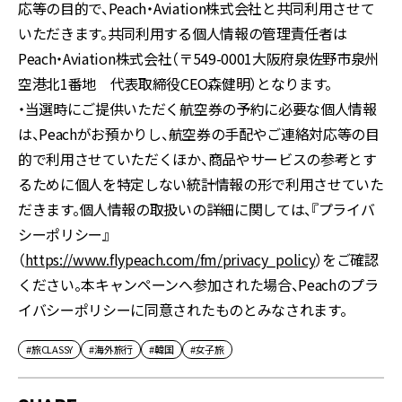
応等の目的で、Peach・Aviation株式会社と共同利用させて
いただきます。共同利用する個人情報の管理責任者は
Peach・Aviation株式会社（〒549-0001大阪府泉佐野市泉州
空港北1番地 代表取締役CEO森健明）となります。
・当選時にご提供いただく航空券の予約に必要な個人情報
は、Peachがお預かりし、航空券の手配やご連絡対応等の目
的で利用させていただくほか、商品やサービスの参考とす
るために個人を特定しない統計情報の形で利用させていた
だきます。個人情報の取扱いの詳細に関しては、『プライバ
シーポリシー』
（
https://www.flypeach.com/fm/privacy_policy
）をご確認
ください。本キャンペーンへ参加された場合、Peachのプラ
イバシーポリシーに同意されたものとみなされます。
#旅CLASSY
#海外旅行
#韓国
#女子旅