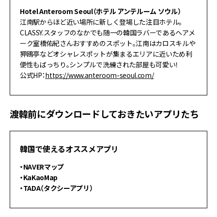
Hotel Anteroom Seoul（ホテル アンテルーム ソウル）
江南駅からほど近い場所に新しく登場した注目ホテル。
CLASSY.スタッフのなかでも随一の韓国ラバーであるヘアメ
ーク室橋佑紀さんおすすめのスポット。江南はカロスキルや
狎鴎亭などオシャレスポットが集まるエリアに近いため利
便性もばっちり。シンプルで洗練された部屋も可愛い！
公式HP：
https://www.anteroom-seoul.com/
渡韓前にダウンロードしておきたいアプリたち
韓国で使えるオススメアプリ
・NAVERマップ
・KaKaoMap
・TADA（タクシーアプリ）