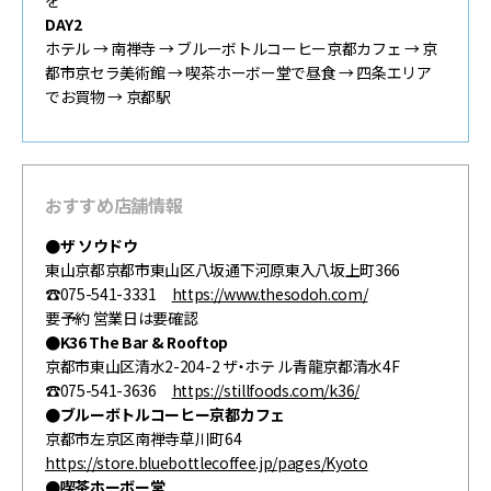
を
DAY2
ホテル → 南禅寺 → ブルーボトルコーヒー京都カフェ → 京
都市京セラ美術館 → 喫茶ホーボー堂で昼食 → 四条エリア
でお買物 → 京都駅
おすすめ店舗情報
●ザ ソウドウ
東山京都京都市東山区八坂通下河原東入八坂上町366
☎075-541-3331
https://www.thesodoh.com/
要予約 営業日は要確認
●K36 The Bar & Rooftop
京都市東山区清水2-204-2 ザ・ホテ ル青龍京都清水4F
☎075-541-3636
https://stillfoods.com/k36/
●ブルーボトルコーヒー京都カフェ
京都市左京区南禅寺草川町64
https://store.bluebottlecoffee.jp/pages/Kyoto
●喫茶ホーボー堂