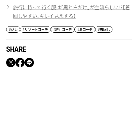
旅行に持って行く服は「黒と白だけ」が主流らしい!?【着
回しやすい、キレイ見えする】
#ジレ
#リゾートコーデ
#旅行コーデ
#夏コーデ
#着回し
SHARE
RECOMMEND
満員電車も外回りも快適！身軽になれるバッグ