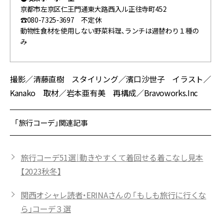
京都市左京区仁王門通東大路西入ル正往寺町452
☎080-7325-3697 不定休
動物性食材を使用しない野菜料理、ランチは週替わり１種の
み
撮影／清藤直樹 スタイリング／濱口沙世子 イラスト／
Kanako 取材／岩本亜有美 再構成／Bravoworks.Inc
「旅行コーデ」関連記事
旅行コーデ51選｜動きやすくて着回せる着こなし見本
【2023秋冬】
関西オシャレ読者・ERINAさんの 「もしも旅行に行くな
ら」コーデ３選