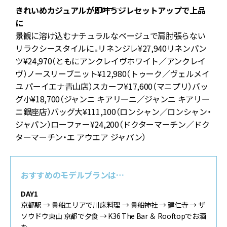
きれいめカジュアルが即叶うジレセットアップで上品
お
に
景観に溶け込むナチュラルなベージュで肩肘張らない
ロ
リラクシースタイルに。リネンジレ¥27,940リネンパン
ツ¥24,970（ともにアンクレイヴホワイト／アンクレイ
）
ヴ）ノースリーブニット¥12,980（トゥーク／ヴェルメイ
ユ パーイエナ青山店）スカーフ¥17,600（マニプリ）バッ
ァ
グ小¥18,700（ジャンニ キアリーニ／ジャンニ キアリー
ニ銀座店）バッグ大¥111,100（ロンシャン／ロンシャン・
ジャパン）ローファー¥24,200（ドクターマーチン／ドク
ターマーチン・エ アウエア ジャパン）
おすすめのモデルプランは…
DAY1
京都駅 → 貴船エリアで川床料理 → 貴船神社 → 建仁寺 → ザ
ソウドウ東山 京都で夕食 → K36 The Bar ＆ Rooftopでお酒