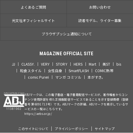
よくあるご質問
お問い合わせ
光文社オフィシャルサイト
読者モデル、ライター募集
ブラウザプッシュ通知について
MAGAZINE OFFICIAL SITE
JJ
CLASSY.
VERY
STORY
HERS
Mart
美ST
bis
和食スタイル
女性自身
SmartFLASH
COMIC熱帯
comic Pureri
マンガ コミソル
本がすき。
ABJマークは、この電子書店・電子書籍配信サービスが、著作権者からコン
テンツ使用許諾を得た正規版配信サービスであることを示す登録商標（登録
番号 第6091713号）です。ABJマークの詳細、ABJマークを掲示しているサ
ービスの一覧はこちらです。
https://aebs.or.jp/
このサイトについて
プライバシーポリシー
サイトマップ