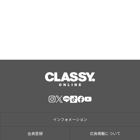
場」にて8月4日（火）より、高知の夏
を味わう『よさこいフェア』を開催中
Aug, 07, 2026
インフォメーション
会員登録
広告掲載について