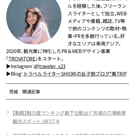
ルを経験した後、フリーラン
スライターとして独立。WEB
メディアや書籍、雑誌、TV等
で旅のコンテンツの取材・執
筆・PRを多数行っている。好
きなエリアは東南アジア。
2020年、観光業に特化したPR＆WEBデザイン事業
「
TROVATORE
」をスタート。
▶︎Instagram：
@traveler_s23
▶︎Blog：
トラベルライターSHIORIの女子旅ブログ*美TRIP
茨城 関連記事
【動画】魅力度ランキング最下位脱出！「茨城の穴場絶景
観光スポット」BEST９