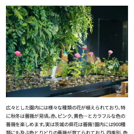
広々とした園内には様々な種類の花が植えられており、特
に秋冬は薔薇が見頃。赤、ピンク、黄色…とカラフルな色の
薔薇を楽しめます。実は茨城の県花は薔薇！園内には900種
類にも及ぶ色とりどりの薔薇が育てられており、四季別、色