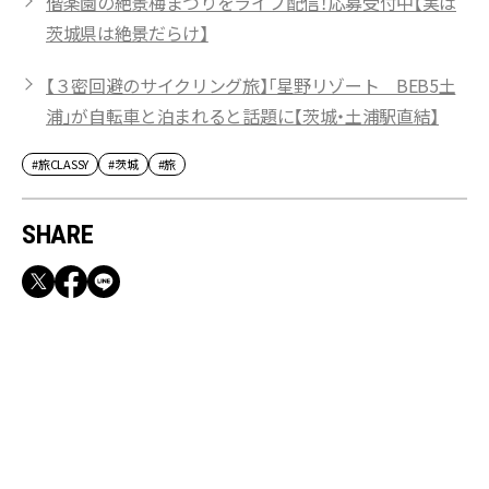
偕楽園の絶景梅まつりをライブ配信！応募受付中【実は
茨城県は絶景だらけ】
【３密回避のサイクリング旅】「星野リゾート BEB5土
浦」が自転車と泊まれると話題に【茨城・土浦駅直結】
#旅CLASSY
#茨城
#旅
SHARE
RECOMMEND