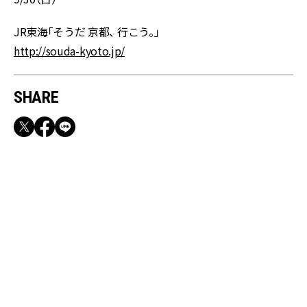
JR東海「そうだ 京都、 行こう。」
http://souda-kyoto.jp/
SHARE
RECOMMEND
満員電車も外回りも快適！身軽になれるバッグ
＆スマホショルダー3選