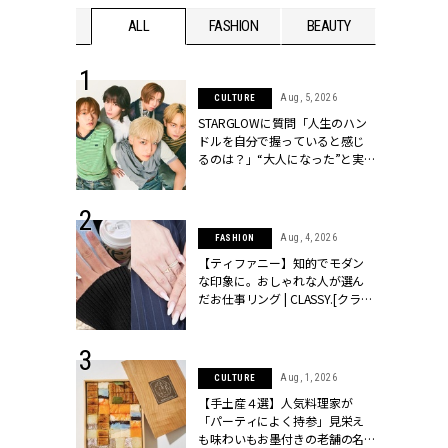
WEDDING
ALL
FASHION
BEAUTY
WEDDIN
 16, 2026
Aug, 5, 2026
CULTURE
はアリ？お呼
STARGLOWに質問「人生のハン
コーデ＆マナ
ドルを自分で握っていると感じ
Y.[クラッシィ]
るのは？」“大️人になった”と実
感する瞬間【3rdシングル
『Drivin' My Life』発売】 |
CLASSY.[クラッシィ]
 13, 2025
Aug, 4, 2026
FASHION
ブランドのリ
【ティファニー】知的でモダン
0代カップルの
な印象に。おしゃれな人が選ん
SSY.[クラッシ
だお仕事リング | CLASSY.[クラッ
シィ]
 30, 2026
Aug, 1, 2026
CULTURE
リー】1つでも
【手土産４選】人気料理家が
ポメラートの
「パーティによく持参」見栄え
シリーズに注
も味わいもお墨付きの老舗の名