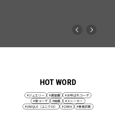
HOT WORD
#ジュエリー
#通勤服
#お呼ばれコーデ
#旅コーデ
#結婚
#スニーカー
#UNIQLO（ユニクロ）
#ZARA
#骨格診断