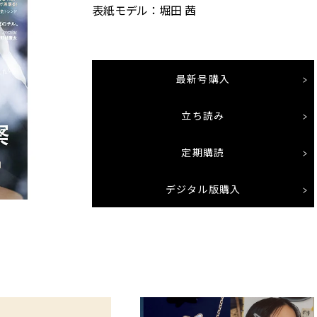
表紙モデル：堀田 茜
最新号購入
立ち読み
定期購読
デジタル版購入