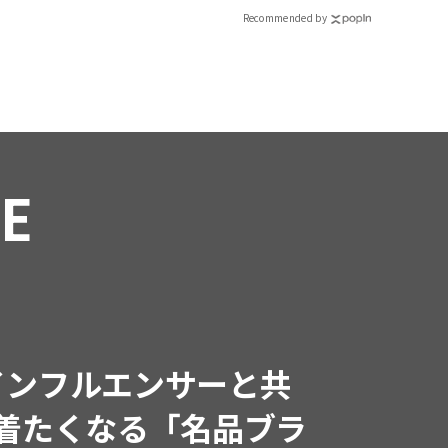
Recommended by
RE
ん登場】余裕のある先
」大特集｜CLASSY.9