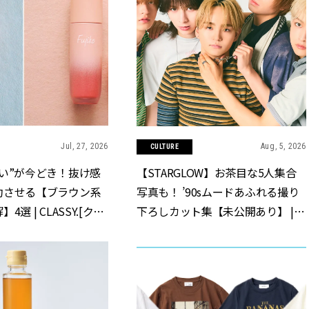
Jul, 27, 2026
Aug, 5, 2026
CULTURE
い”が今どき！抜け感
【STARGLOW】お茶目な5人集合
功させる【ブラウン系
写真も！ ’90sムードあふれる撮り
選 | CLASSY.[クラ
下ろしカット集【未公開あり】 |
CLASSY.[クラッシィ]