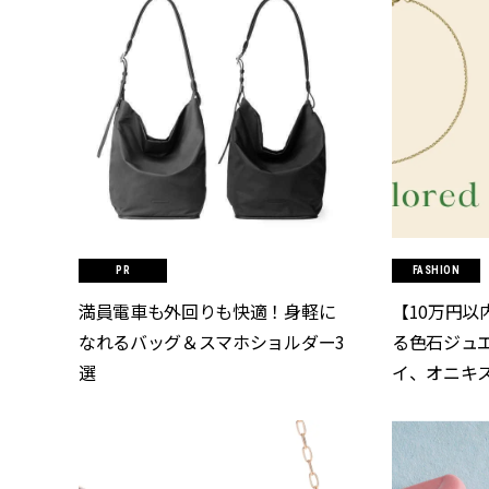
FASHION
満員電車も外回りも快適！身軽に
【10万円以
なれるバッグ＆スマホショルダー3
る色石ジュ
選
イ、オニキスなど
ッシィ]