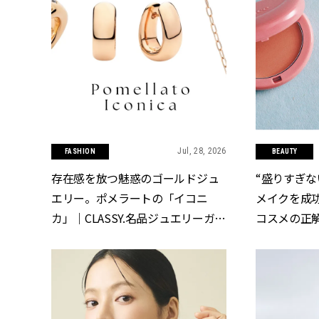
Jul, 28, 2026
FASHION
BEAUTY
存在感を放つ魅惑のゴールドジュ
“盛りすぎな
エリー。ポメラートの「イコニ
メイクを成
カ」｜CLASSY.名品ジュエリーガイ
コスメの正解】4
ド vol.11 | CLASSY.[クラッシィ]
ッシィ]