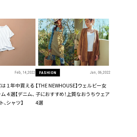
BEAUTY
Aug, 5, 2026
Feb,
BEAUTY
WEDDING
夏の深刻なくすみ・色ムラにア
結婚式に黒ドレス
プローチ！【透明感を底上げ】
ばれで失敗しない
神コスメ３選 | CLASSY.[クラッシ
ーを解説 | CLASS
ィ]
FASHION
Jan, 06,2022
Feb, 14,2022
Aug, 5, 2026
Aug,
BEAUTY
WEDDING
忙しい毎日に「うるおいター
【結婚指輪】人気
【THE NEWHOUSE】ウェルビー女
実は１年中買える
ボ」を。新【SOFINA BASIC＋】
ング22選｜20〜3
のお手入れでうるおってなめら
エピソードも | CLA
子におすすめ！上質なおうちウェア
ム４選【デニム、
かな肌を目指す | CLASSY.[クラッ
ィ]
4選
ト、シャツ】
シィ]
Aug, 5, 2026
Jun,
BEAUTY
WEDDING
ユニクロ名品も！日焼け対策ガ
【一生ものジュエ
チ勢の「ないと無理」なアイテ
存在感が際立つ！
ムハック7選 | CLASSY.[クラッシ
「トゥギャザー」