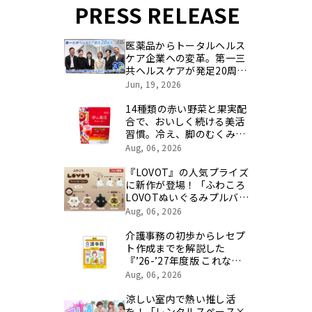
PRESS RELEASE
医薬品からトータルヘルス
ケア企業への変革。第一三
共ヘルスケアが発足20周年
を記念し、製品開発・新カ
Jun, 19, 2026
テゴリ挑戦の舞台や旧社統
合時のエピソードを社員の
14種類の赤い野菜と果実配
想いとともに振り返る特別
合で、おいしく続ける美活
映像を公開！
習慣。冷え、脚のむくみ、
肌、脂肪にまとめてアプロ
Aug, 06, 2026
ーチする機能性表示食品が
新登場
『LOVOT』の人気プライズ
に新作が登場！「ふわころ
LOVOTぬいぐるみプルバッ
ク3」と「LOVOTクリッカ
Aug, 06, 2026
ー」が全国のバンダイナム
コアミューズメント施設に
介護事務の初歩からレセプ
順次登場
ト作成までを解説した
『’26-’27年度版 これなら
わかる介護事務』を8月18
Aug, 06, 2026
日に発売！
涼しい室内で熱い推し活
を！「レンタルスペース×