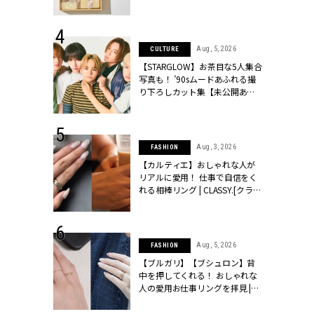
ッシィ]
物とは？ | CLASSY.[クラッシィ]
 24, 2025
Aug, 5, 2026
CULTURE
れバッグ最新
【STARGLOW】お茶目な5人集合
プラダetc.
写真も！ ’90sムードあふれる撮
力あり」が条
り下ろしカット集【未公開あ
クラッシィ]
り】 | CLASSY.[クラッシィ]
 28, 2026
Aug, 3, 2026
FASHION
結婚指輪は“結
【カルティエ】おしゃれな人が
最愛リングが大
リアルに愛用！ 仕事で自信をく
クラッシィ]
れる相棒リング | CLASSY.[クラッ
シィ]
 6, 2026
Aug, 5, 2026
FASHION
「レーストッ
【ブルガリ】【ブシュロン】背
結婚式お呼ば
中を押してくれる！ おしゃれな
LASSY.[クラ
人の愛用お仕事リングを拝見 |
CLASSY.[クラッシィ]