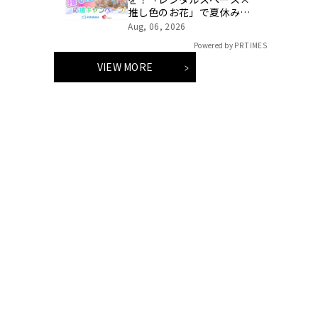
推し色のお花」で夏休みの
推し活をプロデュース。
Aug, 06, 2026
『夏の推し活応援キャンペ
Powered by PR TIMES
ーン』イーフローラとイン
スタベースが初開催。
VIEW MORE