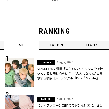
RANKING
ALL
FASHION
BEAUTY
Aug, 5, 2026
CULTURE
STARGLOWに質問「人生のハンドルを自分で握
っていると感じるのは？」“大️人になった”と実
感する瞬間【3rdシングル『Drivin' My Life』発
売】 | CLASSY.[クラッシィ]
Aug, 4, 2026
FASHION
【ティファニー】知的でモダンな印象に。おし