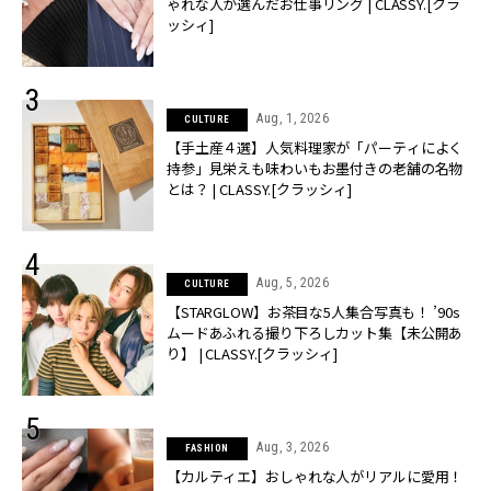
ゃれな人が選んだお仕事リング | CLASSY.[クラ
ッシィ]
Aug, 1, 2026
CULTURE
【手土産４選】人気料理家が「パーティによく
持参」見栄えも味わいもお墨付きの老舗の名物
とは？ | CLASSY.[クラッシィ]
Aug, 5, 2026
CULTURE
【STARGLOW】お茶目な5人集合写真も！ ’90s
ムードあふれる撮り下ろしカット集【未公開あ
り】 | CLASSY.[クラッシィ]
Aug, 3, 2026
FASHION
【カルティエ】おしゃれな人がリアルに愛用！