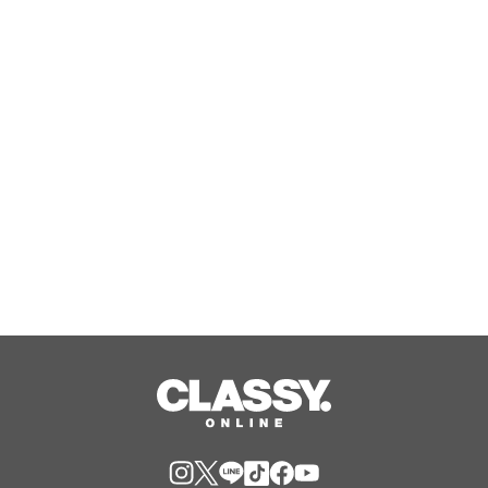
介護事務の初歩からレセプト作成まで
を解説した『’26-’27年度版 これなら
わかる介護事務』を8月18日に発売！
Aug, 06, 2026
涼しい室内で熱い推し活を！「レンタ
ルスペース×推し色のお花」で夏休み
の推し活をプロデュース。『夏の推し
活応援キャンペーン』イーフローラと
Aug, 06, 2026
インスタベースが初開催。