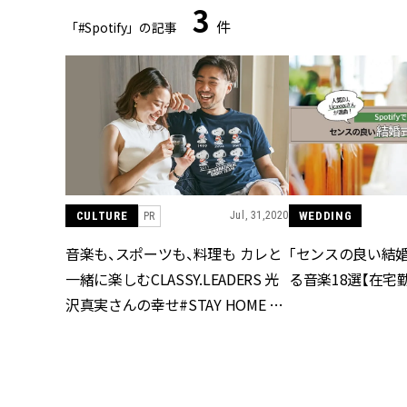
3
件
「#Spotify」の記事
CULTURE
Jul, 31,2020
WEDDING
PR
音楽も、スポーツも、料理も カレと
「センスの良い結
一緒に楽しむCLASSY.LEADERS 光
る音楽18選【在宅
沢真実さんの幸せ#STAY HOME 生
活