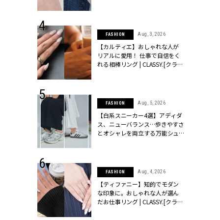
ッシィ]
CLASSY.[クラッシィ]
 24, 2025
Aug, 3, 2026
FASHION
れバッグ最新
【カルティエ】おしゃれな人が
プラダetc.
リアルに愛用！ 仕事で自信をく
力あり」が条
れる相棒リング | CLASSY.[クラッ
クラッシィ]
シィ]
 28, 2026
Aug, 5, 2026
FASHION
結婚指輪は“結
【白系スニーカー4選】アディダ
最愛リングが大
ス、ニューバランス…歩きやすさ
クラッシィ]
とオシャレを両立する万能シュ
ーズ | CLASSY.[クラッシィ]
 18, 2025
Aug, 4, 2026
FASHION
ティエ人気リ
【ティファニー】知的でモダン
ニティetc.
な印象に。おしゃれな人が選ん
選ぶ人増えて
だお仕事リング | CLASSY.[クラッ
[クラッシィ]
シィ]