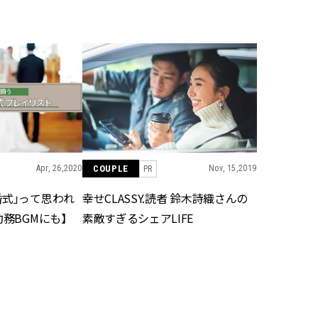
BEAUTY
Aug, 5, 2026
Feb,
BEAUTY
WEDDING
ユニクロ名品も！日焼け対策ガ
結婚式に黒ドレス
チ勢の「ないと無理」なアイテ
ばれで失敗しない
ムハック7選 | CLASSY.[クラッシ
ーを解説 | CLASS
ィ]
Apr, 26,2020
COUPLE
Nov, 15,2019
PR
Aug, 6, 2026
Aug,
BEAUTY
WEDDING
【ヘアアクセ6選】手抜きに見え
【結婚指輪】人気
婚式」って思われ
幸せCLASSY.読者 鈴木詩織さんの
ない！アラサーのまとめ髪が垢
ング22選｜20〜3
抜ける「即戦力アクセ」たち |
エピソードも | CLA
勤務BGMにも】
素敵すぎるシェアLIFE
CLASSY.[クラッシィ]
ィ]
Nov, 17, 2025
Jun,
BEAUTY
WEDDING
【落ちない名品リップ10選】塗
【一生ものジュエ
り直しできない・皮むけしやす
存在感が際立つ！
いetc.悩みをクリア | CLASSY.[ク
「トゥギャザー」