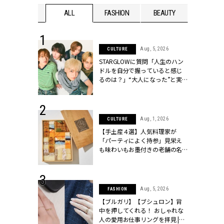
WEDDING
ALL
FASHION
BEAUTY
WEDDIN
 16, 2026
Aug, 5, 2026
CULTURE
はアリ？お呼
STARGLOWに質問「人生のハン
コーデ＆マナ
ドルを自分で握っていると感じ
Y.[クラッシィ]
るのは？」“大️人になった”と実
感する瞬間【3rdシングル
『Drivin' My Life』発売】 |
CLASSY.[クラッシィ]
 13, 2025
Aug, 1, 2026
CULTURE
ブランドのリ
【手土産４選】人気料理家が
0代カップルの
「パーティによく持参」見栄え
SSY.[クラッシ
も味わいもお墨付きの老舗の名
物とは？ | CLASSY.[クラッシィ]
 30, 2026
Aug, 5, 2026
FASHION
リー】1つでも
【ブルガリ】【ブシュロン】背
ポメラートの
中を押してくれる！ おしゃれな
シリーズに注
人の愛用お仕事リングを拝見 |