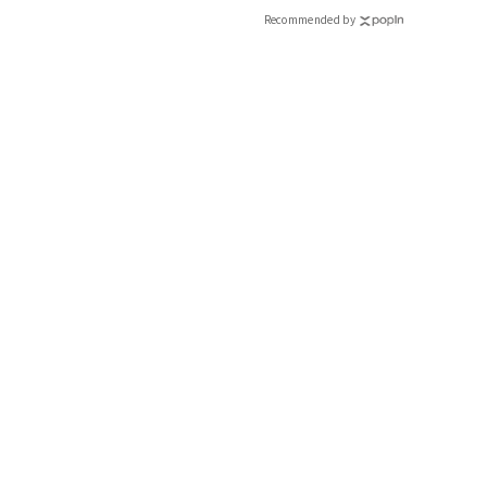
Recommended by
インフルエンサーと共
で着たくなる「名品ブラ