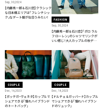
Sep, 30,2024
【内藤秀一郎＆石川恋】クラシック
な日本橋エリアは「フレンチシッ
ク」なデート服が似合うみたい！
FASHION
Sep, 30,2024
【内藤秀一郎＆石川恋】「ポロ ラル
フ ローレン」のシャツでリンクが
いい感じ！大人カップルの秋デー
トコーデ
COUPLE
COUPLE
Dec, 16,2023
Dec, 14,2023
【ボッテガ・ヴェネタ】カップルで
【ドルチェ＆ガッバーナ】カップル
シェアできる「憧れハイブランド
でシェアできる「憧れハイブラン
のトートバッグ」
ドのリュック」