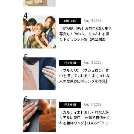
ッシィ]
物とは？ | CLASSY.[クラッシィ]
 24, 2025
Aug, 5, 2026
CULTURE
れバッグ最新
【STARGLOW】お茶目な5人集合
プラダetc.
写真も！ ’90sムードあふれる撮
力あり」が条
り下ろしカット集【未公開あ
クラッシィ]
り】 | CLASSY.[クラッシィ]
 28, 2026
Aug, 5, 2026
FASHION
結婚指輪は“結
【ブルガリ】【ブシュロン】背
最愛リングが大
中を押してくれる！ おしゃれな
クラッシィ]
人の愛用お仕事リングを拝見 |
CLASSY.[クラッシィ]
 20, 2026
Aug, 3, 2026
FASHION
シュロン、ショ
【カルティエ】おしゃれな人が
人が選んだ婚
リアルに愛用！ 仕事で自信をく
公開 |
れる相棒リング | CLASSY.[クラッ
ィ]
シィ]