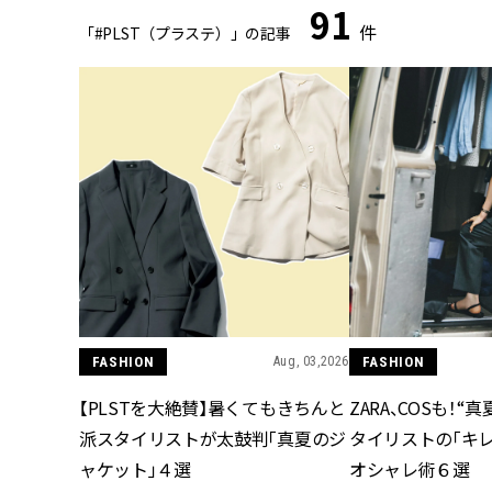
91
件
「#PLST（プラステ）」の記事
FASHION
Aug, 03,2026
FASHION
【PLSTを大絶賛】暑くてもきちんと
ZARA、COSも！
派スタイリストが太鼓判「真夏のジ
タイリストの「キ
ャケット」４選
オシャレ術６選