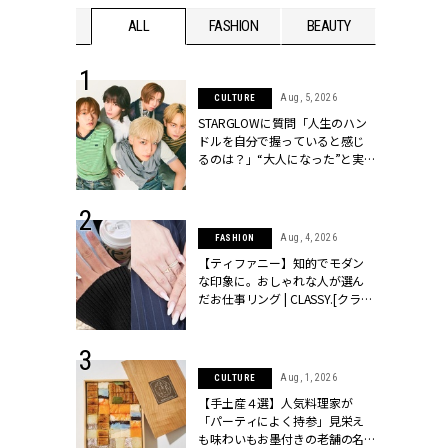
WEDDING
ALL
FASHION
BEAUTY
WEDDIN
 16, 2026
Aug, 5, 2026
CULTURE
はアリ？お呼
STARGLOWに質問「人生のハン
コーデ＆マナ
ドルを自分で握っていると感じ
Y.[クラッシィ]
るのは？」“大️人になった”と実
感する瞬間【3rdシングル
『Drivin' My Life』発売】 |
CLASSY.[クラッシィ]
 13, 2025
Aug, 4, 2026
FASHION
ブランドのリ
【ティファニー】知的でモダン
0代カップルの
な印象に。おしゃれな人が選ん
SSY.[クラッシ
だお仕事リング | CLASSY.[クラッ
シィ]
 30, 2026
Aug, 1, 2026
CULTURE
リー】1つでも
【手土産４選】人気料理家が
ポメラートの
「パーティによく持参」見栄え
シリーズに注
も味わいもお墨付きの老舗の名