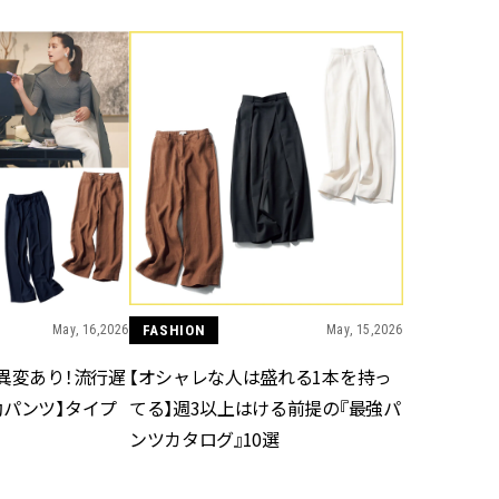
かな肌を目指す | CLASSY.[クラッ
目 | CLASSY.[クラ
シィ]
Nov, 17, 2025
Dec,
BEAUTY
WEDDING
【落ちない名品リップ10選】塗
【結婚式のお呼ば
り直しできない・皮むけしやす
事情】アンテプリマ、
いetc.悩みをクリア | CLASSY.[ク
「小さくても収納
ラッシィ]
件！ | CLASSY.[
Aug, 4, 2026
Mar,
BEAUTY
WEDDING
【猛暑ダメージ】はまずリセッ
【ティファニー】
ト！30代の夏枯れ肌を救う「先
び目”モチーフの
回りエイジングケア」美容液3選
本命 | CLASSY.[
| CLASSY.[クラッシィ]
May, 16,2026
FASHION
May, 15,2026
異変あり！流行遅
【オシャレな人は盛れる1本を持っ
Jul, 13, 2026
May,
BEAUTY
WEDDING
勤パンツ】タイプ
てる】週3以上はける前提の『最強パ
朝の“寝ぐせ直し”はもういらな
【カルティエ、ブ
ンツカタログ』10選
い！夜に仕込む「ヘアケア家
ーメ】おしゃれな
電」3選 | CLASSY.[クラッシィ]
約指輪＆結婚指輪を
CLASSY.[クラッシ