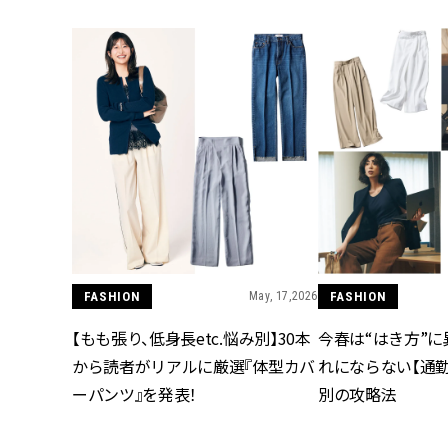
FASHION
May, 17,2026
FASHION
【もも張り、低身長etc.悩み別】30本
今春は“はき方”に
から読者がリアルに厳選『体型カバ
れにならない【通
ーパンツ』を発表！
別の攻略法