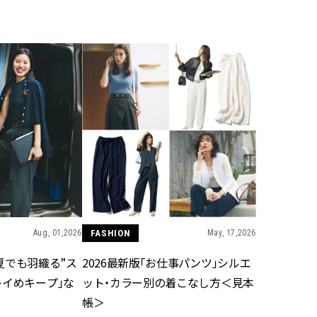
BEAUTY
Aug, 5, 2026
Feb,
BEAUTY
WEDDING
夏の深刻なくすみ・色ムラにア
結婚式に黒ドレス
プローチ！【透明感を底上げ】
ばれで失敗しない
神コスメ３選 | CLASSY.[クラッシ
ーを解説 | CLASS
ィ]
Aug, 5, 2026
Aug,
BEAUTY
WEDDING
ユニクロ名品も！日焼け対策ガ
【結婚指輪】人気
チ勢の「ないと無理」なアイテ
ング22選｜20〜3
ムハック7選 | CLASSY.[クラッシ
エピソードも | CLA
ィ]
ィ]
Aug, 01,2026
FASHION
May, 17,2026
“真夏でも羽織る”ス
2026最新版「お仕事パンツ」シルエ
Aug, 5, 2026
Jun,
BEAUTY
WEDDING
レイめキープ」な
ット・カラー別の着こなし方＜見本
忙しい毎日に「うるおいター
【一生ものジュエ
ボ」を。新【SOFINA BASIC＋】
存在感が際立つ！
帳＞
のお手入れでうるおってなめら
「トゥギャザー」