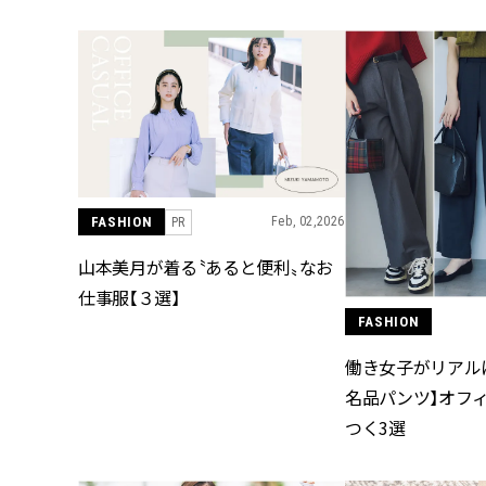
＞
FASHION
Feb, 02,2026
PR
山本美月が着る〝あると便利〟なお
仕事服【３選】
FASHION
働き女子がリアル
名品パンツ】オフ
つく3選