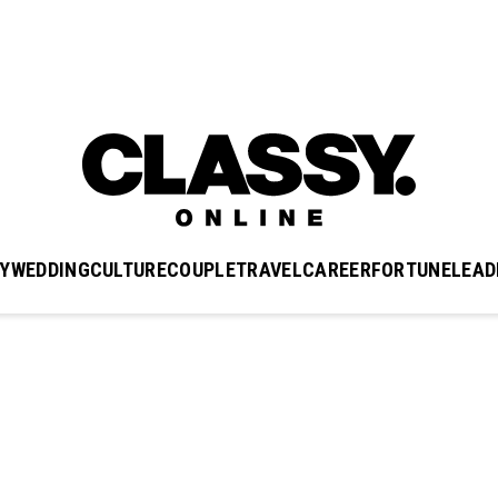
Y
WEDDING
CULTURE
COUPLE
TRAVEL
CAREER
FORTUNE
LEAD
）