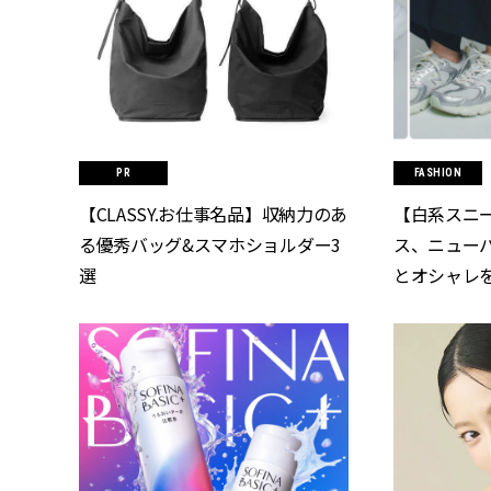
FASHION
【CLASSY.お仕事名品】収納力のあ
【白系スニ
る優秀バッグ&スマホショルダー3
ス、ニュー
選
とオシャレ
ズ | CLASS