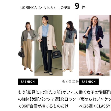
9
件
「#ORIHICA（オリヒカ）」の記事
FASHION
May, 06,2026
FASHION
もう「細見え」は当たり前！オフィス
働く女子の“制服
の相棒【美脚パンツ７選】終日ラク
『褒められジャケ
で360°自信が持てるものだけ
べき6選＜CLASS