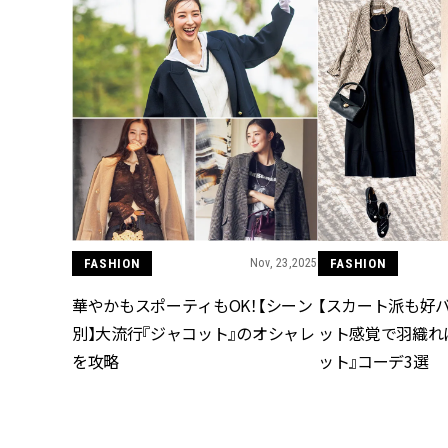
FASHION
Nov, 23,2025
FASHION
華やかもスポーティもOK！【シーン
【スカート派も好
別】大流行『ジャコット』のオシャレ
ット感覚で羽織れ
を攻略
ット』コーデ3選