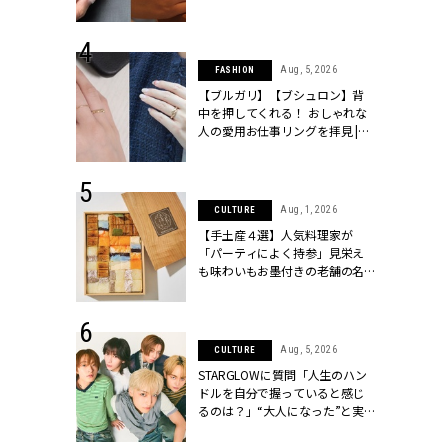
[クラッシィ]
シィ]
 13, 2025
Aug, 5, 2026
FASHION
ブランドのリ
【ブルガリ】【ブシュロン】背
0代カップルの
中を押してくれる！ おしゃれな
SSY.[クラッシ
人の愛用お仕事リングを拝見 |
CLASSY.[クラッシィ]
 18, 2025
Aug, 1, 2026
CULTURE
ティエ人気リ
【手土産４選】人気料理家が
ニティetc.
「パーティによく持参」見栄え
選ぶ人増えて
も味わいもお墨付きの老舗の名
[クラッシィ]
物とは？ | CLASSY.[クラッシィ]
 4, 2025
Aug, 5, 2026
CULTURE
急上昇【ブシ
STARGLOWに質問「人生のハン
イダルリン
ドルを自分で握っていると感じ
やすい！ |
るのは？」“大️人になった”と実
ィ]
感する瞬間【3rdシングル
『Drivin' My Life』発売】 |