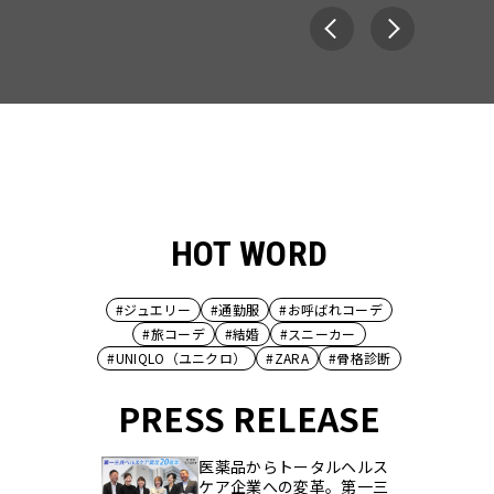
HOT WORD
#ジュエリー
#通勤服
#お呼ばれコーデ
#旅コーデ
#結婚
#スニーカー
#UNIQLO（ユニクロ）
#ZARA
#骨格診断
PRESS RELEASE
医薬品からトータルヘルス
ケア企業への変革。第一三