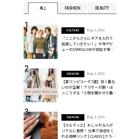
WEDDING
ALL
FASHION
BEAUTY
WEDDIN
 16, 2026
Aug, 6, 2026
CULTURE
はアリ？お呼
「ここからさらにギアを入れて
コーデ＆マナ
加速していきたい！」今年デビ
Y.[クラッシィ]
ューのSTARGLOWが目指す場所
とは？【3rdシングル『Drivin' My
Life』発売】 | CLASSY.[クラッシ
ィ]
 30, 2026
Aug, 2, 2026
FASHION
リー】1つでも
【夏ワンピコーデ7選】甘く着な
ポメラートの
いのが正解！アラサーが脱・ほ
シリーズに注
っこりする「小物を聞かせた着
ッシィ]
こなし」 | CLASSY.[クラッシィ]
 24, 2026
Aug, 3, 2026
FASHION
方３選】結婚
【カルティエ】おしゃれな人が
“シンプル黒ワ
リアルに愛用！ 仕事で自信をく
フ』で盛るのが
れる相棒リング | CLASSY.[クラッ