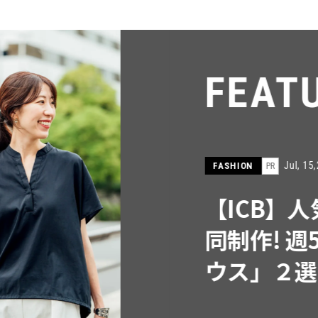
FEATU
Jul, 15,2026
FASHION
PR
【ICB】人気
同制作! 週5
ウス」２選