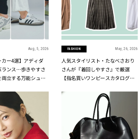
Aug, 5, 2026
May, 26, 2026
FASHION
ーカー4選】アディダ
人気スタイリスト・たなべさおり
バランス…歩きやすさ
さんが『着回しやすさ』で厳選
を両立する万能シュー
【指名買いワンピースカタログ】
Y.[クラッシィ]
７選 | CLASSY.[クラッシィ]