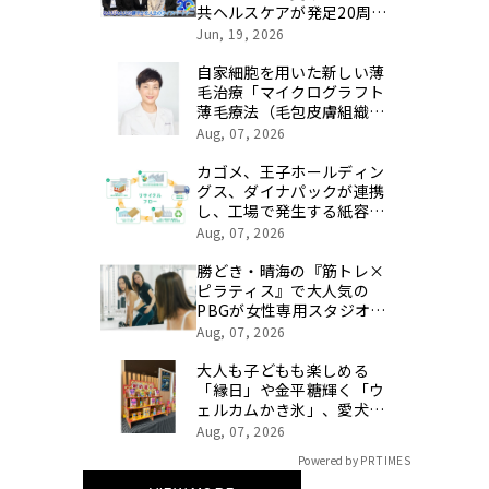
共ヘルスケアが発足20周年
を記念し、製品開発・新カ
Jun, 19, 2026
テゴリ挑戦の舞台や旧社統
合時のエピソードを社員の
自家細胞を用いた新しい薄
想いとともに振り返る特別
毛治療「マイクログラフト
映像を公開！
薄毛療法（毛包皮膚組織移
植法）」提供開始のお知ら
Aug, 07, 2026
せ 【医療法人社団 青真
会 青山エルクリニック】
カゴメ、王子ホールディン
グス、ダイナパックが連携
し、工場で発生する紙容器
損紙を段ボールへ再資源化
Aug, 07, 2026
する実証を開始
勝どき・晴海の『筋トレ×
ピラティス』で大人気の
PBGが女性専用スタジオ
（２号店）を開店。
Aug, 07, 2026
大人も子どもも楽しめる
「縁日」や金平糖輝く「ウ
ェルカムかき氷」、愛犬用
「プライベートプール」で
Aug, 07, 2026
特別な夏休みをお届け
Powered by PR TIMES