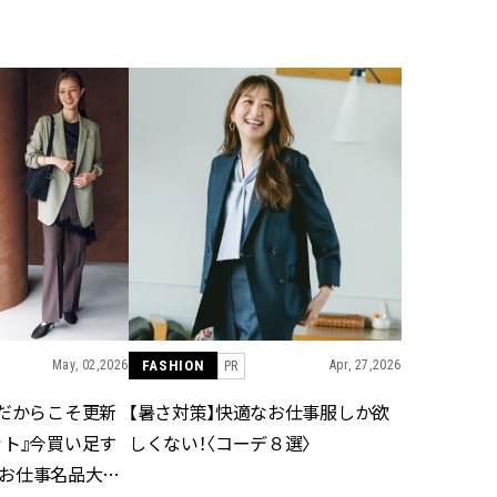
BEAUTY
Aug, 5, 2026
Feb,
BEAUTY
WEDDING
忙しい毎日に「うるおいター
結婚式に黒ドレス
ボ」を。新【SOFINA BASIC＋】
ばれで失敗しない
のお手入れでうるおってなめら
ーを解説 | CLASS
かな肌を目指す | CLASSY.[クラッ
シィ]
Aug, 6, 2026
Jun,
BEAUTY
WEDDING
【ヘアアクセ6選】手抜きに見え
【一生ものジュエ
ない！アラサーのまとめ髪が垢
存在感が際立つ！
抜ける「即戦力アクセ」たち |
「トゥギャザー」
CLASSY.[クラッシィ]
目 | CLASSY.[クラ
May, 02,2026
FASHION
Apr, 27,2026
PR
”だからこそ更新
【暑さ対策】快適なお仕事服しか欲
Aug, 7, 2026
Mar,
BEAUTY
WEDDING
ット』今買い足す
しくない！〈コーデ８選〉
冷房・紫外線etc...「夏の隠れ乾
【トレンドの巻き
燥」を防ぐ【ベタつかない名品
式ゲスト服の鉄板
Y.お仕事名品大賞
クリーム】3選＜30代のベストコ
ンピ”は『スカー