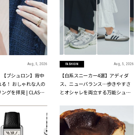
Aug, 5, 2026
Aug, 5, 2026
FASHION
】【ブシュロン】背中
【白系スニーカー4選】アディダ
れる！ おしゃれな人の
ス、ニューバランス…歩きやすさ
グを拝見 | CLASSY.
とオシャレを両立する万能シュー
]
ズ | CLASSY.[クラッシィ]