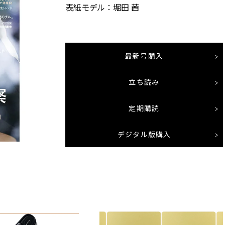
表紙モデル：堀田 茜
最新号購入
立ち読み
定期購読
デジタル版購入