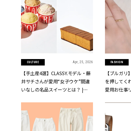
Apr, 25, 2026
CULTURE
FASHION
【手土産4選】CLASSY.モデル・藤
【ブルガリ
井サチさんが愛用“女子ウケ”間違
を押してく
いなしの名品スイーツとは？ |
愛用お仕事リン
CLASSY.[クラッシィ]
[クラッシィ