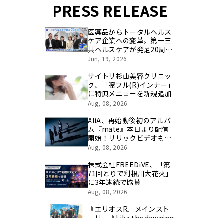
PRESS RELEASE
医薬品からトータルヘルス
ケア企業への変革。第一三
共ヘルスケアが発足20周年
を記念し、製品開発・新カ
Jun, 19, 2026
テゴリ挑戦の舞台や旧社統
合時のエピソードを社員の
サイトリ杉山美容クリニッ
想いとともに振り返る特別
ク、「膣フル(R)インナー」
映像を公開！
に特典メニューを新規追加
Aug, 08, 2026
AliA、再始動後初のアルバ
ム『mate』本日より配信
開始！リリックビデオも公
開！
Aug, 08, 2026
株式会社FREEDiVE、「第
71回とりで利根川大花火」
に3年連続で協賛
Aug, 08, 2026
『エリオスR』メインスト
ーリー『Like the dawning