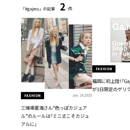
2
件
「#gajess」の記事
FASHION
福岡に初上陸！「Gaj
が1日限定のゲリ
FASHION
Jun, 24,2025
三條場夏海さん“色っぽカジュア
ル”のルールは「ミニ丈こそカジュ
アルに」