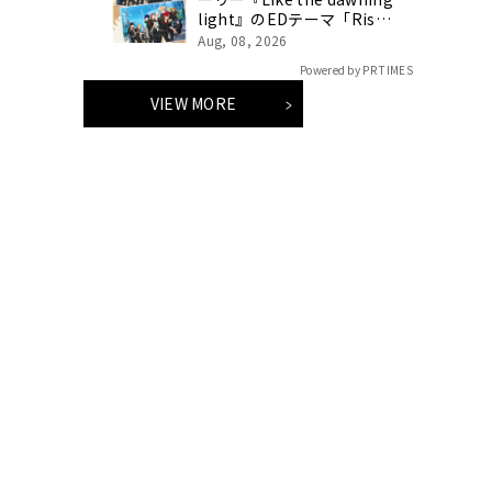
light』のEDテーマ「Rise
Sunshine ALL HEROES
Aug, 08, 2026
Ver.」がフルサイズ配信決
Powered by PR TIMES
定！
VIEW MORE