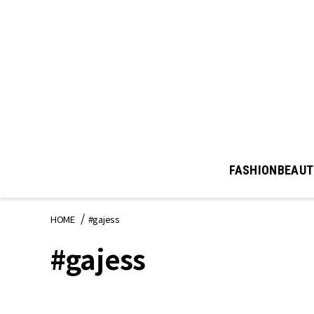
FASHION
BEAUT
HOME
#gajess
#gajess