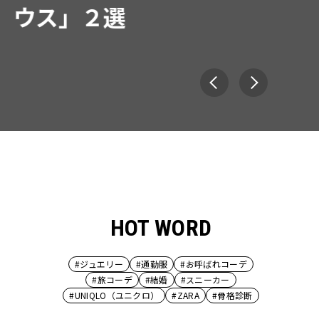
HOT WORD
#ジュエリー
#通勤服
#お呼ばれコーデ
#旅コーデ
#結婚
#スニーカー
#UNIQLO（ユニクロ）
#ZARA
#骨格診断