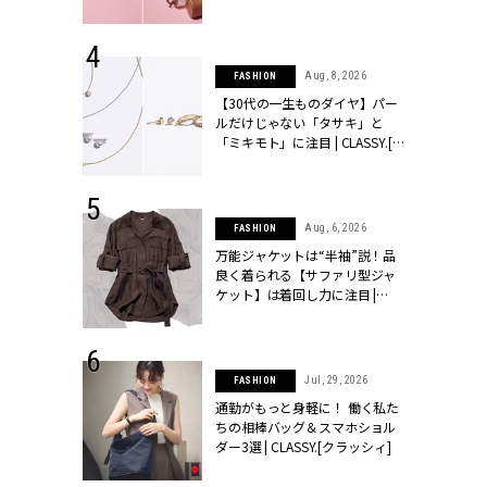
CLASSY.[クラッシィ]
 24, 2026
Aug, 8, 2026
FASHION
方３選】結婚
【30代の一生ものダイヤ】パー
“シンプル黒ワ
ルだけじゃない「タサキ」と
フ』で盛るのが
「ミキモト」に注目 | CLASSY.[ク
[クラッシィ]
ラッシィ]
 9, 2025
Aug, 6, 2026
FASHION
】ドレスに馴
万能ジャケットは“半袖”説！品
的な「サブバ
良く着られる【サファリ型ジャ
テプリマ、フェ
ケット】は着回し力に注目 |
SY.[クラッシ
CLASSY.[クラッシィ]
 18, 2025
Jul, 29, 2026
FASHION
ティエ人気リ
通勤がもっと身軽に！ 働く私た
ニティetc.
ちの相棒バッグ＆スマホショル
選ぶ人増えて
ダー3選 | CLASSY.[クラッシィ]
[クラッシィ]