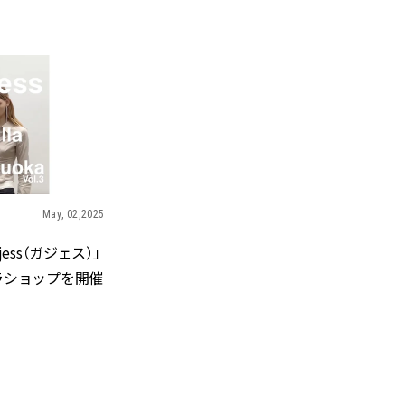
BEAUTY
Aug, 7, 2026
Aug,
BEAUTY
WEDDING
【UV下地】酷暑に頼れる！
【結婚指輪】人気
2,000円台〜3,000円台の名品3選
ング22選｜20〜3
｜30代美容ライターが正直レビ
エピソードも | CLA
ュー | CLASSY.[クラッシィ]
ィ]
May, 02,2025
Sep, 25, 2025
Jun,
BEAUTY
WEDDING
マルジェラの“レプリカ”に新作
【一生ものジュエ
ess（ガジェス）」
も！注目度急上昇の『フレグラ
存在感が際立つ！
ンス』５選 | CLASSY.[クラッシ
「トゥギャザー」
ラショップを開催
ィ]
目 | CLASSY.[クラ
Aug, 6, 2026
Feb,
BEAUTY
WEDDING
【ヘアアクセ6選】手抜きに見え
結婚式に黒ドレス
ない！アラサーのまとめ髪が垢
ばれで失敗しない
抜ける「即戦力アクセ」たち |
ーを解説 | CLASS