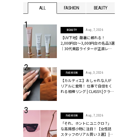
WEDDING
ALL
FASHION
BEAUTY
WEDDIN
 13, 2025
Aug, 7, 2026
BEAUTY
ブランドのリ
【UV下地】酷暑に頼れる！
0代カップルの
2,000円台〜3,000円台の名品3選
SSY.[クラッシ
｜30代美容ライターが正直レビ
ュー | CLASSY.[クラッシィ]
 30, 2026
Aug, 3, 2026
FASHION
リー】1つでも
【カルティエ】おしゃれな人が
ポメラートの
リアルに愛用！ 仕事で自信をく
シリーズに注
れる相棒リング | CLASSY.[クラッ
ッシィ]
シィ]
 16, 2026
Aug, 7, 2026
FASHION
はアリ？お呼
「それ、ホントにユニクロ？」
コーデ＆マナ
な高揚感小物に注目！【女性誌
Y.[クラッシィ]
スタッフのリアル買い３選】 |