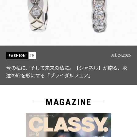
FASHION
PR
Jul, 15,2026
【ICB】人気インフルエンサーと共同制作! 週5で着たく
なる「名品ブラウス」２選
MAGAZINE