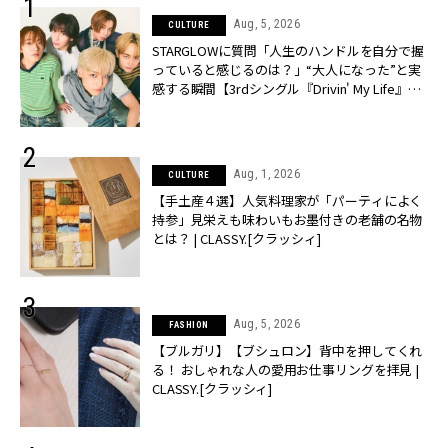
Aug, 5, 2026
CULTURE
STARGLOWに質問「人生のハンドルを自分で握
っていると感じるのは？」“大️人になった”と実
感する瞬間【3rdシングル『Drivin' My Life』発
売】 | CLASSY.[クラッシィ]
Aug, 1, 2026
CULTURE
【手土産４選】人気料理家が「パーティによく
持参」見栄えも味わいもお墨付きの老舗の名物
とは？ | CLASSY.[クラッシィ]
Aug, 5, 2026
FASHION
【ブルガリ】【ブシュロン】背中を押してくれ
る！ おしゃれな人の愛用お仕事リングを拝見 |
CLASSY.[クラッシィ]