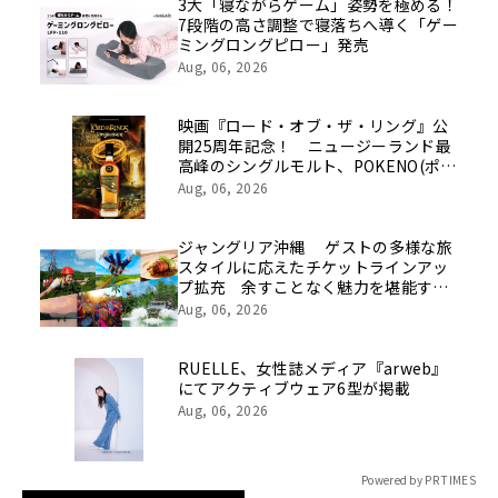
像を公開！
3大「寝ながらゲーム」姿勢を極める！
7段階の高さ調整で寝落ちへ導く「ゲー
ミングロングピロー」発売
Aug, 06, 2026
映画『ロード・オブ・ザ・リング』公
開25周年記念！ ニュージーランド最
高峰のシングルモルト、POKENO(ポケ
ノ)より 数量限定ウイスキー「リング
Aug, 06, 2026
ベアラー」が誕生
ジャングリア沖縄 ゲストの多様な旅
スタイルに応えたチケットラインアッ
プ拡充 余すことなく魅力を堪能する
「ロイヤルチケット」新登場
Aug, 06, 2026
RUELLE、女性誌メディア『arweb』
にてアクティブウェア6型が掲載
Aug, 06, 2026
Powered by PR TIMES