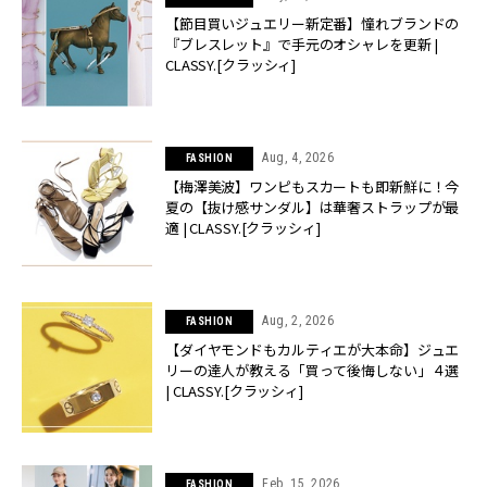
【節目買いジュエリー新定番】憧れブランドの
『ブレスレット』で手元のオシャレを更新 |
CLASSY.[クラッシィ]
Aug, 4, 2026
FASHION
【梅澤美波】ワンピもスカートも即新鮮に！今
夏の【抜け感サンダル】は華奢ストラップが最
適 | CLASSY.[クラッシィ]
Aug, 2, 2026
FASHION
【ダイヤモンドもカルティエが大本命】ジュエ
リーの達人が教える「買って後悔しない」４選
| CLASSY.[クラッシィ]
Feb, 15, 2026
FASHION