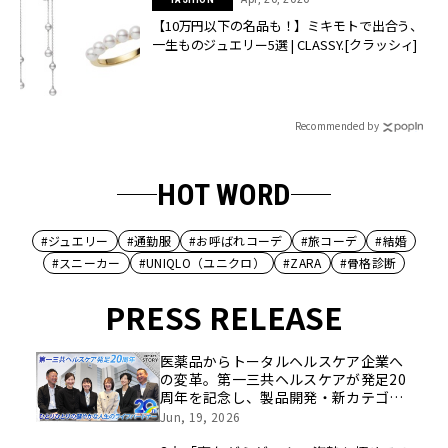
【10万円以下の名品も！】ミキモトで出合う、
一生ものジュエリー5選 | CLASSY.[クラッシィ]
Recommended by
HOT WORD
#ジュエリー
#通勤服
#お呼ばれコーデ
#旅コーデ
#結婚
#スニーカー
#UNIQLO（ユニクロ）
#ZARA
#骨格診断
PRESS RELEASE
医薬品からトータルヘルスケア企業へ
の変革。第一三共ヘルスケアが発足20
周年を記念し、製品開発・新カテゴリ
挑戦の舞台や旧社統合時のエピソード
Jun, 19, 2026
を社員の想いとともに振り返る特別映