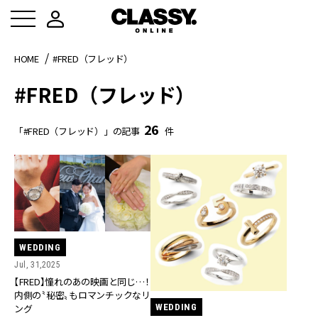
HOME
#FRED（フレッド）
#FRED（フレッド）
26
「#FRED（フレッド）」の記事
件
WEDDING
Jul, 31,2025
【FRED】憧れのあの映画と同じ…！
内側の〝秘密〟もロマンチックなリ
WEDDING
ング