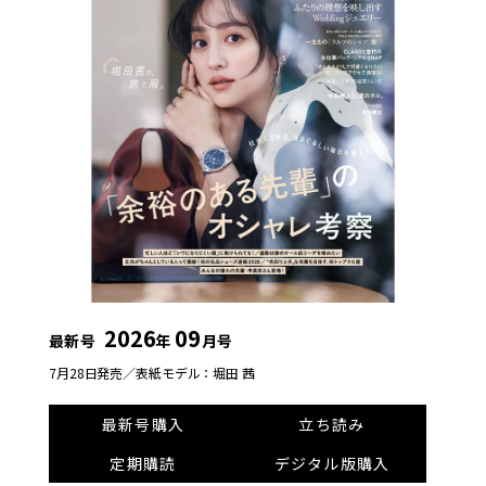
2026
09
最新号
年
月号
7月28日発売／
表紙モデル：堀田 茜
最新号購入
立ち読み
定期購読
デジタル版購入