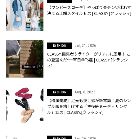
【ワンピースコーデ】やっぱり楽チン♡迷わず
決まる正解スタイル６選 | CLASSY.[クラッシィ]
Jul, 21, 2026
FASHION
CLASSY.編集者＆ライターがリアルに愛用！ こ
の夏選んだ“一軍日傘”5選 | CLASSY.[クラッシ
ィ]
Aug, 6, 2026
FASHION
【梅澤美波】足元も抜け感が新常識！夏のシン
プル服を格上げする「主役級ヌーディサンダ
ル」15選 | CLASSY.[クラッシィ]
Apr, 26, 2026
FASHION