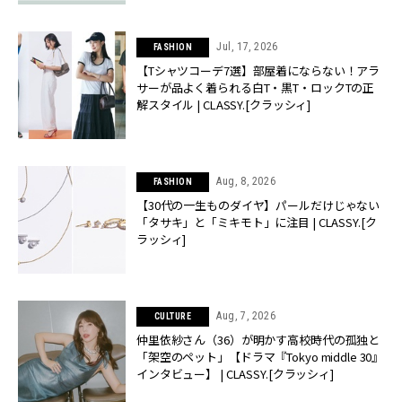
Jul, 17, 2026
FASHION
【Tシャツコーデ7選】部屋着にならない！アラ
サーが品よく着られる白T・黒T・ロックTの正
解スタイル | CLASSY.[クラッシィ]
Aug, 8, 2026
FASHION
【30代の一生ものダイヤ】パールだけじゃない
「タサキ」と「ミキモト」に注目 | CLASSY.[ク
ラッシィ]
Aug, 7, 2026
CULTURE
仲里依紗さん（36）が明かす高校時代の孤独と
「架空のペット」【ドラマ『Tokyo middle 30』
インタビュー】 | CLASSY.[クラッシィ]