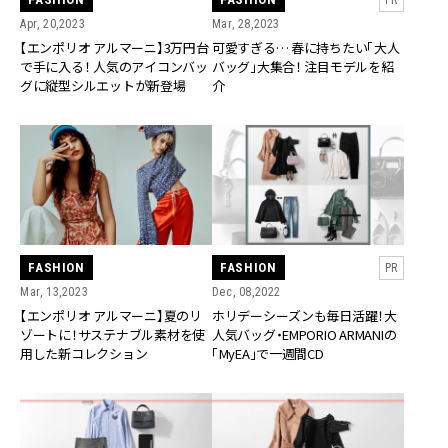
Apr, 20,2023
Mar, 28,2023
【エンポリオ アルマーニ】3万円台
可愛すぎる… 春に持ちたい「大人
で手に入る！ 人気のアイコンバッ
バッグ」大集合！ 注目モデルを紹
グに縦型シルエットが新登場
介
FASHION
FASHION
PR
Mar, 13,2023
Dec, 08,2022
【エンポリオ アルマーニ】夏のリ
ホリデーシーズンも毎日活躍！大
ゾートに！サステナブル素材を使
人気バッグ・EMPORIO ARMANIの
用した新コレクション
「MyEA」で一週間CD