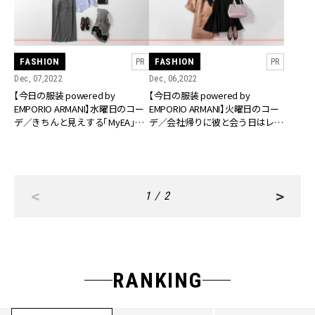
FASHION
FASHION
PR
PR
Dec, 07,2022
Dec, 06,2022
【今日の服装 powered by
【今日の服装 powered by
EMPORIO ARMANI】水曜日のコー
EMPORIO ARMANI】火曜日のコー
デ／きちんと見えする「MyEA」で
デ／会社帰りに彼と会う日はレデ
キャリアアップのためのビジネス
ィライクなピンクの「MyEA」をパ
講座に参加
ートナーに
<
>
1 / 2
RANKING