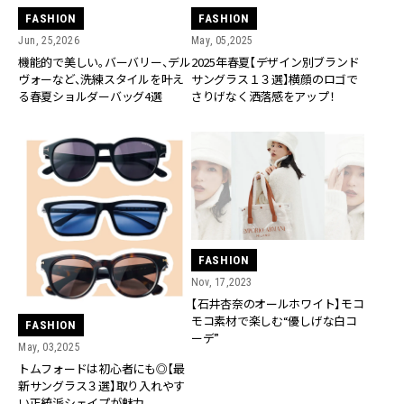
FASHION
FASHION
Jun, 25,2026
May, 05,2025
機能的で美しい。バーバリー、デル
2025年春夏【デザイン別ブランド
ヴォーなど、洗練スタイルを叶え
サングラス１３選】横顔のロゴで
る春夏ショルダーバッグ4選
さりげなく洒落感をアップ！
FASHION
Nov, 17,2023
【石井杏奈のオールホワイト】モコ
モコ素材で楽しむ“優しげな白コ
FASHION
ーデ”
May, 03,2025
トムフォードは初心者にも◎【最
新サングラス３選】取り入れやす
い正統派シェイプが魅力