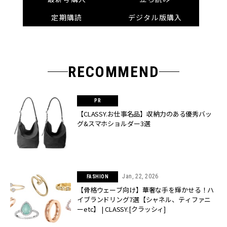
定期購読
デジタル版購入
RECOMMEND
【CLASSY.お仕事名品】収納力のある優秀バッ
グ&スマホショルダー3選
Jan, 22, 2026
FASHION
【骨格ウェーブ向け】華奢な手を輝かせる！ハ
イブランドリング7選【シャネル、ティファニ
ーetc】 | CLASSY.[クラッシィ]