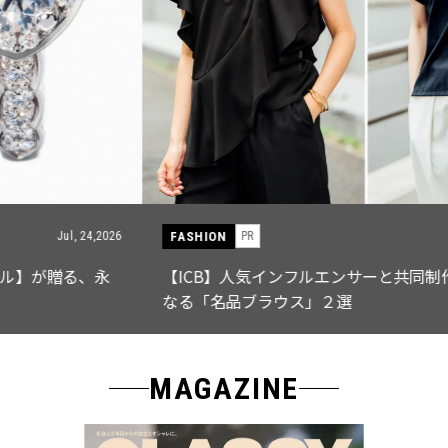
FASHION
PR
Jul, 15,2026
【ICB】人気インフルエンサーと共同制作! 週5で着たく
なる「名品ブラウス」２選
MAGAZINE