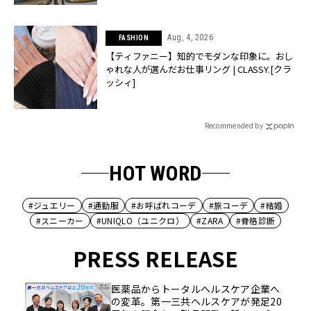
Aug, 4, 2026
FASHION
【ティファニー】知的でモダンな印象に。おし
ゃれな人が選んだお仕事リング | CLASSY.[クラ
ッシィ]
Recommended by
HOT WORD
#ジュエリー
#通勤服
#お呼ばれコーデ
#旅コーデ
#結婚
#スニーカー
#UNIQLO（ユニクロ）
#ZARA
#骨格診断
PRESS RELEASE
医薬品からトータルヘルスケア企業へ
の変革。第一三共ヘルスケアが発足20