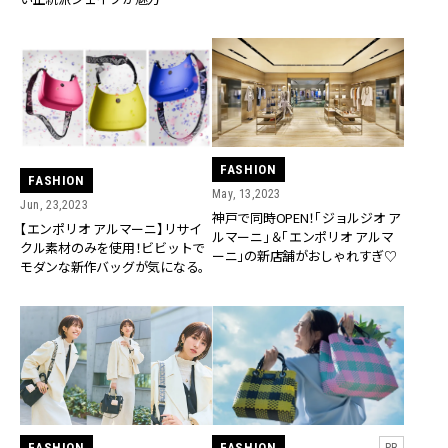
FASHION
FASHION
May, 13,2023
Jun, 23,2023
神戸で同時OPEN！「ジョルジオ ア
【エンポリオ アルマーニ】リサイ
ルマーニ」＆「エンポリオ アルマ
クル素材のみを使用！ビビットで
ーニ」の新店舗がおしゃれすぎ♡
モダンな新作バッグが気になる。
FASHION
FASHION
PR