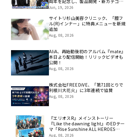
周年を記念し、製品開発・新カテゴリ
挑戦の舞台や旧社統合時のエピソード
Jun, 19, 2026
を社員の想いとともに振り返る特別映
像を公開！
サイトリ杉山美容クリニック、「膣フ
ル(R)インナー」に特典メニューを新規
追加
Aug, 08, 2026
AliA、再始動後初のアルバム『mate』
本日より配信開始！リリックビデオも
公開！
Aug, 08, 2026
株式会社FREEDiVE、「第71回とりで
利根川大花火」に3年連続で協賛
Aug, 08, 2026
『エリオスR』メインストーリー
『Like the dawning light』のEDテー
マ「Rise Sunshine ALL HEROES
Ver.」がフルサイズ配信決定！
Aug, 08, 2026