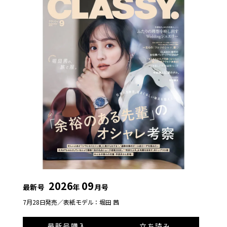
2026
09
最新号
年
月号
7月28日発売／
表紙モデル：堀田 茜
最新号購入
立ち読み