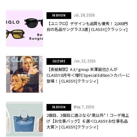
Jul, 28, 2026
FASHION
【ユニクロ】デザインも品質も優秀！ 2,000円
台の名品サングラス3選 | CLASSY.[クラッシィ]
Jun, 22, 2026
CULTURE
【表紙解禁】Aぇ! group 末澤誠也さんが
CLASSY.8月号＜増刊 Special Edition＞カバーに
登場！ | CLASSY.[クラッシィ]
May, 7, 2026
FASHION
2個目、3個目に選ぶなら“黒以外”！コーデ格上
げ【お仕事バッグ】６選＜CLASSY.お仕事名品
大賞＞ | CLASSY.[クラッシィ]