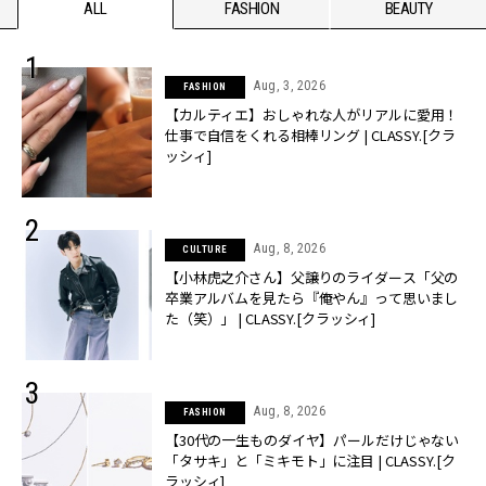
ALL
FASHION
BEAUTY
Aug, 3, 2026
FASHION
【カルティエ】おしゃれな人がリアルに愛用！
仕事で自信をくれる相棒リング | CLASSY.[クラ
ッシィ]
Aug, 8, 2026
CULTURE
【小林虎之介さん】父譲りのライダース「父の
卒業アルバムを見たら『俺やん』って思いまし
た（笑）」 | CLASSY.[クラッシィ]
Aug, 8, 2026
FASHION
【30代の一生ものダイヤ】パールだけじゃない
「タサキ」と「ミキモト」に注目 | CLASSY.[ク
ラッシィ]