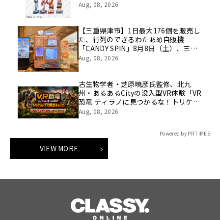
ufotableがこれまでに手掛けた歴代阿
Aug, 08, 2026
波おどりイラストのスタンプラリーも
実施！
【三重県津市】1日最大176個を販売し
た、行列のできるわたあめ自販機
「CANDY SPIN」8月8日（土）、三重
県津市のイオンモール津南に設置。
Aug, 08, 2026
古生物学者・芝原暁彦氏監修、北九
州・あるあるCityの没入型VR体験「VR
恐竜 ティラノに見つかるな！トリケラ
トプス救出ミッション」の制作を往来
Aug, 08, 2026
が担当
Powered by PR TIMES
VIEW MORE