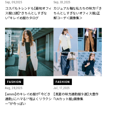
Sep, 09,2025
Sep, 03,2025
コスパもトレンドも【最旬オフィ
カジュアル軸な私たちの味方！『き
ス服12選】“きちんとしすぎな
ちんとしすぎないオフィス服』正
い”キレイめ服カタログ
解コーデ＜画像集＞
FASHION
FASHION
Aug, 28,2025
Jul, 17,2025
【emmi】のキレイめ服が「今どき
【真夏の味方通勤服９選】大豊作
通勤」にハマる！“程よくリラクシ
『UVカット服』画像集
ー”が今っぽい