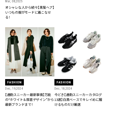
Mar, 08,2025
オシャレな人から続々【黒髪ヘア】
いつもの服がモードに着こなせ
る！
FASHION
FASHION
Dec, 19,2024
Dec, 18,2024
【通勤スニーカー最新事情】万能
今どき【通勤スニーカーカタログ
の“ホワイト＆厚底デザイン”から
13選】白黒ベースでキレイめに履
最新ブランドまで！
けるものだけ厳選