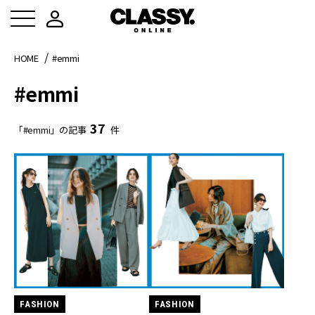
HOME
#emmi
#emmi
37
「#emmi」の記事
件
FASHION
FASHION