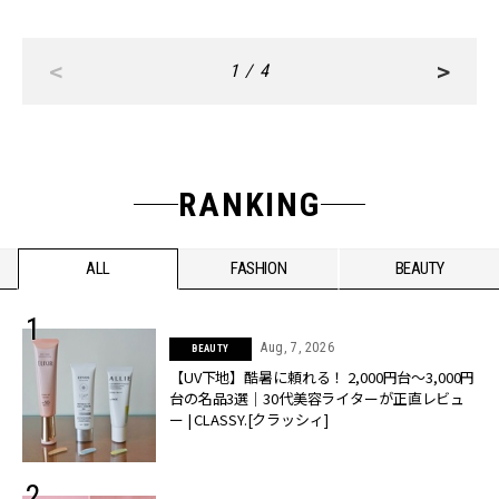
<
>
1 / 4
RANKING
ALL
FASHION
BEAUTY
Aug, 7, 2026
BEAUTY
【UV下地】酷暑に頼れる！ 2,000円台〜3,000円
台の名品3選｜30代美容ライターが正直レビュ
ー | CLASSY.[クラッシィ]