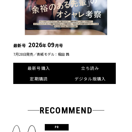
2026
09
最新号
年
月号
7月28日発売／
表紙モデル：堀田 茜
最新号購入
立ち読み
定期購読
デジタル版購入
RECOMMEND