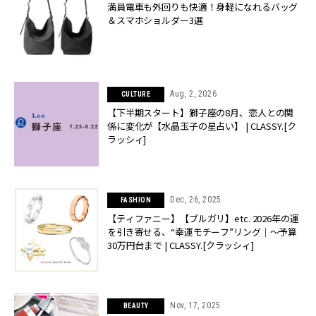
満員電車も外回りも快適！身軽になれるバッグ
＆スマホショルダー3選
Aug, 2, 2026
CULTURE
【下半期スタート】獅子座の8月、恋人との関
係に変化が【水晶玉子の星占い】 | CLASSY.[ク
ラッシィ]
Dec, 26, 2025
FASHION
【ティファニー】【ブルガリ】etc. 2026年の運
を引き寄せる、“幸運モチーフ”リング｜〜予算
30万円台まで | CLASSY.[クラッシィ]
Nov, 17, 2025
BEAUTY