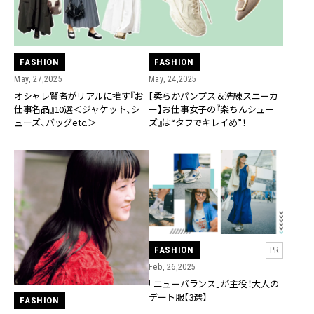
FASHION
FASHION
May, 27,2025
May, 24,2025
オシャレ賢者がリアルに推す『お
【柔らかパンプス＆洗練スニーカ
仕事名品』10選＜ジャケット、シ
ー】お仕事女子の『楽ちんシュー
ューズ、バッグetc.＞
ズ』は“タフでキレイめ”！
FASHION
PR
Feb, 26,2025
「ニューバランス」が主役！大人の
デート服【3選】
FASHION