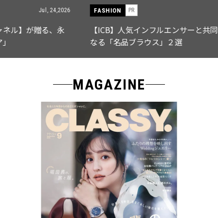
FASHION
PR
Jul, 15,2026
【ICB】人気インフルエンサーと共同制作! 週5で着たく
なる「名品ブラウス」２選
MAGAZINE