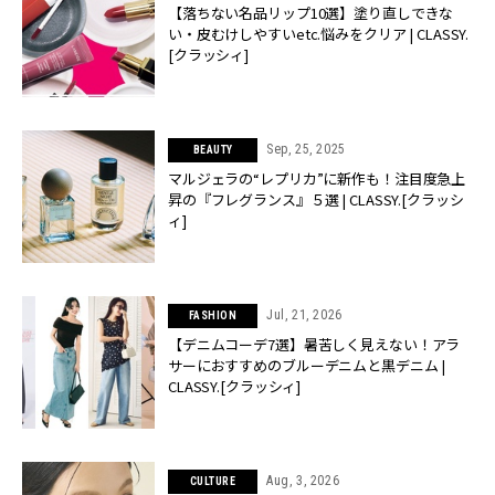
【落ちない名品リップ10選】塗り直しできな
い・皮むけしやすいetc.悩みをクリア | CLASSY.
[クラッシィ]
Sep, 25, 2025
BEAUTY
マルジェラの“レプリカ”に新作も！注目度急上
昇の『フレグランス』５選 | CLASSY.[クラッシ
ィ]
Jul, 21, 2026
FASHION
【デニムコーデ7選】暑苦しく見えない！アラ
サーにおすすめのブルーデニムと黒デニム |
CLASSY.[クラッシィ]
Aug, 3, 2026
CULTURE