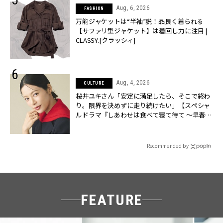
Aug, 6, 2026
FASHION
万能ジャケットは“半袖”説！品良く着られる
【サファリ型ジャケット】は着回し力に注目 |
CLASSY.[クラッシィ]
Aug, 4, 2026
CULTURE
桜井ユキさん「安定に満足したら、そこで終わ
り。限界を決めずに走り続けたい」【スペシャ
ルドラマ『しあわせは食べて寝て待て ～早春の
養生編～』】 | CLASSY.[クラッシィ]
Recommended by
FEATURE