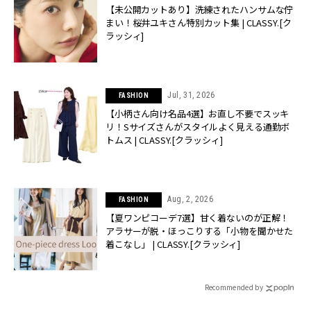
【未公開カットあり】洗練されたハンサムな佇
まい！桜井ユキさん特別カット集 | CLASSY.[ク
ラッシィ]
Jul, 31, 2026
FASHION
【小柄さん向け名品4選】お直し不要でスッキ
リ！Sサイズさんがスタイルよく見える通勤ボ
トムス | CLASSY.[クラッシィ]
Aug, 2, 2026
FASHION
【夏ワンピコーデ7選】甘く着ないのが正解！
アラサーが脱・ほっこりする「小物を聞かせた
着こなし」 | CLASSY.[クラッシィ]
Recommended by