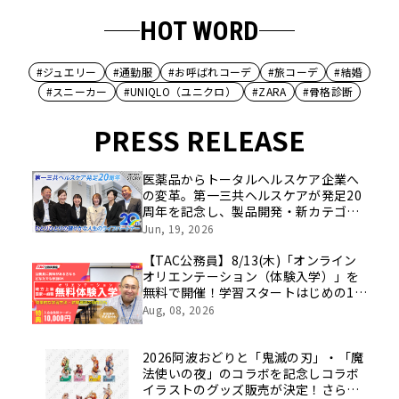
HOT WORD
#ジュエリー
#通勤服
#お呼ばれコーデ
#旅コーデ
#結婚
#スニーカー
#UNIQLO（ユニクロ）
#ZARA
#骨格診断
PRESS RELEASE
医薬品からトータルヘルスケア企業へ
の変革。第一三共ヘルスケアが発足20
周年を記念し、製品開発・新カテゴリ
挑戦の舞台や旧社統合時のエピソード
Jun, 19, 2026
を社員の想いとともに振り返る特別映
像を公開！
【TAC公務員】8/13(木)「オンライン
オリエンテーション（体験入学）」を
無料で開催！学習スタートはじめの1
歩！
Aug, 08, 2026
2026阿波おどりと「鬼滅の刃」・「魔
法使いの夜」のコラボを記念しコラボ
イラストのグッズ販売が決定！さらに