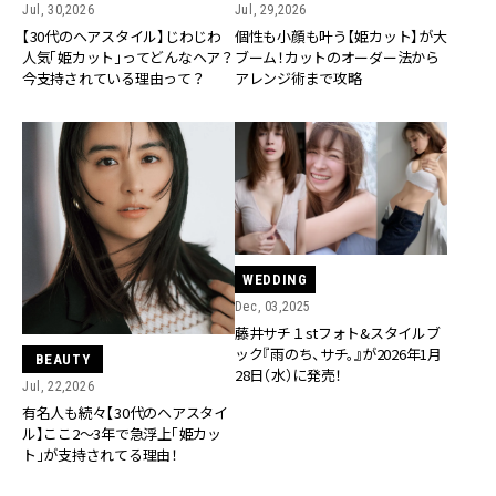
Jul, 30,2026
Jul, 29,2026
【30代のヘアスタイル】じわじわ
個性も小顔も叶う【姫カット】が大
人気「姫カット」ってどんなヘア？
ブーム！カットのオーダー法から
今支持されている理由って？
アレンジ術まで攻略
WEDDING
Dec, 03,2025
藤井サチ１stフォト&スタイルブ
ック『雨のち、サチ。』が2026年1月
BEAUTY
28日（水）に発売！
Jul, 22,2026
有名人も続々【30代のヘアスタイ
ル】ここ2〜3年で急浮上「姫カッ
ト」が支持されてる理由！