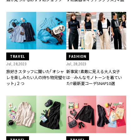
選【銀座、高円寺、西小山、池尻大
橋】
TRAVEL
FASHION
Jul, 28,2023
Jul, 28,2023
旅好きスタッフに聞いた「オシャ
新事実！素敵に見える大人女子
レを楽しみたい人の持ち物完璧セ
は…みんなモノトーンを着てい
ット」２つ
た!?最新夏コーデSNAP10選