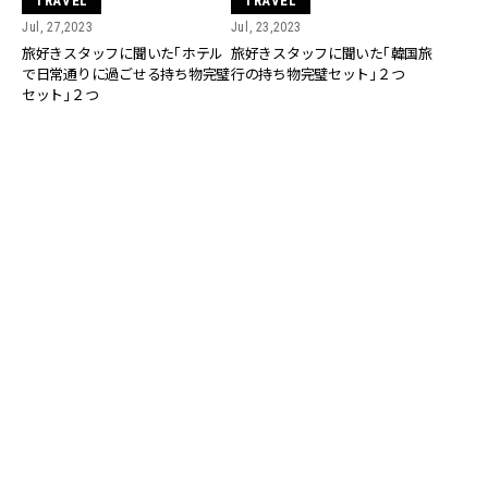
TRAVEL
TRAVEL
Jul, 27,2023
Jul, 23,2023
旅好きスタッフに聞いた「ホテル
旅好きスタッフに聞いた「韓国旅
で日常通りに過ごせる持ち物完璧
行の持ち物完璧セット」２つ
セット」２つ
TRAVEL
FASHION
Jul, 22,2023
Jul, 16,2023
旅好きスタッフに聞いた「リゾー
スタッフの間で大トレンド!?「真
ト旅行の持ち物完璧セット」２つ
夏の大人は色を着てる人がいなか
った…」リアル私服コーデ６選