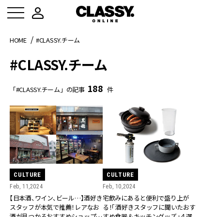
HOME
#CLASSY.チーム
#CLASSY.チーム
188
「#CLASSY.チーム」の記事
件
CULTURE
CULTURE
Feb, 11,2024
Feb, 10,2024
【日本酒、ワイン、ビール…】酒好き
宅飲みにあると便利で盛り上が
スタッフが本気で推薦！レアなお
る！「酒好きスタッフに聞いたおす
酒が見つかるおすすめショップ４
すめ食器＆キッチングッズ」４選