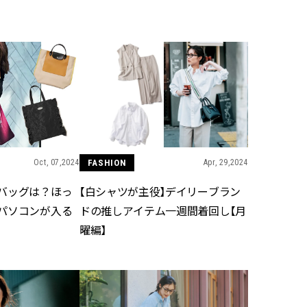
BEAUTY
Aug, 5, 2026
Feb,
BEAUTY
WEDDING
忙しい毎日に「うるおいター
結婚式に黒ドレス
ボ」を。新【SOFINA BASIC＋】
ばれで失敗しない
のお手入れでうるおってなめら
ーを解説 | CLASS
かな肌を目指す | CLASSY.[クラッ
シィ]
Oct, 07,2024
FASHION
Apr, 29,2024
Aug, 6, 2026
Aug,
BEAUTY
WEDDING
【ヘアアクセ6選】手抜きに見え
【結婚指輪】人気
バッグは？ほっ
【白シャツが主役】デイリーブラン
ない！アラサーのまとめ髪が垢
ング22選｜20〜3
抜ける「即戦力アクセ」たち |
エピソードも | CLA
パソコンが入る
ドの推しアイテム一週間着回し【月
CLASSY.[クラッシィ]
ィ]
曜編】
Aug, 5, 2026
Jun,
BEAUTY
WEDDING
ユニクロ名品も！日焼け対策ガ
【一生ものジュエ
チ勢の「ないと無理」なアイテ
存在感が際立つ！
ムハック7選 | CLASSY.[クラッシ
「トゥギャザー」