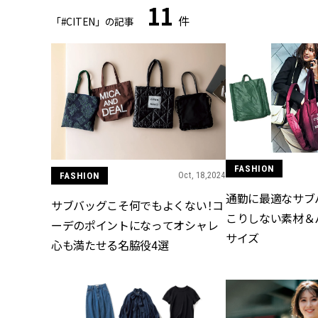
11
件
「#CITEN」の記事
FASHION
FASHION
Oct, 18,2024
通勤に最適なサブ
サブバッグこそ何でもよくない！コ
こりしない素材＆
ーデのポイントになってオシャレ
サイズ
心も満たせる名脇役4選