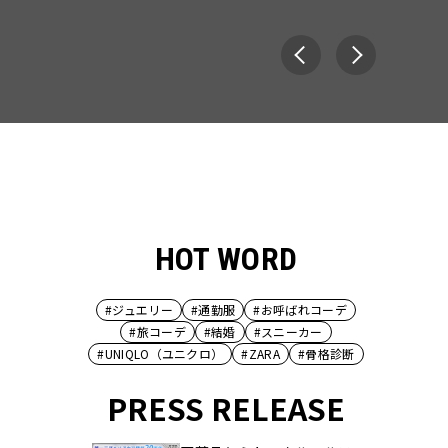
HOT WORD
#ジュエリー
#通勤服
#お呼ばれコーデ
#旅コーデ
#結婚
#スニーカー
#UNIQLO（ユニクロ）
#ZARA
#骨格診断
PRESS RELEASE