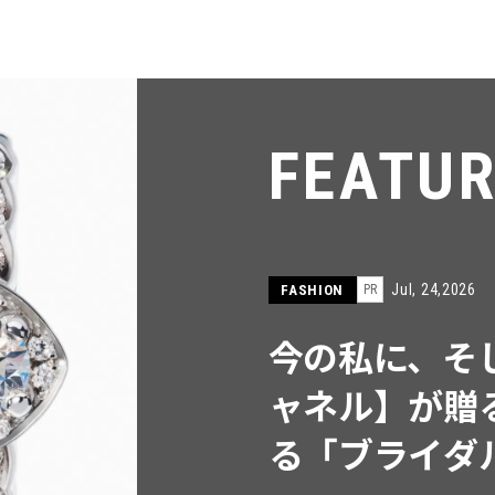
FEATU
Jul, 15,2026
FASHION
PR
【ICB】人気
同制作! 週5
ウス」２選