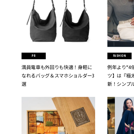
FASHION
満員電車も外回りも快適！身軽に
例年より“4
なれるバッグ＆スマホショルダー3
ツ】は『極
選
新！シンプ
わる | CLA