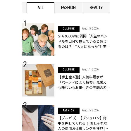
WEDDING
ALL
FASHION
BEAUTY
WEDDIN
 16, 2026
Aug, 5, 2026
CULTURE
はアリ？お呼
STARGLOWに質問「人生のハン
コーデ＆マナ
ドルを自分で握っていると感じ
Y.[クラッシィ]
るのは？」“大️人になった”と実
感する瞬間【3rdシングル
『Drivin' My Life』発売】 |
CLASSY.[クラッシィ]
 13, 2025
Aug, 1, 2026
CULTURE
ブランドのリ
【手土産４選】人気料理家が
0代カップルの
「パーティによく持参」見栄え
SSY.[クラッシ
も味わいもお墨付きの老舗の名
物とは？ | CLASSY.[クラッシィ]
 30, 2026
Aug, 5, 2026
FASHION
リー】1つでも
【ブルガリ】【ブシュロン】背
ポメラートの
中を押してくれる！ おしゃれな
シリーズに注
人の愛用お仕事リングを拝見 |