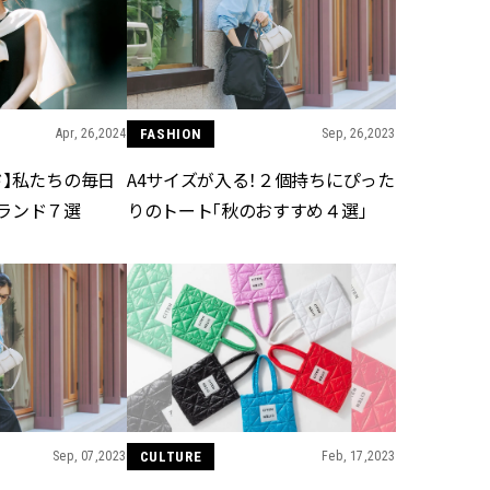
ィ]
目 | CLASSY.[クラ
Nov, 17, 2025
Mar,
BEAUTY
WEDDING
【落ちない名品リップ10選】塗
【トレンドの巻き
り直しできない・皮むけしやす
式ゲスト服の鉄板
Apr, 26,2024
FASHION
Sep, 26,2023
いetc.悩みをクリア | CLASSY.[ク
ンピ”は『スカー
ラッシィ]
正解！ | CLASSY.
ド】私たちの毎日
A4サイズが入る！２個持ちにぴった
ランド７選
りのトート「秋のおすすめ４選」
Aug, 5, 2026
Dec,
BEAUTY
WEDDING
夏の深刻なくすみ・色ムラにア
【結婚式のお呼ば
プローチ！【透明感を底上げ】
事情】アンテプリマ、
神コスメ３選 | CLASSY.[クラッシ
「小さくても収納
ィ]
件！ | CLASSY.[
Jul, 13, 2026
May,
BEAUTY
WEDDING
朝の“寝ぐせ直し”はもういらな
【カルティエ、ブ
い！夜に仕込む「ヘアケア家
ーメ】おしゃれな
電」3選 | CLASSY.[クラッシィ]
約指輪＆結婚指輪を
CULTURE
Feb, 17,2023
Sep, 07,2023
CLASSY.[クラッシ