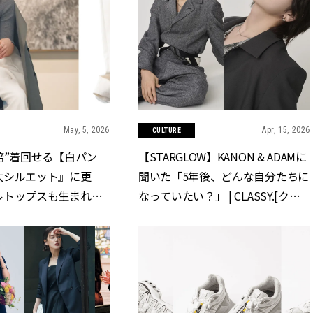
May, 5, 2026
Apr, 15, 2026
CULTURE
倍”着回せる【白パン
【STARGLOW】KANON & ADAMに
太シルエット』に更
聞いた「5年後、どんな自分たちに
ルトップスも生まれ変
なっていたい？」 | CLASSY.[クラ
SSY.[クラッシィ]
ッシィ]