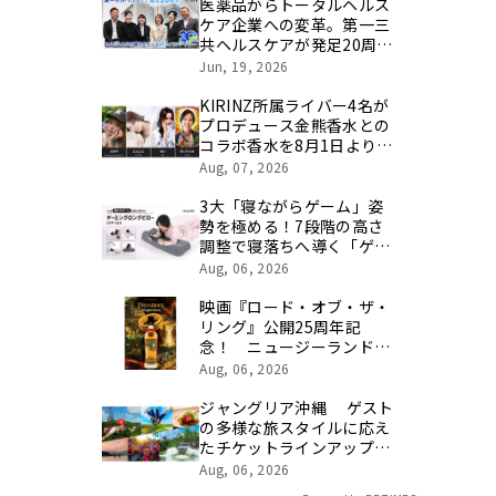
医薬品からトータルヘルス
ケア企業への変革。第一三
共ヘルスケアが発足20周年
を記念し、製品開発・新カ
Jun, 19, 2026
テゴリ挑戦の舞台や旧社統
合時のエピソードを社員の
KIRINZ所属ライバー4名が
想いとともに振り返る特別
プロデュース金熊香水との
映像を公開！
コラボ香水を8月1日より期
間限定で予約販売
Aug, 07, 2026
3大「寝ながらゲーム」姿
勢を極める！7段階の高さ
調整で寝落ちへ導く「ゲー
ミングロングピロー」発売
Aug, 06, 2026
映画『ロード・オブ・ザ・
リング』公開25周年記
念！ ニュージーランド最
高峰のシングルモルト、
Aug, 06, 2026
POKENO(ポケノ)より 数
量限定ウイスキー「リング
ジャングリア沖縄 ゲスト
ベアラー」が誕生
の多様な旅スタイルに応え
たチケットラインアップ拡
充 余すことなく魅力を堪
Aug, 06, 2026
能する「ロイヤルチケッ