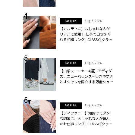
ッシィ]
CLASSY.[クラッシィ]
 24, 2026
Aug, 3, 2026
FASHION
方３選】結婚
【カルティエ】おしゃれな人が
“シンプル黒ワ
リアルに愛用！ 仕事で自信をく
フ』で盛るのが
れる相棒リング | CLASSY.[クラッ
[クラッシィ]
シィ]
 24, 2025
Aug, 5, 2026
FASHION
れバッグ最新
【白系スニーカー4選】アディダ
プラダetc.
ス、ニューバランス…歩きやすさ
力あり」が条
とオシャレを両立する万能シュ
クラッシィ]
ーズ | CLASSY.[クラッシィ]
 20, 2026
Aug, 4, 2026
FASHION
シュロン、ショ
【ティファニー】知的でモダン
人が選んだ婚
な印象に。おしゃれな人が選ん
公開 |
だお仕事リング | CLASSY.[クラッ
ィ]
シィ]