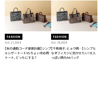
FASHION
FASHION
Oct, 21,2024
Oct, 18,2024
【秋の通勤コーデ更新計画】シンプ
【千鳥格子、ヒョウ柄…】シンプル
ルレザートートVS.ちょい攻め柄
なオフィカジに効かせたい！大人
トート、どっちにする？
っぽい柄のA4バッグ
FASHION
FASHION
Sep, 24,2023
Sep, 04,2023