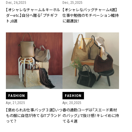
Dec, 26,2025
Dec, 25,2025
【オシャレなチャーム＆キーホル
【オシャレなバッグチャーム4選】
ダーetc.】自分へ贈る「プチギフ
仕事や勉強のモチベーション維持
ト」8選
に最適説！
FASHION
FASHION
Apr, 21,2025
Apr, 20,2025
【褒められお仕事バッグ３選】いつ
春の通勤コーデは『スエード素材
もの服に自信が持てるITブランド
のバッグ』で抜け感！キレイめに持
って？
てる４選