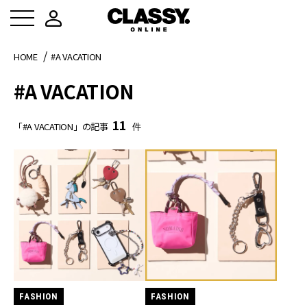
HOME
#A VACATION
#A VACATION
11
「#A VACATION」の記事
件
FASHION
FASHION