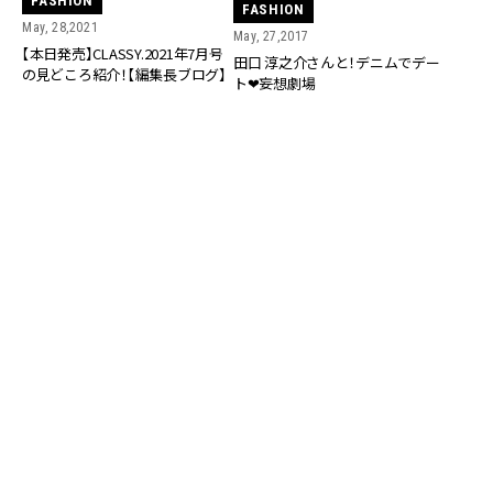
FASHION
FASHION
May, 28,2021
May, 27,2017
【本日発売】CLASSY.2021年7月号
田口 淳之介さんと！デニムでデー
の見どころ紹介！【編集長ブログ】
ト❤妄想劇場
RANKING
ALL
FASHION
BEAUTY
Aug, 8, 2026
CULTURE
仲里依紗さん（36）「今の時代なら結婚は選ん
でいないかも」【ドラマ『Tokyo middle 30』イ
ンタビュー】 | CLASSY.[クラッシィ]