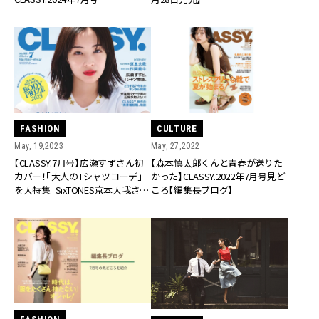
FASHION
CULTURE
May, 19,2023
May, 27,2022
【CLASSY.7月号】広瀬すずさん初
【森本慎太郎くんと青春が送りた
カバー！「大人のTシャツコーデ」
かった】CLASSY.2022年7月号見ど
を大特集｜SixTONES京本大我さん
ころ【編集長ブログ】
＆HiHi Jets作間龍斗さんが登場