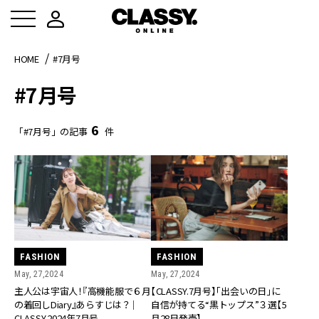
HOME
#7月号
#7月号
6
「#7月号」の記事
件
FASHION
FASHION
May, 27,2024
May, 27,2024
主人公は宇宙人！『高機能服で６月
【CLASSY.7月号】「出会いの日」に
の着回しDiary』あらすじは？｜
自信が持てる“黒トップス”３選【5
CLASSY.2024年7月号
月28日発売】