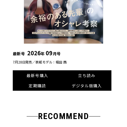
2026
09
最新号
年
月号
7月28日発売／
表紙モデル：堀田 茜
最新号購入
立ち読み
定期購読
デジタル版購入
RECOMMEND