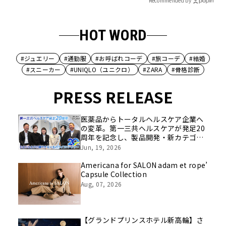
Recommended by
HOT WORD
#ジュエリー
#通勤服
#お呼ばれコーデ
#旅コーデ
#結婚
#スニーカー
#UNIQLO（ユニクロ）
#ZARA
#骨格診断
PRESS RELEASE
医薬品からトータルヘルスケア企業へ
の変革。第一三共ヘルスケアが発足20
周年を記念し、製品開発・新カテゴリ
挑戦の舞台や旧社統合時のエピソード
Jun, 19, 2026
を社員の想いとともに振り返る特別映
像を公開！
Americana for SALON adam et rope’
Capsule Collection
Aug, 07, 2026
【グランドプリンスホテル新高輪】さ