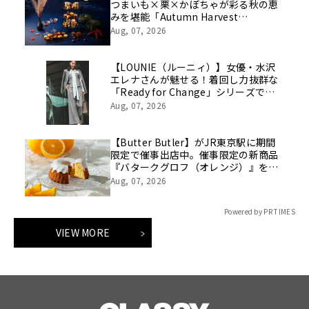
つまいも×栗×かぼちゃが彩る秋の恵
みを堪能「Autumn Harvest
Afternoon Tea」開催
Aug, 07, 2026
【LOUNIE（ルーニィ）】女優・水沢
エレナさんが魅せる！着回し力抜群な
「Ready for Change」シリーズでつ
くる「10daysスタイルを8/7(金)より
Aug, 07, 2026
WEBにて公開
【Butter Butler】がJR東京駅に期間
限定で催事出店中。催事限定の新商品
『バタークグロフ（オレンジ）』をご
用意してお待ちしております！
Aug, 07, 2026
Powered by PR TIMES
VIEW MORE