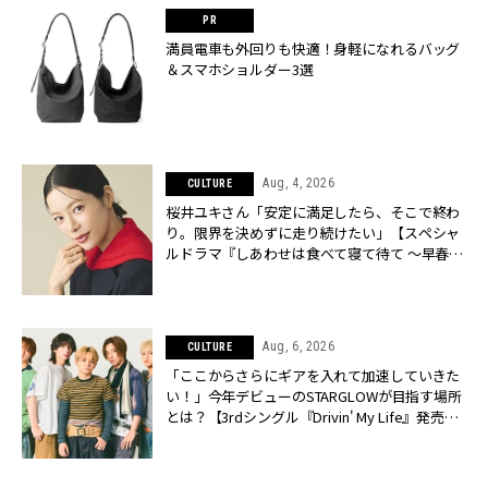
満員電車も外回りも快適！身軽になれるバッグ
＆スマホショルダー3選
Aug, 4, 2026
CULTURE
桜井ユキさん「安定に満足したら、そこで終わ
り。限界を決めずに走り続けたい」【スペシャ
ルドラマ『しあわせは食べて寝て待て ～早春の
養生編～』】 | CLASSY.[クラッシィ]
Aug, 6, 2026
CULTURE
「ここからさらにギアを入れて加速していきた
い！」今年デビューのSTARGLOWが目指す場所
とは？【3rdシングル『Drivin' My Life』発売】 |
CLASSY.[クラッシィ]