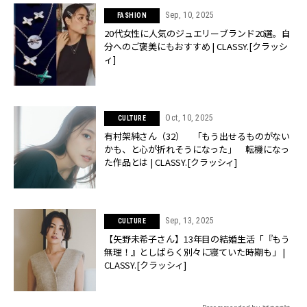
Sep, 10, 2025
FASHION
20代女性に人気のジュエリーブランド20選。自
分へのご褒美にもおすすめ | CLASSY.[クラッシ
ィ]
Oct, 10, 2025
CULTURE
有村架純さん（32） 「もう出せるものがない
かも、と心が折れそうになった」 転機になっ
た作品とは | CLASSY.[クラッシィ]
Sep, 13, 2025
CULTURE
【矢野未希子さん】13年目の結婚生活「『もう
無理！』としばらく別々に寝ていた時期も」 |
CLASSY.[クラッシィ]