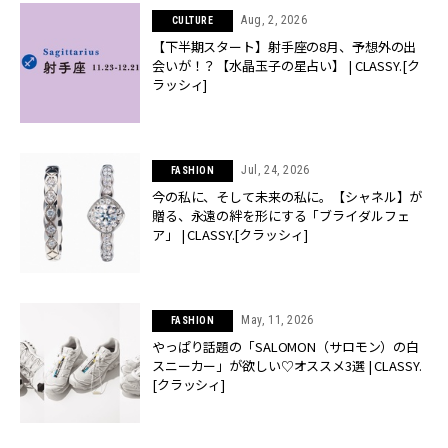
Aug, 2, 2026
CULTURE
【下半期スタート】射手座の8月、予想外の出
会いが！？【水晶玉子の星占い】 | CLASSY.[ク
ラッシィ]
Jul, 24, 2026
FASHION
今の私に、そして未来の私に。【シャネル】が
贈る、永遠の絆を形にする「ブライダルフェ
ア」 | CLASSY.[クラッシィ]
May, 11, 2026
FASHION
やっぱり話題の「SALOMON（サロモン）の白
スニーカー」が欲しい♡オススメ3選 | CLASSY.
[クラッシィ]