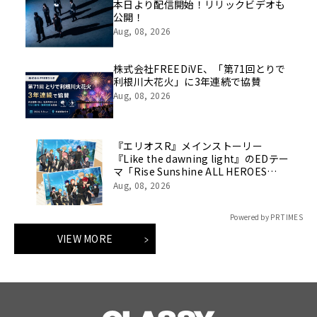
本日より配信開始！リリックビデオも
公開！
Aug, 08, 2026
株式会社FREEDiVE、「第71回とりで
利根川大花火」に3年連続で協賛
Aug, 08, 2026
『エリオスR』メインストーリー
『Like the dawning light』のEDテー
マ「Rise Sunshine ALL HEROES
Ver.」がフルサイズ配信決定！
Aug, 08, 2026
Powered by PR TIMES
VIEW MORE