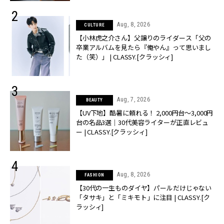
Aug, 8, 2026
CULTURE
【小林虎之介さん】父譲りのライダース「父の
卒業アルバムを見たら『俺やん』って思いまし
た（笑）」 | CLASSY.[クラッシィ]
Aug, 7, 2026
BEAUTY
【UV下地】酷暑に頼れる！ 2,000円台〜3,000円
台の名品3選｜30代美容ライターが正直レビュ
ー | CLASSY.[クラッシィ]
Aug, 8, 2026
FASHION
【30代の一生ものダイヤ】パールだけじゃない
「タサキ」と「ミキモト」に注目 | CLASSY.[ク
ラッシィ]