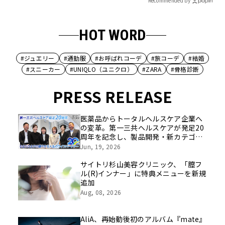
Recommended by
HOT WORD
#ジュエリー
#通勤服
#お呼ばれコーデ
#旅コーデ
#結婚
#スニーカー
#UNIQLO（ユニクロ）
#ZARA
#骨格診断
PRESS RELEASE
医薬品からトータルヘルスケア企業へ
の変革。第一三共ヘルスケアが発足20
周年を記念し、製品開発・新カテゴリ
挑戦の舞台や旧社統合時のエピソード
Jun, 19, 2026
を社員の想いとともに振り返る特別映
像を公開！
サイトリ杉山美容クリニック、「膣フ
ル(R)インナー」に特典メニューを新規
追加
Aug, 08, 2026
AliA、再始動後初のアルバム『mate』