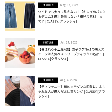
May, 15, 2026
FASHION
ワイドでも太って見えない！【キレイめパンツ
＆デニム３選】失敗しない「細見え素材」っ
て？ | CLASSY.[クラッシィ]
Jul, 21, 2026
CULTURE
【喜ばれる手土産4選】女子ウケNo.1の映えス
イーツは人気ペストリーブティックの名品！ |
CLASSY.[クラッシィ]
Aug, 4, 2026
FASHION
【ティファニー】知的でモダンな印象に。おし
ゃれな人が選んだお仕事リング | CLASSY.[クラ
ッシィ]