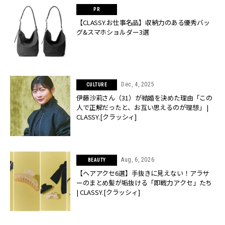
【CLASSY.お仕事名品】収納力のある優秀バッ
グ&スマホショルダー3選
Dec, 4, 2025
CULTURE
伊藤沙莉さん（31）が結婚を決めた理由「この
人で正解だったと、お互い思えるのが理想」 |
CLASSY.[クラッシィ]
Aug, 6, 2026
BEAUTY
【ヘアアクセ6選】手抜きに見えない！アラサ
ーのまとめ髪が垢抜ける「即戦力アクセ」たち
| CLASSY.[クラッシィ]