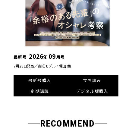
2026
09
最新号
年
月号
7月28日発売／
表紙モデル：堀田 茜
最新号購入
立ち読み
定期購読
デジタル版購入
RECOMMEND