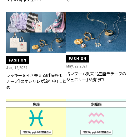
FASHION
FASHION
May, 22,2021
Jun, 12,2021
占いブーム到来！【星座モチーフの
ラッキーを引き寄せる!?【星座モ
ジュエリー】が流行中
チーフ】のオシャレが流行中！まと
め