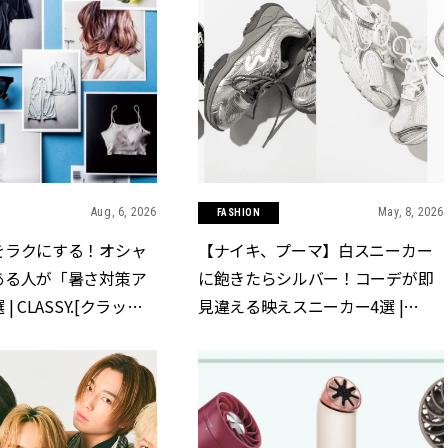
Aug, 6, 2026
May, 8, 2026
FASHION
をラクにする！オシャ
【ナイキ、プーマ】白スニーカー
ある人が「暑さ対策ア
に飽きたらシルバー！コーデが即
 CLASSY.[クラッシ
見違える映えスニーカー4選 |
CLASSY.[クラッシィ]