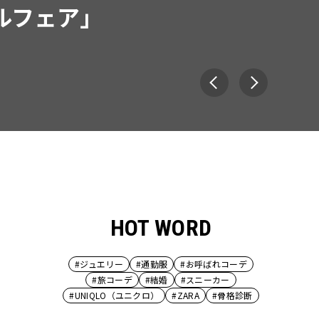
HOT WORD
#ジュエリー
#通勤服
#お呼ばれコーデ
#旅コーデ
#結婚
#スニーカー
#UNIQLO（ユニクロ）
#ZARA
#骨格診断