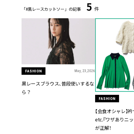
5
件
「#黒レースカットソー」の記事
FASHION
May, 23,2026
黒レースブラウス、普段使いするな
ら？
FASHION
【会食オシャレ】衿
etc.『ワザありニ
が正解！