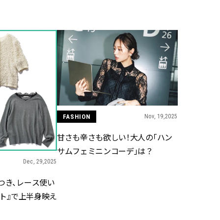
BEAUTY
Aug, 5, 2026
Feb,
BEAUTY
WEDDING
忙しい毎日に「うるおいター
結婚式に黒ドレス
ボ」を。新【SOFINA BASIC＋】
ばれで失敗しない
のお手入れでうるおってなめら
ーを解説 | CLASS
かな肌を目指す | CLASSY.[クラッ
シィ]
FASHION
Nov, 19,2025
Aug, 6, 2026
Aug,
BEAUTY
WEDDING
【ヘアアクセ6選】手抜きに見え
【結婚指輪】人気
甘さも辛さも欲しい！大人の「ハン
ない！アラサーのまとめ髪が垢
ング22選｜20〜3
抜ける「即戦力アクセ」たち |
エピソードも | CLA
サムフェミニンコーデ」は？
CLASSY.[クラッシィ]
ィ]
Dec, 29,2025
つき、レース使い
Aug, 5, 2026
Jun,
BEAUTY
WEDDING
ット』で上半身映え
ユニクロ名品も！日焼け対策ガ
【一生ものジュエ
チ勢の「ないと無理」なアイテ
存在感が際立つ！
ムハック7選 | CLASSY.[クラッシ
「トゥギャザー」