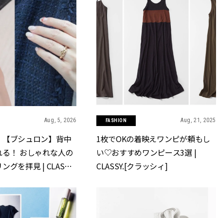
Aug, 5, 2026
Aug, 21, 2025
FASHION
】【ブシュロン】背中
1枚でOKの着映えワンピが頼もし
れる！ おしゃれな人の
い♡おすすめワンピース3選 |
グを拝見 | CLASSY.
CLASSY.[クラッシィ]
]