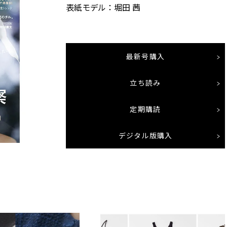
表紙モデル：堀田 茜
最新号購入
立ち読み
定期購読
デジタル版購入