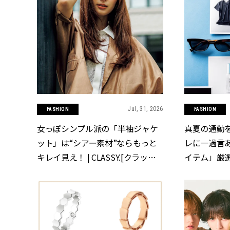
Jul, 31, 2026
FASHION
FASHION
女っぽシンプル派の「半袖ジャケ
真夏の通勤
ット」は“シアー素材”ならもっと
レに一過言
キレイ見え！ | CLASSY.[クラッシ
イテム」厳選 |
ィ]
ィ]