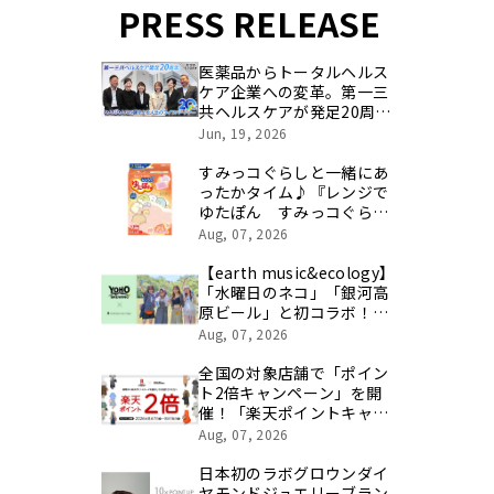
PRESS RELEASE
医薬品からトータルヘルス
ケア企業への変革。第一三
共ヘルスケアが発足20周年
を記念し、製品開発・新カ
Jun, 19, 2026
テゴリ挑戦の舞台や旧社統
合時のエピソードを社員の
すみっコぐらしと一緒にあ
想いとともに振り返る特別
ったかタイム♪『レンジで
映像を公開！
ゆたぽん すみっコぐらし
カバー付』パッケージデザ
Aug, 07, 2026
インリニューアル
【earth music&ecology】
「水曜日のネコ」「銀河高
原ビール」と初コラボ！ク
ラフトビールブランドの世
Aug, 07, 2026
界観を表現したアイテムが
8月8日(土)発売
全国の対象店舗で「ポイン
ト2倍キャンペーン」を開
催！「楽天ポイントキャン
ペーン」で8月のお買い物
Aug, 07, 2026
がもっとお得に！
日本初のラボグロウンダイ
ヤモンドジュエリーブラン