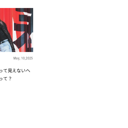
ィ]
目 | CLASSY.[クラ
Nov, 17, 2025
Mar,
BEAUTY
WEDDING
【落ちない名品リップ10選】塗
【トレンドの巻き
り直しできない・皮むけしやす
式ゲスト服の鉄板
いetc.悩みをクリア | CLASSY.[ク
ンピ”は『スカー
ラッシィ]
正解！ | CLASSY.
May, 10,2025
Jul, 13, 2026
Aug,
BEAUTY
WEDDING
朝の“寝ぐせ直し”はもういらな
20万円台〜【カル
って見えないヘ
い！夜に仕込む「ヘアケア家
ング４選】ラブ、トリ
って？
電」3選 | CLASSY.[クラッシィ]
を『マリッジ』に
ます！ | CLASSY.
Aug, 5, 2026
Dec,
BEAUTY
WEDDING
夏の深刻なくすみ・色ムラにア
【結婚式のお呼ば
プローチ！【透明感を底上げ】
事情】アンテプリマ、
神コスメ３選 | CLASSY.[クラッシ
「小さくても収納
ィ]
件！ | CLASSY.[