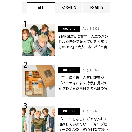
WEDDING
ALL
FASHION
BEAUTY
WEDDIN
 16, 2026
Aug, 5, 2026
CULTURE
はアリ？お呼
STARGLOWに質問「人生のハン
コーデ＆マナ
ドルを自分で握っていると感じ
Y.[クラッシィ]
るのは？」“大️人になった”と実
感する瞬間【3rdシングル
『Drivin' My Life』発売】 |
CLASSY.[クラッシィ]
 13, 2025
Aug, 1, 2026
CULTURE
ブランドのリ
【手土産４選】人気料理家が
0代カップルの
「パーティによく持参」見栄え
SSY.[クラッシ
も味わいもお墨付きの老舗の名
物とは？ | CLASSY.[クラッシィ]
 30, 2026
Aug, 6, 2026
CULTURE
リー】1つでも
「ここからさらにギアを入れて
ポメラートの
加速していきたい！」今年デビ
シリーズに注
ューのSTARGLOWが目指す場所