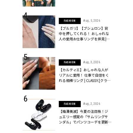
ッシィ]
とは？【3rdシングル『Drivin' My
Life』発売】 | CLASSY.[クラッシ
ィ]
 24, 2026
Aug, 5, 2026
FASHION
方３選】結婚
【ブルガリ】【ブシュロン】背
“シンプル黒ワ
中を押してくれる！ おしゃれな
フ』で盛るのが
人の愛用お仕事リングを拝見 |
[クラッシィ]
CLASSY.[クラッシィ]
 18, 2025
Aug, 3, 2026
FASHION
ティエ人気リ
【カルティエ】おしゃれな人が
ニティetc.
リアルに愛用！ 仕事で自信をく
選ぶ人増えて
れる相棒リング | CLASSY.[クラッ
[クラッシィ]
シィ]
 24, 2025
Aug, 2, 2026
FASHION
れバッグ最新
【梅澤美波】今夏の注目株！ジ
プラダetc.
ュエリー感覚の「サムリングサ
力あり」が条
ンダル」でパンツコーデを更新 |
クラッシィ]
CLASSY.[クラッシィ]