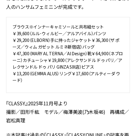
人のハンサムフェミニンが完成です。
ブラウス※インナーキャミソールと共布紐セット
￥39,600（ルル･ウィルビー╱アルアバイル）パンツ
￥29,200（ELBORN）手に持ったジャケット￥36,300（ザ ポ
ーズ╱ウィム ガゼット ルミネ新宿店）バッグ
￥47,300（MARY AL TERNA╱Al Design）靴￥64,900（ネブロ
ーニ）カチューシャ￥19,800（アレクサンドル ドゥ パリ╱ア
レクサンドル ドゥ パリ GINZA SIX店）ピアス
￥13,200（GEMMA ALUS）リング￥17,600（アルティーダ ウ
ード）
『CLASSY.』2025年11月号より
撮影／田形千紘 モデル／梅澤美波(乃木坂46) 再構成／
岩松真理
※本記事は過去の「CLASSY.」「CLASSY.ONLINE」の記事を再