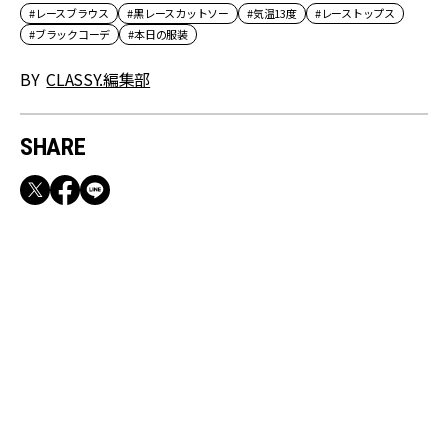
#レースブラウス
#黒レースカットソー
#気温13度
#レーストップス
#ブラックコーデ
#本日の服装
BY
CLASSY.編集部
SHARE
RECOMMEND
満員電車も外回りも快適！身軽になれるバッグ
＆スマホショルダー3選