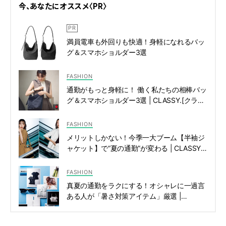
今、あなたにオススメ〈PR〉
満員電車も外回りも快適！身軽になれるバッ
グ＆スマホショルダー3選
FASHION
通勤がもっと身軽に！ 働く私たちの相棒バッ
グ＆スマホショルダー3選 | CLASSY.[クラッ
シィ]
FASHION
メリットしかない！今季一大ブーム【半袖ジ
ャケット】で“夏の通勤”が変わる | CLASSY.
[クラッシィ]
FASHION
真夏の通勤をラクにする！オシャレに一過言
ある人が「暑さ対策アイテム」厳選 |
CLASSY.[クラッシィ]