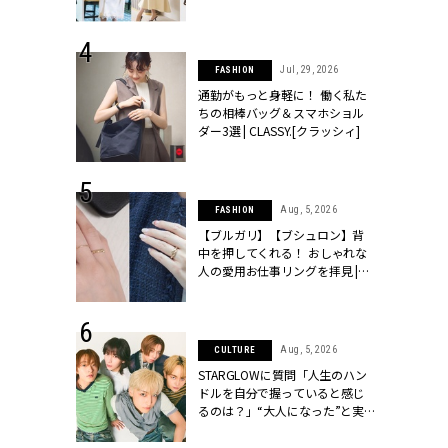
ッシィ]
こなし」 | CLASSY.[クラッシィ]
 24, 2026
Jul, 29, 2026
FASHION
方３選】結婚
通勤がもっと身軽に！ 働く私た
“シンプル黒ワ
ちの相棒バッグ＆スマホショル
フ』で盛るのが
ダー3選 | CLASSY.[クラッシィ]
[クラッシィ]
 18, 2025
Aug, 5, 2026
FASHION
ティエ人気リ
【ブルガリ】【ブシュロン】背
ニティetc.
中を押してくれる！ おしゃれな
選ぶ人増えて
人の愛用お仕事リングを拝見 |
[クラッシィ]
CLASSY.[クラッシィ]
 4, 2025
Aug, 5, 2026
CULTURE
急上昇【ブシ
STARGLOWに質問「人生のハン
イダルリン
ドルを自分で握っていると感じ
やすい！ |
るのは？」“大️人になった”と実
ィ]
感する瞬間【3rdシングル
『Drivin' My Life』発売】 |