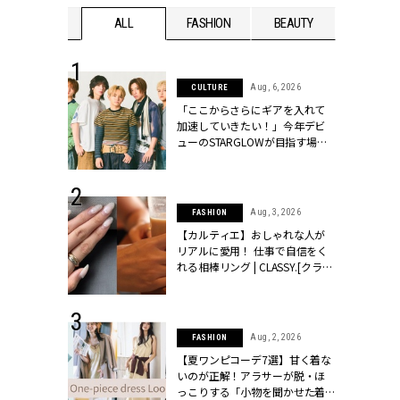
WEDDING
ALL
FASHION
BEAUTY
WEDDIN
 16, 2026
Aug, 6, 2026
CULTURE
はアリ？お呼
「ここからさらにギアを入れて
コーデ＆マナ
加速していきたい！」今年デビ
Y.[クラッシィ]
ューのSTARGLOWが目指す場所
とは？【3rdシングル『Drivin' My
Life』発売】 | CLASSY.[クラッシ
ィ]
 13, 2025
Aug, 3, 2026
FASHION
ブランドのリ
【カルティエ】おしゃれな人が
0代カップルの
リアルに愛用！ 仕事で自信をく
SSY.[クラッシ
れる相棒リング | CLASSY.[クラッ
シィ]
 30, 2026
Aug, 2, 2026
FASHION
リー】1つでも
【夏ワンピコーデ7選】甘く着な
ポメラートの
いのが正解！アラサーが脱・ほ
シリーズに注
っこりする「小物を聞かせた着