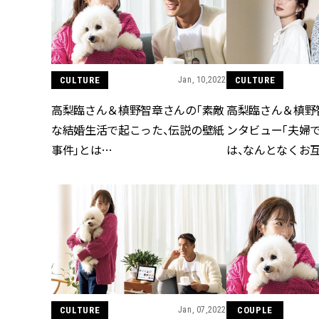
CULTURE
Jan, 10,2022
CULTURE
高梨臨さん＆槙野智章さんの「素敵
高梨臨さん＆槙野
な結婚生活で起こった、伝説の壁紙
ンタビュー「夫婦
事件」とは…
は、なんとなくお
CULTURE
Jan, 07,2022
COUPLE