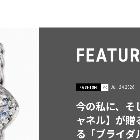
FEATU
Jul, 15,2026
FASHION
PR
【ICB】人気
同制作! 週5
ウス」２選