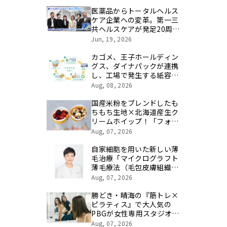
医薬品からトータルヘルス
ケア企業への変革。第一三
共ヘルスケアが発足20周年
を記念し、製品開発・新カ
Jun, 19, 2026
テゴリ挑戦の舞台や旧社統
合時のエピソードを社員の
カゴメ、王子ホールディン
想いとともに振り返る特別
グス、ダイナパックが連携
映像を公開！
し、工場で発生する紙容器
損紙を段ボールへ再資源化
Aug, 08, 2026
する実証を開始
国産米粉をブレンドしたも
ちもち生地×北海道産生ク
リームホイップ！「フォレ
スティコーヒー 愛甲石田
Aug, 07, 2026
店」にて、８月１７日
（月）からクレープ販売を
自家細胞を用いた新しい薄
開始
毛治療「マイクログラフト
薄毛療法（毛包皮膚組織移
植法）」提供開始のお知ら
Aug, 07, 2026
せ 【医療法人社団 青真
会 青山エルクリニック】
勝どき・晴海の『筋トレ×
ピラティス』で大人気の
PBGが女性専用スタジオ
（２号店）を開店。
Aug, 07, 2026