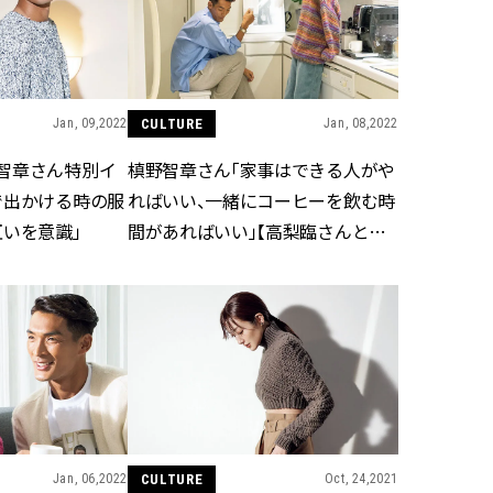
かな肌を目指す | CLASSY.[クラッ
目 | CLASSY.[クラ
シィ]
Aug, 7, 2026
Mar,
BEAUTY
WEDDING
冷房・紫外線etc...「夏の隠れ乾
【トレンドの巻き
燥」を防ぐ【ベタつかない名品
式ゲスト服の鉄板
Jan, 09,2022
CULTURE
Jan, 08,2022
クリーム】3選＜30代のベストコ
ンピ”は『スカー
スメ＞ | CLASSY.[クラッシィ]
正解！ | CLASSY.
智章さん特別イ
槙野智章さん「家事はできる人がや
で出かける時の服
ればいい、一緒にコーヒーを飲む時
互いを意識」
間があればいい」【高梨臨さんと特
Nov, 17, 2025
Aug,
BEAUTY
WEDDING
別インタビュー】
【落ちない名品リップ10選】塗
20万円台〜【カル
り直しできない・皮むけしやす
ング４選】ラブ、トリ
いetc.悩みをクリア | CLASSY.[ク
を『マリッジ』に
ラッシィ]
ます！ | CLASSY.
Aug, 5, 2026
Sep,
BEAUTY
WEDDING
夏の深刻なくすみ・色ムラにア
“キャトル”で人気
プローチ！【透明感を底上げ】
ュロン】の『ブラ
神コスメ３選 | CLASSY.[クラッシ
グ』は普段使いもし
ィ]
CLASSY.[クラッシ
Jan, 06,2022
CULTURE
Oct, 24,2021