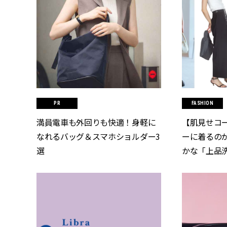
FASHION
満員電車も外回りも快適！身軽に
【肌見せコ
なれるバッグ＆スマホショルダー3
ーに着るの
選
かな「上品洗
CLASSY.[