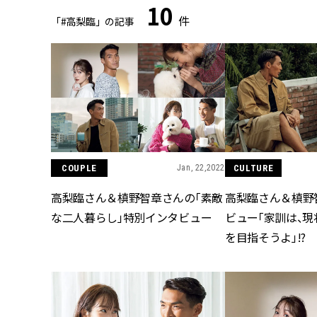
10
件
「#高梨臨」の記事
COUPLE
Jan, 22,2022
CULTURE
高梨臨さん＆槙野智章さんの「素敵
高梨臨さん＆槙野
な二人暮らし」特別インタビュー
ビュー「家訓は、
を目指そうよ」!?