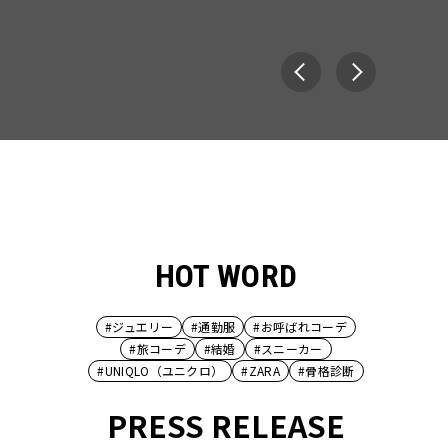
HOT WORD
#ジュエリー
#通勤服
#お呼ばれコーデ
#旅コーデ
#結婚
#スニーカー
#UNIQLO（ユニクロ）
#ZARA
#骨格診断
PRESS RELEASE