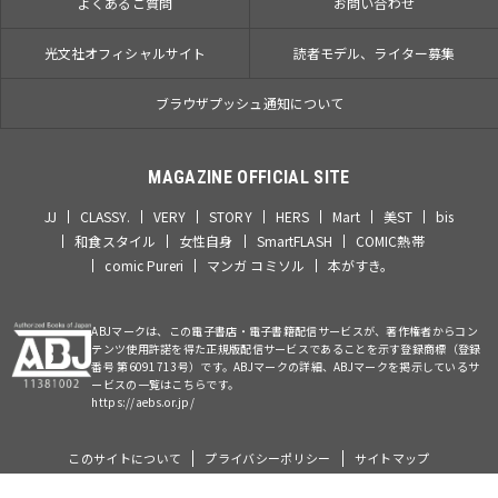
よくあるご質問
お問い合わせ
光文社オフィシャルサイト
読者モデル、ライター募集
ブラウザプッシュ通知について
MAGAZINE OFFICIAL SITE
JJ
CLASSY.
VERY
STORY
HERS
Mart
美ST
bis
和食スタイル
女性自身
SmartFLASH
COMIC熱帯
comic Pureri
マンガ コミソル
本がすき。
ABJマークは、この電子書店・電子書籍配信サービスが、著作権者からコン
テンツ使用許諾を得た正規版配信サービスであることを示す登録商標（登録
番号 第6091713号）です。ABJマークの詳細、ABJマークを掲示しているサ
ービスの一覧はこちらです。
https://aebs.or.jp/
このサイトについて
プライバシーポリシー
サイトマップ
©Kobunsha Co., Ltd. All Rights Reserved.