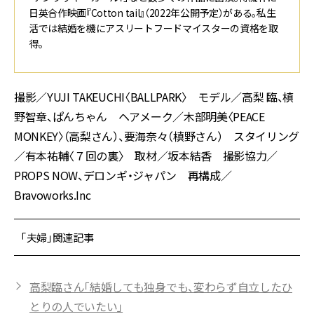
日英合作映画『Cotton tail』（2022年公開予定）がある。私生
活では結婚を機にアスリートフードマイスターの資格を取
得。
撮影／YUJI TAKEUCHI〈BALLPARK〉 モデル／高梨 臨、槙
野智章、ぱんちゃん ヘアメーク／木部明美〈PEACE
MONKEY〉（高梨さん）、要海奈々（槙野さん） スタイリング
／有本祐輔〈７回の裏〉 取材／坂本結香 撮影協力／
PROPS NOW、デロンギ・ジャパン 再構成／
Bravoworks.Inc
「夫婦」関連記事
高梨臨さん「結婚しても独身でも、変わらず自立したひ
とりの人でいたい」