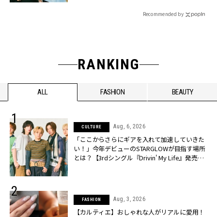
Recommended by
RANKING
ALL
FASHION
BEAUTY
Aug, 6, 2026
CULTURE
「ここからさらにギアを入れて加速していきた
い！」今年デビューのSTARGLOWが目指す場所
とは？【3rdシングル『Drivin' My Life』発売】 |
CLASSY.[クラッシィ]
Aug, 3, 2026
FASHION
【カルティエ】おしゃれな人がリアルに愛用！