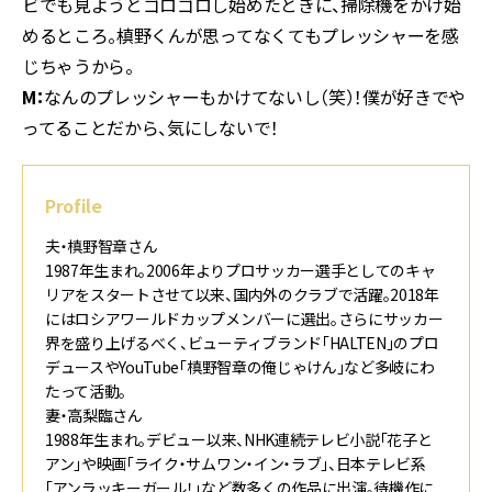
ビでも見ようとゴロゴロし始めたときに、掃除機をかけ始
めるところ。槙野くんが思ってなくてもプレッシャーを感
じちゃうから。
M：
なんのプレッシャーもかけてないし（笑）！僕が好きでや
ってることだから、気にしないで！
Profile
夫・槙野智章さん
1987年生まれ。2006年よりプロサッカー選手としてのキャ
リアをスタートさせて以来、国内外のクラブで活躍。2018年
にはロシアワールドカップメンバーに選出。さらにサッカー
界を盛り上げるべく、ビューティブランド「HALTEN」のプロ
デュースやYouTube「槙野智章の俺じゃけん」など多岐にわ
たって活動。
妻・高梨臨さん
1988年生まれ。デビュー以来、NHK連続テレビ小説「花子と
アン」や映画「ライク・サムワン・イン・ラブ」、日本テレビ系
「アンラッキーガール！」など数多くの作品に出演。待機作に