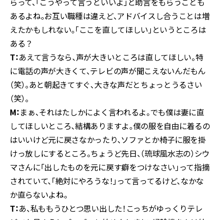
らって、「こうやって言うといいよ」と助言をもらうことも
あるよね。お互い職種は違えど、アドバイスし合うことは増
えたかもしれない。「ここを直してほしい」というところは
ある？
T：
あえて言うなら、声が大きいところは直してほしい。特
に電話の声が大きくて、テレビの声が聞こえないんだもん
（笑）。あと朝起きてすぐ、大きな声だとちょっとうるさい
（笑）。
M：
まぁ、それはたしかによく言われるよ。でも僕は妻に直
してほしいところ、結構ありますよ。僕の服を自由に着るの
はいいけど元に戻さなかったり、ソファとか椅子に服を掛
けっ放しにするところ。ちょうど先日、（琉球風水志の）シウ
マさんに「出したものを元に戻す癖をつけなさい」って指摘
されていて、「絶対にやろうな！」って言ってるけど、なかな
か直らないよね。
T：
あ、私ももうひとつ思い出した！こっちがゆっくりテレ