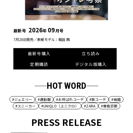
2026
09
最新号
年
月号
7月28日発売／
表紙モデル：堀田 茜
最新号購入
立ち読み
定期購読
デジタル版購入
HOT WORD
#ジュエリー
#通勤服
#お呼ばれコーデ
#旅コーデ
#結婚
#スニーカー
#UNIQLO（ユニクロ）
#ZARA
#骨格診断
PRESS RELEASE