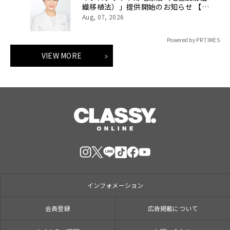
織移植法）」提供開始のお知らせ 【医
療法人社団 青真会 青山エルクリニ
Aug, 07, 2026
ック】
Powered by PR TIMES
VIEW MORE
インフォメーション
会員登録
広告掲載について