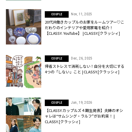
Nov, 11, 2025
COUPLE
20代共働きカップルのお家をルームツアー♡こ
だわりのインテリアや愛用家電を紹介！
【CLASSY. YouTube】 | CLASSY.[クラッシィ]
Dec, 26, 2025
COUPLE
帰省ストレスで消耗しない！自分を大切にする
4つの「しない」こと | CLASSY.[クラッシィ]
Jan, 19, 2026
COUPLE
【CLASSY.カップルズ４期生発表】夫婦のオシ
ャレは“サムシング・ラルフ”がお約束！ |
CLASSY.[クラッシィ]