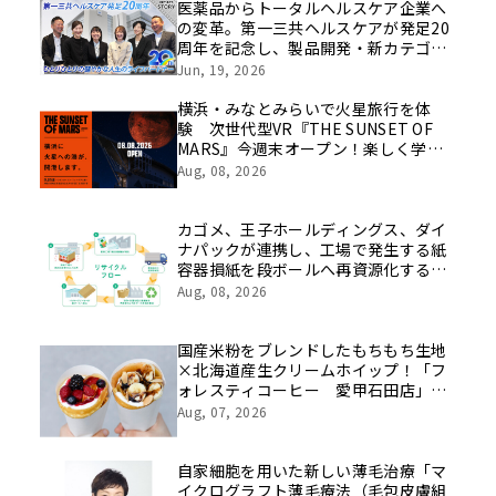
医薬品からトータルヘルスケア企業へ
の変革。第一三共ヘルスケアが発足20
周年を記念し、製品開発・新カテゴリ
挑戦の舞台や旧社統合時のエピソード
Jun, 19, 2026
を社員の想いとともに振り返る特別映
像を公開！
横浜・みなとみらいで火星旅行を体
験 次世代型VR『THE SUNSET OF
MARS』今週末オープン！楽しく学べ
るパネル展やワークショップなど関連
Aug, 08, 2026
イベントも
カゴメ、王子ホールディングス、ダイ
ナパックが連携し、工場で発生する紙
容器損紙を段ボールへ再資源化する実
証を開始
Aug, 08, 2026
国産米粉をブレンドしたもちもち生地
×北海道産生クリームホイップ！「フ
ォレスティコーヒー 愛甲石田店」に
て、８月１７日（月）からクレープ販
Aug, 07, 2026
売を開始
自家細胞を用いた新しい薄毛治療「マ
イクログラフト薄毛療法（毛包皮膚組