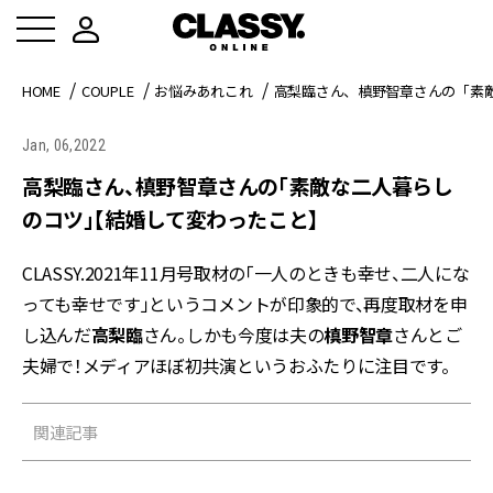
HOME
COUPLE
お悩みあれこれ
高梨臨さん、槙野智章さんの「素
Jan, 06,2022
高梨臨さん、槙野智章さんの「素敵な二人暮らし
のコツ」【結婚して変わったこと】
CLASSY.2021年11月号取材の「一人のときも幸せ、二人にな
っても幸せです」というコメントが印象的で、再度取材を申
し込んだ
高梨臨
さん。しかも今度は夫の
槙野智章
さんとご
夫婦で！メディアほぼ初共演というおふたりに注目です。
関連記事