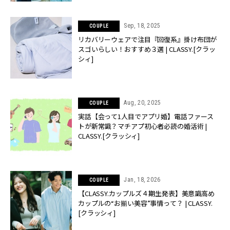
Sep, 18, 2025
COUPLE
リカバリーウェアで注目『回復系』掛け布団が
スゴいらしい！おすすめ３選 | CLASSY.[クラッ
シィ]
Aug, 20, 2025
COUPLE
実話【会って1人目でアプリ婚】電話ファース
トが新常識？マチアプ初心者必読の婚活術 |
CLASSY.[クラッシィ]
Jan, 18, 2026
COUPLE
【CLASSY.カップルズ４期生発表】美意識高め
カップルの“お揃い美容”事情って？ | CLASSY.
[クラッシィ]