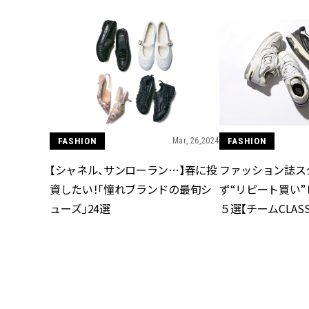
FASHION
Mar, 26,2024
FASHION
【シャネル、サンローラン…】春に投
ファッション誌ス
資したい！「憧れブランドの最旬シ
ず“リピート買い”
ューズ」24選
５選【チームCLASS