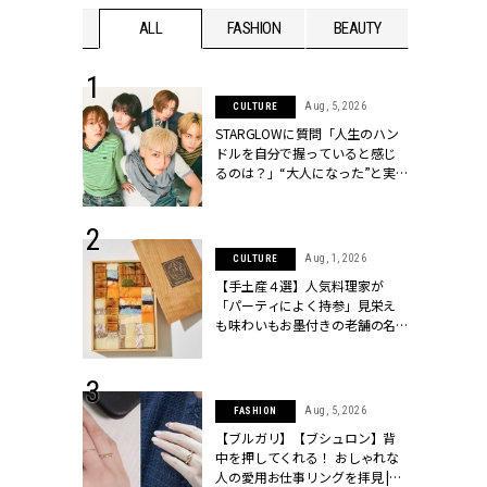
WEDDING
ALL
FASHION
BEAUTY
WEDDIN
 16, 2026
Aug, 5, 2026
CULTURE
はアリ？お呼
STARGLOWに質問「人生のハン
コーデ＆マナ
ドルを自分で握っていると感じ
Y.[クラッシィ]
るのは？」“大️人になった”と実
感する瞬間【3rdシングル
『Drivin' My Life』発売】 |
CLASSY.[クラッシィ]
 13, 2025
Aug, 1, 2026
CULTURE
ブランドのリ
【手土産４選】人気料理家が
0代カップルの
「パーティによく持参」見栄え
SSY.[クラッシ
も味わいもお墨付きの老舗の名
物とは？ | CLASSY.[クラッシィ]
 30, 2026
Aug, 5, 2026
FASHION
リー】1つでも
【ブルガリ】【ブシュロン】背
ポメラートの
中を押してくれる！ おしゃれな
シリーズに注
人の愛用お仕事リングを拝見 |