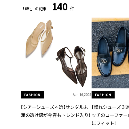
140
件
「#靴」の記事
FASHION
Apr, 16,2025
FASHION
【シアーシューズ４選】サンダル未
【憧れシューズ３選
満の透け感が今春もトレンド入り！
ッチのローファー
にフィット！