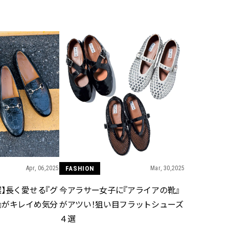
BEAUTY
Aug, 5, 2026
Feb,
BEAUTY
WEDDING
忙しい毎日に「うるおいター
結婚式に黒ドレス
ボ」を。新【SOFINA BASIC＋】
ばれで失敗しない
のお手入れでうるおってなめら
ーを解説 | CLASS
かな肌を目指す | CLASSY.[クラッ
シィ]
Aug, 6, 2026
Aug,
BEAUTY
WEDDING
【ヘアアクセ6選】手抜きに見え
【結婚指輪】人気
ない！アラサーのまとめ髪が垢
ング22選｜20〜3
抜ける「即戦力アクセ」たち |
エピソードも | CLA
CLASSY.[クラッシィ]
ィ]
Apr, 06,2025
FASHION
Mar, 30,2025
】長く愛せる『グ
今アラサー女子に『アライアの靴』
Aug, 5, 2026
Jun,
BEAUTY
WEDDING
』がキレイめ気分
がアツい！狙い目フラットシューズ
ユニクロ名品も！日焼け対策ガ
【一生ものジュエ
チ勢の「ないと無理」なアイテ
存在感が際立つ！
４選
ムハック7選 | CLASSY.[クラッシ
「トゥギャザー」