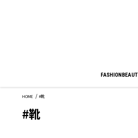
FASHION
BEAUT
HOME
#靴
#靴