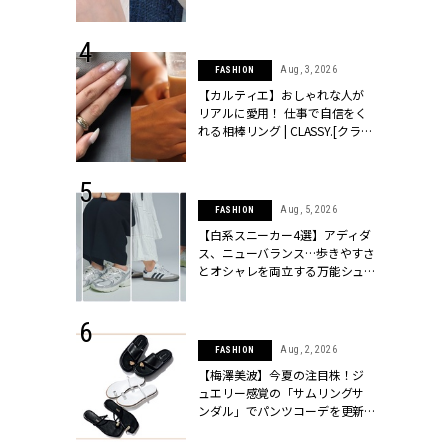
ッシィ]
CLASSY.[クラッシィ]
 24, 2025
Aug, 3, 2026
FASHION
れバッグ最新
【カルティエ】おしゃれな人が
プラダetc.
リアルに愛用！ 仕事で自信をく
力あり」が条
れる相棒リング | CLASSY.[クラッ
クラッシィ]
シィ]
 24, 2026
Aug, 5, 2026
FASHION
方３選】結婚
【白系スニーカー4選】アディダ
“シンプル黒ワ
ス、ニューバランス…歩きやすさ
フ』で盛るのが
とオシャレを両立する万能シュ
[クラッシィ]
ーズ | CLASSY.[クラッシィ]
 24, 2026
Aug, 2, 2026
FASHION
服”は【セオ
【梅澤美波】今夏の注目株！ジ
婚式にも仕事
ュエリー感覚の「サムリングサ
シック４選 |
ンダル」でパンツコーデを更新 |
ィ]
CLASSY.[クラッシィ]