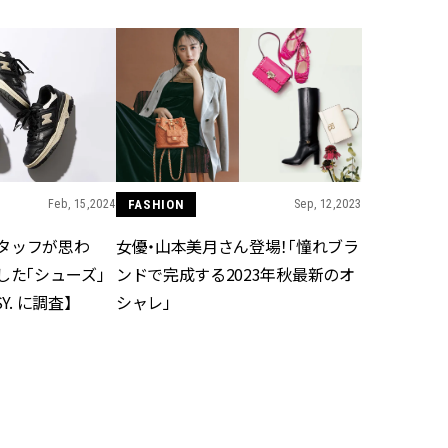
ィ]
目 | CLASSY.[クラ
Nov, 17, 2025
Dec,
BEAUTY
WEDDING
【落ちない名品リップ10選】塗
【結婚式のお呼ば
り直しできない・皮むけしやす
事情】アンテプリマ、
いetc.悩みをクリア | CLASSY.[ク
「小さくても収納
ラッシィ]
件！ | CLASSY.[
Feb, 15,2024
FASHION
Sep, 12,2023
Aug, 5, 2026
Mar,
BEAUTY
WEDDING
夏の深刻なくすみ・色ムラにア
【トレンドの巻き
タッフが思わ
女優・山本美月さん登場！「憧れブラ
プローチ！【透明感を底上げ】
式ゲスト服の鉄板
した「シューズ」
ンドで完成する2023年秋最新のオ
神コスメ３選 | CLASSY.[クラッシ
ンピ”は『スカー
ィ]
正解！ | CLASSY.
Y. に調査】
シャレ」
Jul, 13, 2026
Mar,
BEAUTY
WEDDING
朝の“寝ぐせ直し”はもういらな
失敗しない“ゲスト
い！夜に仕込む「ヘアケア家
リー】にある！結
電」3選 | CLASSY.[クラッシィ]
にも使える上質ベー
CLASSY.[クラッシ