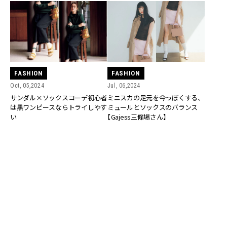
FASHION
FASHION
Oct, 05,2024
Jul, 06,2024
サンダル×ソックスコーデ初心者
ミニスカの足元を今っぽくする、
は黒ワンピースならトライしやす
ミュールとソックスのバランス
い
【Gajess三條場さん】
FASHION
FASHION
Jan, 26,2024
Jan, 25,2024