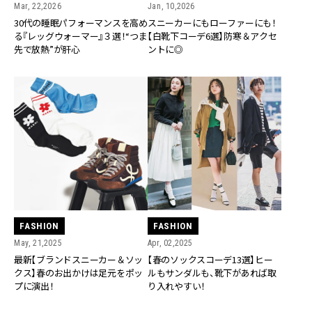
Mar, 22,2026
Jan, 10,2026
30代の睡眠パフォーマンスを高め
スニーカーにもローファーにも！
る『レッグウォーマー』３選！“つま
【白靴下コーデ6選】防寒＆アクセ
先で放熱”が肝心
ントに◎
FASHION
FASHION
May, 21,2025
Apr, 02,2025
最新【ブランドスニーカー＆ソッ
【春のソックスコーデ13選】ヒー
クス】春のお出かけは足元をポッ
ルもサンダルも、靴下があれば取
プに演出！
り入れやすい！