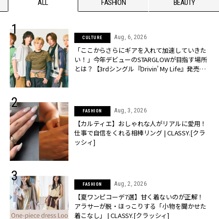
ALL
FASHION
BEAUTY
Aug, 6, 2026
CULTURE
「ここからさらにギアを入れて加速していきた
い！」今年デビューのSTARGLOWが目指す場所
とは？【3rdシングル『Drivin' My Life』発売】 |
CLASSY.[クラッシィ]
Aug, 3, 2026
FASHION
【カルティエ】おしゃれな人がリアルに愛用！
仕事で自信をくれる相棒リング | CLASSY.[クラ
ッシィ]
Aug, 2, 2026
FASHION
【夏ワンピコーデ7選】甘く着ないのが正解！
アラサーが脱・ほっこりする「小物を聞かせた
着こなし」 | CLASSY.[クラッシィ]