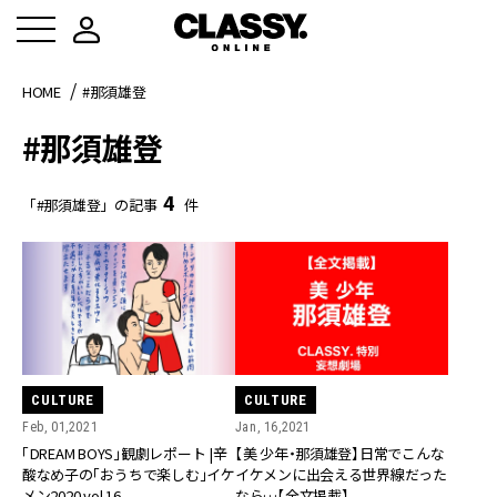
HOME
#那須雄登
#那須雄登
4
「#那須雄登」の記事
件
CULTURE
CULTURE
Feb, 01,2021
Jan, 16,2021
「DREAM BOYS」観劇レポート |辛
【美 少年・那須雄登】日常でこんな
酸なめ子の「おうちで楽しむ」イケ
イケメンに出会える世界線だった
メン2020 vol.16
なら…【全文掲載】