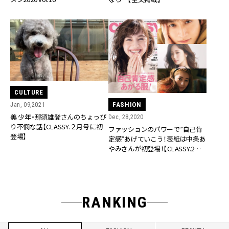
CULTURE
FASHION
Jan, 09,2021
美 少年・那須雄登さんのちょっぴ
Dec, 28,2020
り不憫な話【CLASSY.２月号に初
ファッションのパワーで”自己肯
登場】
定感”あげていこう！表紙は中条あ
やみさんが初登場！【CLASSY.2月
号本日発売】
RANKING