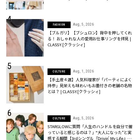
Aug, 5, 2026
FASHION
【ブルガリ】【ブシュロン】背中を押してくれ
る！ おしゃれな人の愛用お仕事リングを拝見 |
CLASSY.[クラッシィ]
Aug, 1, 2026
CULTURE
【手土産４選】人気料理家が「パーティによく
持参」見栄えも味わいもお墨付きの老舗の名物
とは？ | CLASSY.[クラッシィ]
Aug, 5, 2026
CULTURE
STARGLOWに質問「人生のハンドルを自分で握
っていると感じるのは？」“大️人になった”と実
感する瞬間【3rdシングル『Drivin' My Life』発