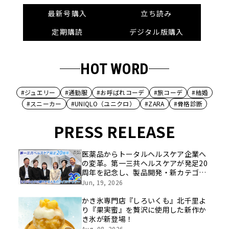
最新号購入
立ち読み
定期購読
デジタル版購入
HOT WORD
#ジュエリー
#通勤服
#お呼ばれコーデ
#旅コーデ
#結婚
#スニーカー
#UNIQLO（ユニクロ）
#ZARA
#骨格診断
PRESS RELEASE
医薬品からトータルヘルスケア企業へ
の変革。第一三共ヘルスケアが発足20
周年を記念し、製品開発・新カテゴリ
挑戦の舞台や旧社統合時のエピソード
Jun, 19, 2026
を社員の想いとともに振り返る特別映
像を公開！
かき氷専門店『しろいくも』北千里よ
り『果実蜜』を贅沢に使用した新作か
き氷が新登場！
Aug, 08, 2026