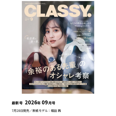
2026
09
最新号
年
月号
7月28日発売／
表紙モデル：堀田 茜