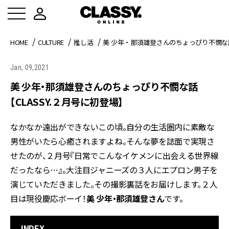
HOME
CULTURE
推し活
美 少年・那須雄登さんのちょっぴり不憫な話
Jan, 09,2021
美 少年・那須雄登さんのちょっぴり不憫な話
【CLASSY.２月号に初登場】
なかなか遠出ができないこの頃。自分の生活圏内に素敵な
男性がいたら心癒されますよね。そんな夢を誌面で実現さ
せたのが、２月号『日常でこんなイケメンに出会える世界線
だったなら…』。大注目ジャニーズの３人にエプロン男子を
演じていただきました。その撮影裏話をお届けします。２人
目は現役慶応ボーイ！
美 少年・那須雄登さん
です。
INDEX