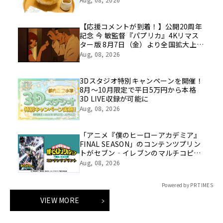
【応援コメントが到着！】公開20周年
記念 今 敏監督『パプリカ』4Kリマス
ター版 8月7日（金）より全国拡大上
映！
Aug, 08, 2026
3Dスタジオ特別キャンペーンを開催！
8月～10月限定で平日5万円から本格
3D LIVE収録が可能に
Aug, 08, 2026
「アニメ『僕のヒーローアカデミア』
FINAL SEASON」のコンテンツプリン
トがセブン‐イレブンのマルチコピー
機に登場
Aug, 08, 2026
Powered by PR TIMES
VIEW MORE