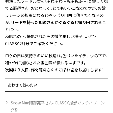
共演したプードル君を「ふわふわ～もふもふ～」と優しく撫
でる那須さん。おとなしく、とてもいいコなのですが、お散
歩シーンの撮影になるとやっぱり自由に動きたくなるの
か、
リードを持った那須さんがぐるぐると振り回される
こ
とに…。
秋晴れの下、撮影されたその微笑ましい様子は、ぜひ
CLASSY.2月号でご確認ください。
ロケの日は気持ちのいい秋晴れ。色づいたイチョウの下で、
和やかに撮影された雰囲気が伝わるはずです。
次回は３人目、作間龍斗さんのこぼれ話をお届けします！
あわせて読みたい
Snow Man阿部亮平さん、CLASSY.撮影でプチハプニン
グ!?