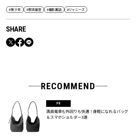
#美 少年
#那須雄登
#撮影裏話
#ジャニーズ
SHARE
RECOMMEND
満員電車も外回りも快適！身軽になれるバッグ
＆スマホショルダー3選