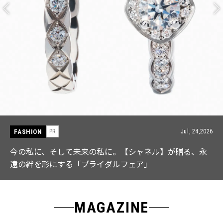
FASHION
PR
Jul, 15,2026
【ICB】人気インフルエンサーと共同制作! 週5で着たく
なる「名品ブラウス」２選
MAGAZINE