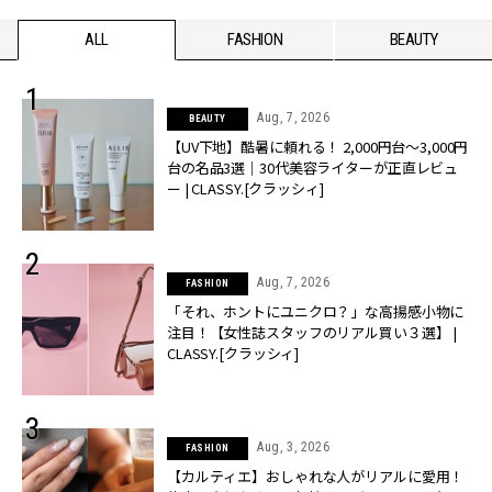
ALL
FASHION
BEAUTY
Aug, 7, 2026
BEAUTY
【UV下地】酷暑に頼れる！ 2,000円台〜3,000円
台の名品3選｜30代美容ライターが正直レビュ
ー | CLASSY.[クラッシィ]
Aug, 7, 2026
FASHION
「それ、ホントにユニクロ？」な高揚感小物に
注目！【女性誌スタッフのリアル買い３選】 |
CLASSY.[クラッシィ]
Aug, 3, 2026
FASHION
【カルティエ】おしゃれな人がリアルに愛用！