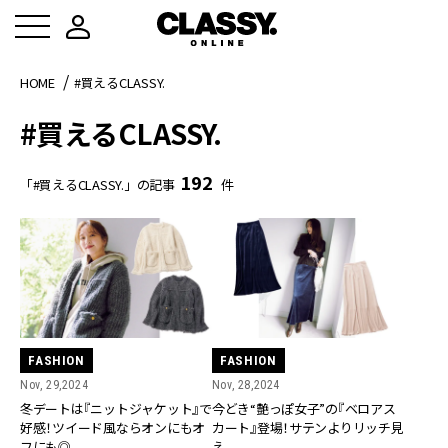
HOME
#買えるCLASSY.
#買えるCLASSY.
192
「#買えるCLASSY.」の記事
件
FASHION
FASHION
Nov, 29,2024
Nov, 28,2024
冬デートは『ニットジャケット』で
今どき“艶っぽ女子”の『ベロアス
好感！ツイード風ならオンにもオ
カート』登場！サテンよりリッチ見
フにも◎
え