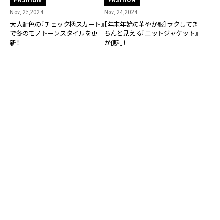
FASHION
FASHION
Nov, 25,2024
Nov, 24,2024
大人配色の『チェック柄スカート』
【年末年始の華やか服】ラクしてき
で冬のモノトーンスタイルを更
ちんと見える『ニットジャケット』
新！
が便利！
FASHION
FASHION
Nov, 23,2024
Nov, 22,2024
【冬の着映え】ほの甘『ハイウエス
【年末年始のイベントに】重ねて2
トニット』があればスタイルアッ
倍オシャレな『ニットワンピ』のセ
プも
ットアップ！