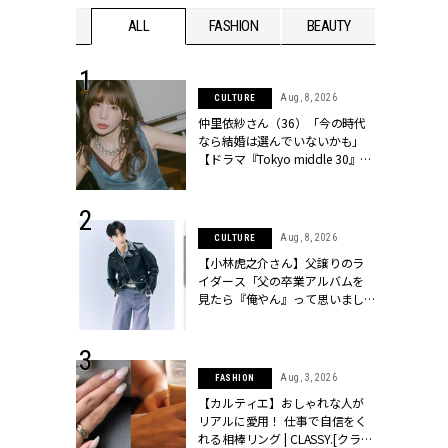
WEDDING
ALL
FASHION
BEAUTY
WEDDIN
 30, 2026
Aug, 8, 2026
CULTURE
リー】1つでも
仲里依紗さん（36）「今の時代
ポメラートの
なら結婚は選んでいないかも」
シリーズに注
【ドラマ『Tokyo middle 30』イ
ッシィ]
ンタビュー】 | CLASSY.[クラッシ
ィ]
 17, 2026
Aug, 8, 2026
CULTURE
ラグジュアリ
【小林虎之介さん】父譲りのラ
ルな『ブライ
イダース「父の卒業アルバムを
| CLASSY.
見たら『俺やん』って思いまし
た（笑）」 | CLASSY.[クラッシ
ィ]
 16, 2026
Aug, 3, 2026
FASHION
はアリ？お呼
【カルティエ】おしゃれな人が
コーデ＆マナ
リアルに愛用！ 仕事で自信をく
Y.[クラッシィ]
れる相棒リング | CLASSY.[クラッ