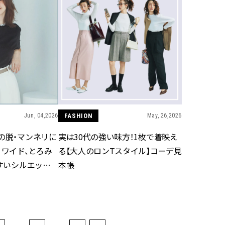
Jun, 04,2026
FASHION
May, 26,2026
の脱・マンネリに
実は30代の強い味方！1枚で着映え
！ワイド、とろみ
る【大人のロンTスタイル】コーデ見
やすいシルエット
本帳