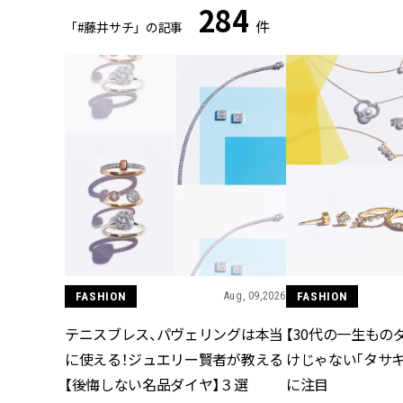
284
件
「#藤井サチ」の記事
FASHION
Aug, 09,2026
FASHION
テニスブレス、パヴェリングは本当
【30代の一生もの
に使える！ジュエリー賢者が教える
けじゃない「タサキ
【後悔しない名品ダイヤ】３選
に注目