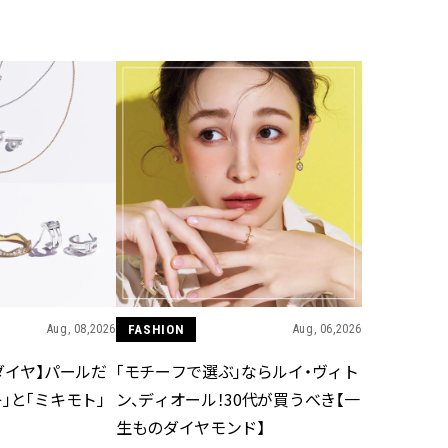
BEAUTY
Aug, 8, 2026
Jun,
BEAUTY
WEDDING
【エルメス】初の本格リップケ
【一生ものジュエ
アコレクション誕生！憧れのア
存在感が際立つ！
イテムで唇をもっと美しく |
「トゥギャザー」
CLASSY.[クラッシィ]
目 | CLASSY.[クラ
Aug, 7, 2026
Mar,
BEAUTY
WEDDING
【UV下地】酷暑に頼れる！
【10万円台から】
2,000円台〜3,000円台の名品3選
ーでよりパーソナ
｜30代美容ライターが正直レビ
ダルジュエリー』４選 
ュー | CLASSY.[クラッシィ]
[クラッシィ]
Aug, 08,2026
FASHION
Aug, 06,2026
ダイヤ】パールだ
「モチーフで選ぶ」ならルイ・ヴィト
Aug, 8, 2026
Feb,
BEAUTY
WEDDING
」と「ミキモト」
ン、ディオール！30代が買うべき【一
“盛りすぎない”がトレンド！
結婚式に黒ドレス
【最旬マスカラ4選】さりげない
ばれで失敗しない
生ものダイヤモンド】
ボリュームと絶妙カラー |
ーを解説 | CLASS