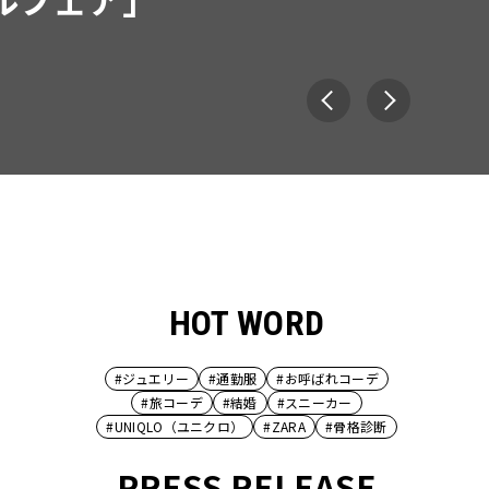
HOT WORD
#ジュエリー
#通勤服
#お呼ばれコーデ
#旅コーデ
#結婚
#スニーカー
#UNIQLO（ユニクロ）
#ZARA
#骨格診断
PRESS RELEASE