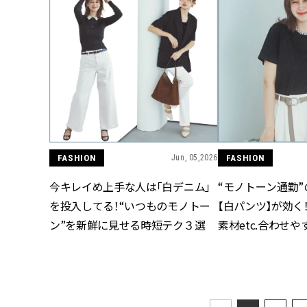
FASHION
Jun, 05,2026
FASHION
今キレイめ上手な人は「白デニム」
“モノトーン通勤”
を投入してる！“いつものモノトー
【白パンツ】が効く
ン”を新鮮に見せる時短テク３選
素材etc.合わせ
厳選