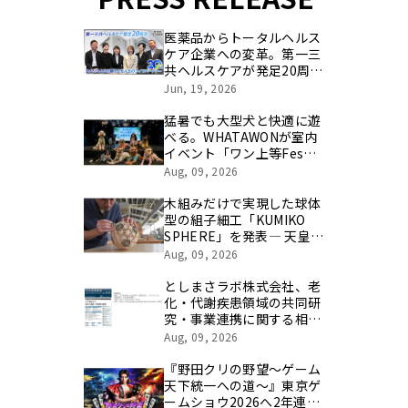
医薬品からトータルヘルス
ケア企業への変革。第一三
共ヘルスケアが発足20周年
を記念し、製品開発・新カ
Jun, 19, 2026
テゴリ挑戦の舞台や旧社統
合時のエピソードを社員の
猛暑でも大型犬と快適に遊
想いとともに振り返る特別
べる。WHATAWONが室内
映像を公開！
イベント「ワン上等Fes
Summer Party」を8月29
Aug, 09, 2026
日開催
木組みだけで実現した球体
型の組子細工「KUMIKO
SPHERE」を発表― 天皇杯
JFA 第106回全日本サッカ
Aug, 09, 2026
ー選手権大会の公式ビジュ
アルにも採用 ―
としまさラボ株式会社、老
化・代謝疾患領域の共同研
究・事業連携に関する相談
受付を開始
Aug, 09, 2026
『野田クリの野望～ゲーム
天下統一への道～』東京ゲ
ームショウ2026へ2年連続