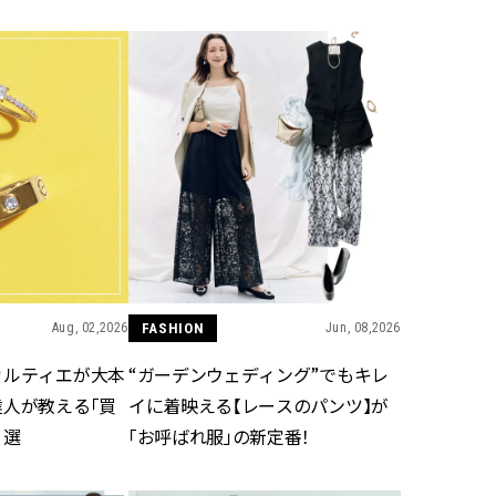
CLASSY.[クラッシィ]
Sep, 25, 2025
Dec,
BEAUTY
WEDDING
マルジェラの“レプリカ”に新作
【堀田茜さん】20
も！注目度急上昇の『フレグラ
式・披露宴の全容
ンス』５選 | CLASSY.[クラッシ
CLASSY.独占取材画
ィ]
CLASSY.[クラッシ
Aug, 9, 2026
Aug,
BEAUTY
WEDDING
【毛穴沼からの脱出】みんなが
【結婚指輪】人気
リアルに行き着いた“アワード総
ング22選｜20〜3
なめ”の「神コスメ」３選 |
エピソードも | CLA
CLASSY.[クラッシィ]
ィ]
Aug, 02,2026
FASHION
Jun, 08,2026
カルティエが大本
“ガーデンウェディング”でもキレ
Aug, 8, 2026
Jul,
BEAUTY
WEDDING
達人が教える「買
イに着映える【レースのパンツ】が
【シャネル】「ココ マドモアゼ
【ブルガリの婚姻
４選
「お呼ばれ服」の新定番！
ル クラッシュ アプソリュ」の限
トも】世界に一つ
定カフェが登場！世界観に没入
作れるブライダル
できる体験型イベントが開催 |
催！ | CLASSY.[
CLASSY.[クラッシィ]