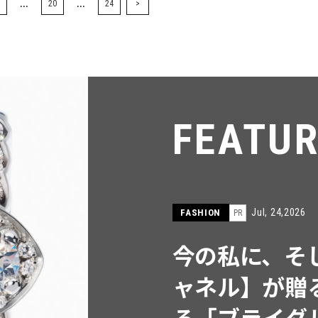
...
...
20
24
>
FEATU
Jul, 15,2026
FASHION
PR
【ICB】人気
同制作! 週5
ウス」２選