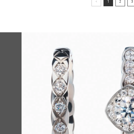
<
1
2
3