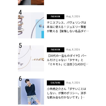
シィ]
 14, 2025
Aug, 9, 2026
FASHION
25年秋の挙
テニスブレス、パヴェリングは
をレポート＜
本当に使える！ジュエリー賢者
像集＞ |
が教える【後悔しない名品ダイ
ィ]
ヤ】３選 | CLASSY.[クラッシィ]
 13, 2025
Aug, 8, 2026
FASHION
ブランドのリ
【30代の一生ものダイヤ】パー
0代カップルの
ルだけじゃない「タサキ」と
SSY.[クラッシ
「ミキモト」に注目 | CLASSY.[ク
ラッシィ]
 27, 2026
Aug, 9, 2026
CULTURE
届のプレゼン
小林虎之介さん「ダサいことは
だけの指輪が
しない、が僕のポリシー。派手
フェアを開
な飲み会も行かないです」 |
クラッシィ]
CLASSY.[クラッシィ]