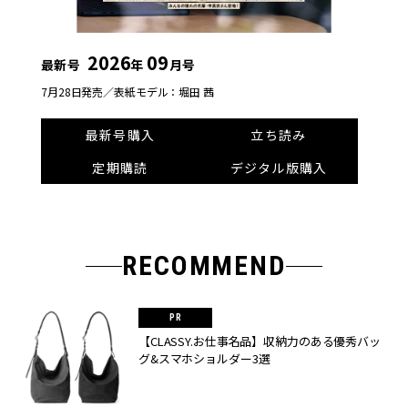
2026
09
最新号
年
月号
7月28日発売／
表紙モデル：堀田 茜
最新号購入
立ち読み
定期購読
デジタル版購入
RECOMMEND
【CLASSY.お仕事名品】収納力のある優秀バッ
グ&スマホショルダー3選