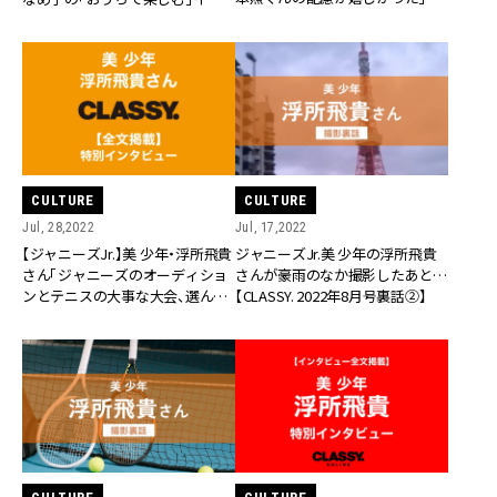
ン2023 vol.54】
CULTURE
CULTURE
Jul, 28,2022
Jul, 17,2022
【ジャニーズJr.】美 少年・浮所飛貴
ジャニーズJr.美 少年の浮所飛貴
さん「ジャニーズのオーディショ
さんが豪雨のなか撮影したあと…
ンとテニスの大事な大会、選んだ
【CLASSY. 2022年8月号裏話②】
のは…」