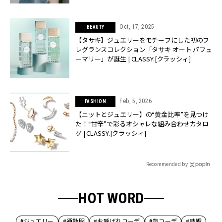
Oct, 17, 2025
BEAUTY
【タサキ】ジュエリーをモチーフにした初のフ
レグランスコレクション「タサキ オート パフュ
ーマリー」が誕生 | CLASSY.[クラッシィ]
Feb, 5, 2026
FASHION
【ニットとジュエリー】の“黄金比率”を見つけ
た！“甘辛”で彩るオシャレな組み合わせカタロ
グ | CLASSY.[クラッシィ]
Recommended by
HOT WORD
#ジュエリー
#通勤服
#お呼ばれコーデ
#旅コーデ
#結婚