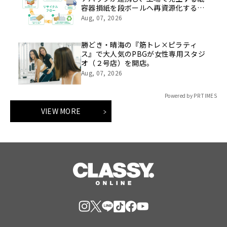
容器損紙を段ボールへ再資源化する実
証を開始
Aug, 07, 2026
勝どき・晴海の『筋トレ×ピラティ
ス』で大人気のPBGが女性専用スタジ
オ（２号店）を開店。
Aug, 07, 2026
Powered by PR TIMES
VIEW MORE