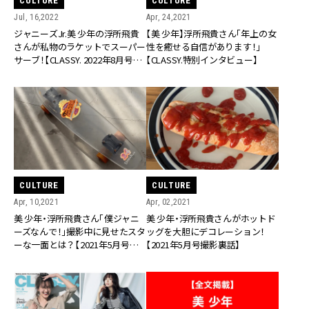
CULTURE
CULTURE
Jul, 16,2022
Apr, 24,2021
ジャニーズJr.美 少年の浮所飛貴
【美 少年】浮所飛貴さん「年上の女
さんが私物のラケットでスーパー
性を癒せる自信があります！」
サーブ！【CLASSY. 2022年8月号裏
【CLASSY.特別インタビュー】
話①】
CULTURE
CULTURE
Apr, 10,2021
Apr, 02,2021
美 少年・浮所飛貴さん「僕ジャニ
美 少年・浮所飛貴さんがホットド
ーズなんで！」撮影中に見せたスタ
ッグを大胆にデコレーション！
ーな一面とは？【2021年5月号撮
【2021年5月号撮影裏話】
影裏話②】