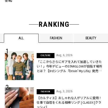
登場】
RANKING
ALL
FASHION
BEAUTY
Aug, 6, 2026
CULTURE
「ここからさらにギアを入れて加速していきた
い！」今年デビューのSTARGLOWが目指す場所
とは？【3rdシングル『Drivin' My Life』発売】 |
CLASSY.[クラッシィ]
Aug, 3, 2026
FASHION
【カルティエ】おしゃれな人がリアルに愛用！
仕事で自信をくれる相棒リング | CLASSY.[クラ
ッシィ]