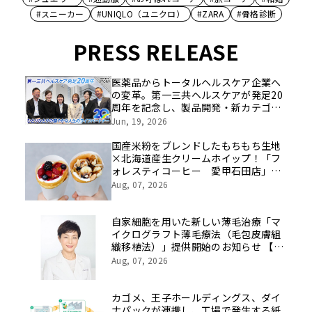
#スニーカー
#UNIQLO（ユニクロ）
#ZARA
#骨格診断
PRESS RELEASE
医薬品からトータルヘルスケア企業へ
の変革。第一三共ヘルスケアが発足20
周年を記念し、製品開発・新カテゴリ
挑戦の舞台や旧社統合時のエピソード
Jun, 19, 2026
を社員の想いとともに振り返る特別映
像を公開！
国産米粉をブレンドしたもちもち生地
×北海道産生クリームホイップ！「フ
ォレスティコーヒー 愛甲石田店」に
て、８月１７日（月）からクレープ販
Aug, 07, 2026
売を開始
自家細胞を用いた新しい薄毛治療「マ
イクログラフト薄毛療法（毛包皮膚組
織移植法）」提供開始のお知らせ 【医
療法人社団 青真会 青山エルクリニ
Aug, 07, 2026
ック】
カゴメ、王子ホールディングス、ダイ
ナパックが連携し、工場で発生する紙