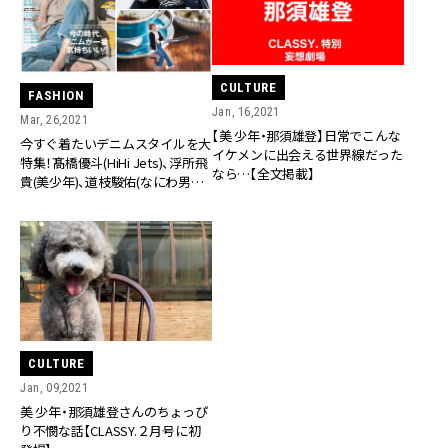
CULTURE
FASHION
Jan, 16,2021
Mar, 26,2021
【美 少年・那須雄登】日常でこんな
今すぐ着たいデニムスタイルを大
イケメンに出会える世界線だった
特集！髙橋優斗(HiHi Jets)、浮所飛
なら…【全文掲載】
貴(美少年)、道枝駿佑(なにわ男子)
も登場！桜井玲香(元乃木坂46)は
着回しDiaryで小人の少女に！？
【3/27(土)発売！CLASSY.5月号】
CULTURE
Jan, 09,2021
美 少年・那須雄登さんのちょっぴ
り不憫な話【CLASSY.２月号に初