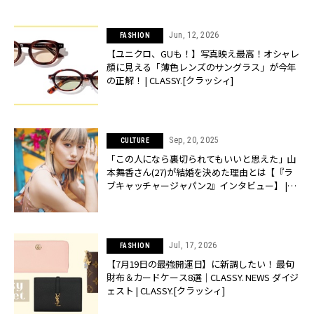
Jun, 12, 2026
FASHION
【ユニクロ、GUも！】写真映え最高！オシャレ
顔に見える「薄色レンズのサングラス」が今年
の正解！ | CLASSY.[クラッシィ]
Sep, 20, 2025
CULTURE
「この人になら裏切られてもいいと思えた」山
本舞香さん(27)が結婚を決めた理由とは【『ラ
ブキャッチャージャパン2』インタビュー】 |
CLASSY.[クラッシィ]
Jul, 17, 2026
FASHION
【7月19日の最強開運日】に新調したい！ 最旬
財布＆カードケース8選｜CLASSY. NEWS ダイジ
ェスト | CLASSY.[クラッシィ]