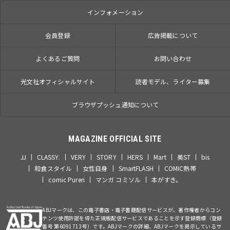
インフォメーション
会員登録
広告掲載について
よくあるご質問
お問い合わせ
光文社オフィシャルサイト
読者モデル、ライター募集
ブラウザプッシュ通知について
MAGAZINE OFFICIAL SITE
JJ
CLASSY.
VERY
STORY
HERS
Mart
美ST
bis
和食スタイル
女性自身
SmartFLASH
COMIC熱帯
comic Pureri
マンガ コミソル
本がすき。
ABJマークは、この電子書店・電子書籍配信サービスが、著作権者からコン
テンツ使用許諾を得た正規版配信サービスであることを示す登録商標（登録
番号 第6091713号）です。ABJマークの詳細、ABJマークを掲示しているサ