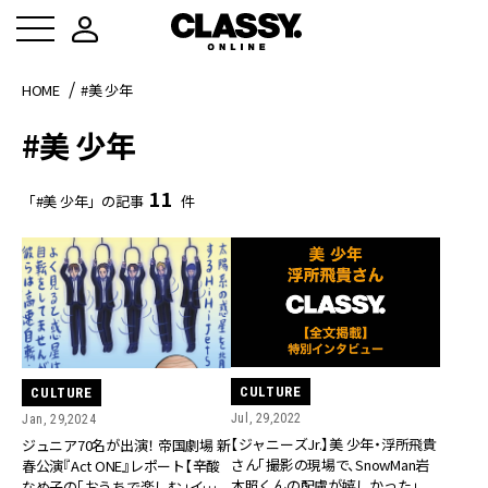
HOME
#美 少年
#美 少年
11
「#美 少年」の記事
件
CULTURE
CULTURE
Jul, 29,2022
Jan, 29,2024
【ジャニーズJr.】美 少年・浮所飛貴
ジュニア70名が出演！ 帝国劇場 新
さん「撮影の現場で、SnowMan岩
春公演『Act ONE』レポート【辛酸
本照くんの配慮が嬉しかった」
なめ子の「おうちで楽しむ」イケメ