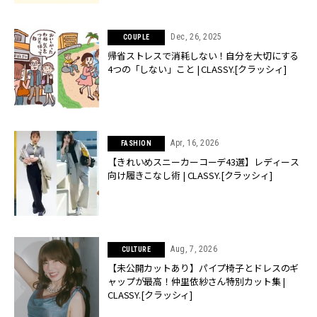
Dec, 26, 2025
COUPLE
帰省ストレスで消耗しない！自分を大切にする
4つの「しない」こと | CLASSY.[クラッシィ]
Apr, 16, 2026
FASHION
【きれいめスニーカーコーデ43選】レディース
向け履きこなし術 | CLASSY.[クラッシィ]
Aug, 7, 2026
CULTURE
【未公開カットあり】パイプ椅子とドレスのギ
ャップが最高！仲里依紗さん特別カット集 |
CLASSY.[クラッシィ]