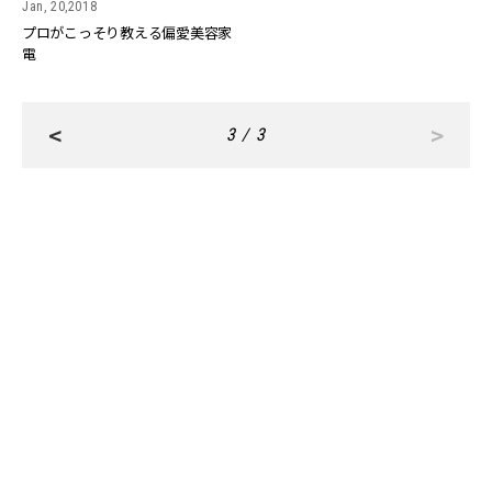
Jan, 20,2018
プロがこっそり教える偏愛美容家
電
<
>
3 / 3
RANKING
ALL
FASHION
BEAUTY
Aug, 8, 2026
CULTURE
仲里依紗さん（36）「今の時代なら結婚は選ん
でいないかも」【ドラマ『Tokyo middle 30』イ
ンタビュー】 | CLASSY.[クラッシィ]