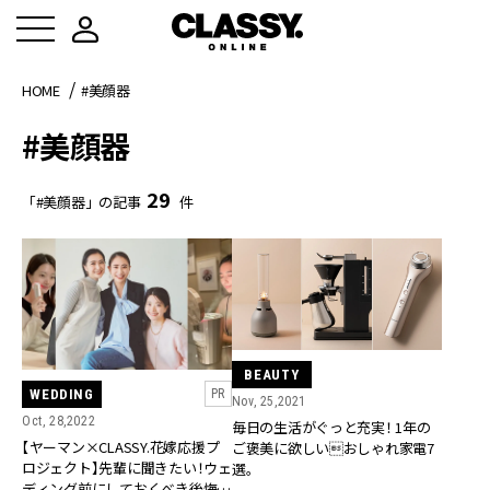
HOME
#美顔器
#美顔器
29
「#美顔器」の記事
件
BEAUTY
WEDDING
PR
Nov, 25,2021
Oct, 28,2022
毎日の生活がぐっと充実！ 1年の
【ヤーマン×CLASSY.花嫁応援プ
ご褒美に欲しいおしゃれ家電7
ロジェクト】先輩に聞きたい！ウェ
選。
ディング前にしておくべき後悔し