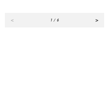
<
>
1 / 6
RANKING
ALL
FASHION
BEAUTY
Aug, 3, 2026
FASHION
【カルティエ】おしゃれな人がリアルに愛用！
仕事で自信をくれる相棒リング | CLASSY.[クラ
ッシィ]