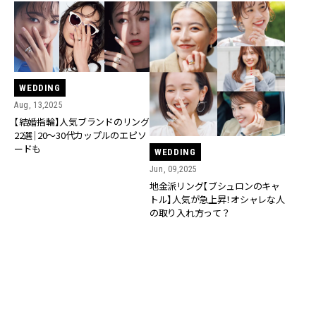
WEDDING
Aug, 13,2025
【結婚指輪】人気ブランドのリング
22選｜20〜30代カップルのエピソ
ードも
WEDDING
Jun, 09,2025
地金派リング【ブシュロンのキャ
トル】人気が急上昇！オシャレな人
の取り入れ方って？