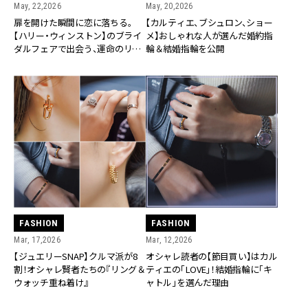
May, 22,2026
May, 20,2026
扉を開けた瞬間に恋に落ちる。
【カルティエ、ブシュロン、ショー
【ハリー・ウィンストン】のブライ
メ】おしゃれな人が選んだ婚約指
ダルフェアで出会う、運命のリン
輪＆結婚指輪を公開
グ
FASHION
FASHION
Mar, 17,2026
Mar, 12,2026
【ジュエリーSNAP】クルマ派が8
オシャレ読者の【節目買い】はカル
割！オシャレ賢者たちの『リング＆
ティエの「LOVE」！結婚指輪に「キ
ウォッチ重ね着け』
ャトル」を選んだ理由