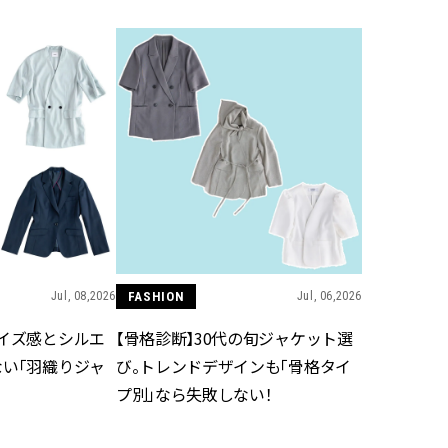
ィ]
目 | CLASSY.[クラ
Aug, 8, 2026
Mar,
BEAUTY
WEDDING
【シャネル】「ココ マドモアゼ
【トレンドの巻き
ル クラッシュ アプソリュ」の限
式ゲスト服の鉄板
定カフェが登場！世界観に没入
ンピ”は『スカー
できる体験型イベントが開催 |
正解！ | CLASSY.
CLASSY.[クラッシィ]
Aug, 7, 2026
Apr,
BEAUTY
WEDDING
冷房・紫外線etc...「夏の隠れ乾
【ブルガリ】プロ
燥」を防ぐ【ベタつかない名品
れたのは、リング
クリーム】3選＜30代のベストコ
ックレスだった！【C
スメ＞ | CLASSY.[クラッシィ]
のブライダルリング物
Jul, 08,2026
FASHION
Jul, 06,2026
CLASSY.[クラッシ
サイズ感とシルエ
【骨格診断】30代の旬ジャケット選
Aug, 5, 2026
Dec,
BEAUTY
WEDDING
ない「羽織りジャ
び。トレンドデザインも「骨格タイ
忙しい毎日に「うるおいター
【結婚式お呼ばれ
プ別」なら失敗しない！
ボ」を。新【SOFINA BASIC＋】
染む！上品で実用
のお手入れでうるおってなめら
ッグ」6選【アン
かな肌を目指す | CLASSY.[クラッ
イラー他】 | CLAS
シィ]
ィ]