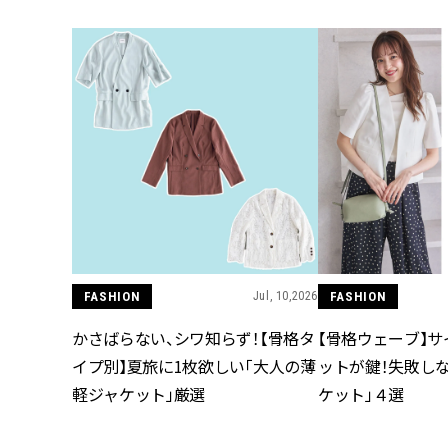
FASHION
Jul, 10,2026
FASHION
かさばらない、シワ知らず！【骨格タ
【骨格ウェーブ】
イプ別】夏旅に1枚欲しい「大人の薄
ットが鍵！失敗し
軽ジャケット」厳選
ケット」４選