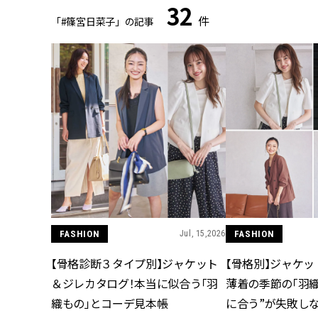
32
件
「#篠宮日菜子」の記事
FASHION
Jul, 15,2026
FASHION
【骨格診断３タイプ別】ジャケット
【骨格別】ジャケッ
＆ジレカタログ！本当に似合う「羽
薄着の季節の「羽織
織もの」とコーデ見本帳
に合う”が失敗しな