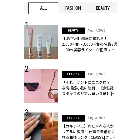
WEDDING
ALL
FASHION
BEAUTY
WEDDIN
 13, 2025
Aug, 7, 2026
BEAUTY
ブランドのリ
【UV下地】酷暑に頼れる！
0代カップルの
2,000円台〜3,000円台の名品3選
SSY.[クラッシ
｜30代美容ライターが正直レビ
ュー | CLASSY.[クラッシィ]
 16, 2026
Aug, 7, 2026
FASHION
はアリ？お呼
「それ、ホントにユニクロ？」
コーデ＆マナ
な高揚感小物に注目！【女性誌
Y.[クラッシィ]
スタッフのリアル買い３選】 |
CLASSY.[クラッシィ]
 30, 2026
Aug, 3, 2026
FASHION
リー】1つでも
【カルティエ】おしゃれな人が
ポメラートの
リアルに愛用！ 仕事で自信をく
シリーズに注
れる相棒リング | CLASSY.[クラッ