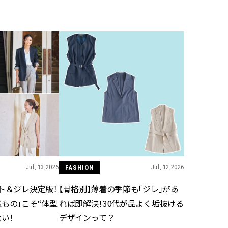
BEAUTY
Aug, 7, 2026
Aug,
BEAUTY
WEDDING
【UV下地】酷暑に頼れる！
【結婚指輪】人気
2,000円台〜3,000円台の名品3選
ング22選｜20〜3
｜30代美容ライターが正直レビ
エピソードも | CLA
ュー | CLASSY.[クラッシィ]
ィ]
Aug, 6, 2026
Feb,
BEAUTY
WEDDING
【ヘアアクセ6選】手抜きに見え
結婚式に黒ドレス
ない！アラサーのまとめ髪が垢
ばれで失敗しない
抜ける「即戦力アクセ」たち |
ーを解説 | CLASS
CLASSY.[クラッシィ]
Jul, 13,2026
FASHION
Jul, 12,2026
ト＆ジレ決定版！
【骨格別】薄着の季節も「ジレ」があ
Sep, 25, 2025
Jun,
BEAUTY
WEDDING
もの」こそ“体型
れば即解決！30代が品よく垢抜ける
マルジェラの“レプリカ”に新作
【一生ものジュエ
も！注目度急上昇の『フレグラ
存在感が際立つ！
い！
デザインって？
ンス』５選 | CLASSY.[クラッシ
「トゥギャザー」