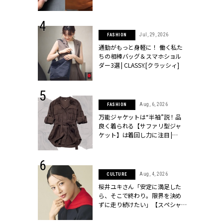
ッシィ]
シィ]
 24, 2026
Jul, 29, 2026
FASHION
方３選】結婚
通勤がもっと身軽に！ 働く私た
“シンプル黒ワ
ちの相棒バッグ＆スマホショル
フ』で盛るのが
ダー3選 | CLASSY.[クラッシィ]
[クラッシィ]
 14, 2026
Aug, 6, 2026
FASHION
ポーズで贈ら
万能ジャケットは“半袖”説！品
じゃなくてネ
良く着られる【サファリ型ジャ
LASSY.世代
ケット】は着回し力に注目 |
語 #15】 |
CLASSY.[クラッシィ]
ィ]
 9, 2025
Aug, 4, 2026
CULTURE
】ドレスに馴
桜井ユキさん「安定に満足した
的な「サブバ
ら、そこで終わり。限界を決め
テプリマ、フェ
ずに走り続けたい」【スペシャ
SY.[クラッシ
ルドラマ『しあわせは食べて寝
て待て ～早春の養生編～』】 |