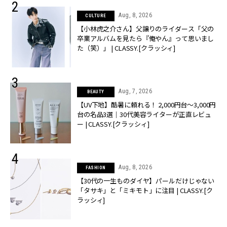
Aug, 8, 2026
CULTURE
【小林虎之介さん】父譲りのライダース「父の
卒業アルバムを見たら『俺やん』って思いまし
た（笑）」 | CLASSY.[クラッシィ]
Aug, 7, 2026
BEAUTY
【UV下地】酷暑に頼れる！ 2,000円台〜3,000円
台の名品3選｜30代美容ライターが正直レビュ
ー | CLASSY.[クラッシィ]
Aug, 8, 2026
FASHION
【30代の一生ものダイヤ】パールだけじゃない
「タサキ」と「ミキモト」に注目 | CLASSY.[ク
ラッシィ]