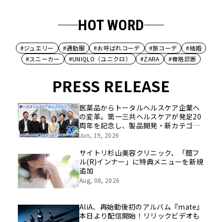
HOT WORD
#ジュエリー
#通勤服
#お呼ばれコーデ
#旅コーデ
#結婚
#スニーカー
#UNIQLO（ユニクロ）
#ZARA
#骨格診断
PRESS RELEASE
医薬品からトータルヘルスケア企業へ
の変革。第一三共ヘルスケアが発足20
周年を記念し、製品開発・新カテゴリ
挑戦の舞台や旧社統合時のエピソード
Jun, 19, 2026
を社員の想いとともに振り返る特別映
像を公開！
サイトリ杉山美容クリニック、「膣フ
ル(R)インナー」に特典メニューを新規
追加
Aug, 08, 2026
AliA、再始動後初のアルバム『mate』
本日より配信開始！リリックビデオも