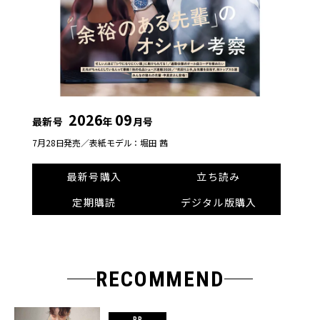
2026
09
最新号
年
月号
7月28日発売／
表紙モデル：堀田 茜
最新号購入
立ち読み
定期購読
デジタル版購入
RECOMMEND