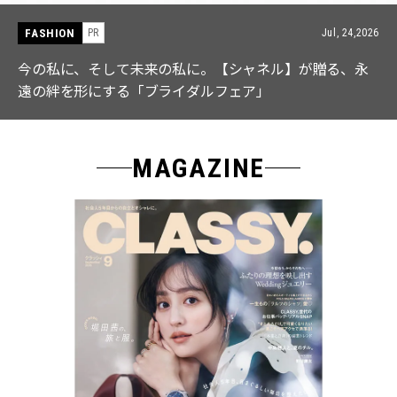
FASHION
PR
Jul, 15,2026
【ICB】人気インフルエンサーと共同制作! 週5で着たく
なる「名品ブラウス」２選
MAGAZINE