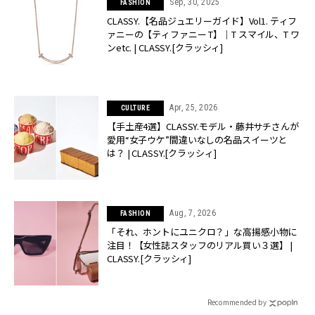
Sep, 30, 2025
FASHION
CLASSY.【名品ジュエリーガイド】Vol1. ティフ
ァニーの【ティファニー T】｜T スマイル、T ワ
ンetc. | CLASSY.[クラッシィ]
Apr, 25, 2026
CULTURE
【手土産4選】CLASSY.モデル・藤井サチさんが
愛用“女子ウケ”間違いなしの名品スイーツと
は？ | CLASSY.[クラッシィ]
Aug, 7, 2026
FASHION
「それ、ホントにユニクロ？」な高揚感小物に
注目！【女性誌スタッフのリアル買い３選】 |
CLASSY.[クラッシィ]
Recommended by