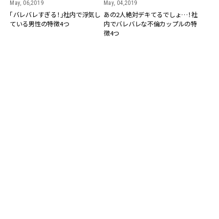
May, 06,2019
May, 04,2019
「バレバレすぎる！」社内で浮気し
あの2人絶対デキてるでしょ…！社
ている男性の特徴4つ
内でバレバレな不倫カップルの特
徴4つ
COUPLE
COUPLE
Apr, 07,2019
Apr, 02,2019
「あなたの上司は大丈夫？」社外の
「コレは疑われるよね…」社内で不
女性と不倫している上司の特徴3
倫するカップルの特徴3つ
つ