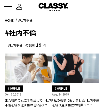
HOME
#社内不倫
#社内不倫
19
「#社内不倫」の記事
件
COUPLE
COUPLE
Oct, 30,2019
Aug, 14,2019
また社内の女に手を出して…社内
「私の職場にもいました」社内不倫
不倫を繰り返す男の言い訳3つ
を繰り返す男性の特徴って？