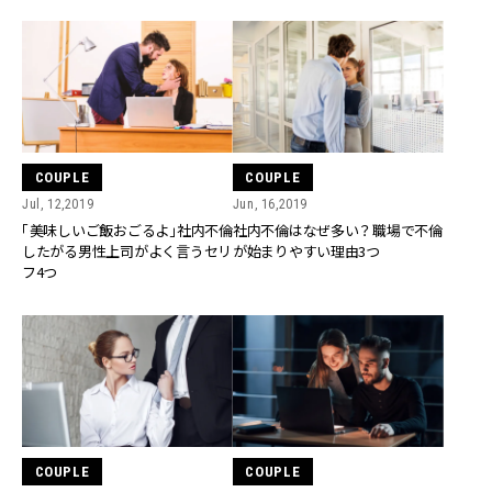
COUPLE
COUPLE
Jul, 12,2019
Jun, 16,2019
「美味しいご飯おごるよ」社内不倫
社内不倫はなぜ多い？職場で不倫
したがる男性上司がよく言うセリ
が始まりやすい理由3つ
フ4つ
COUPLE
COUPLE