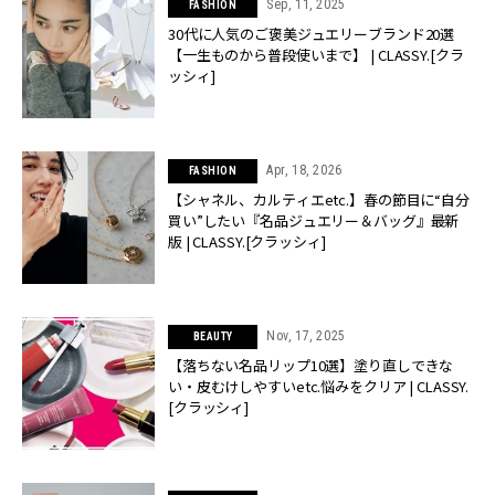
Sep, 11, 2025
FASHION
30代に人気のご褒美ジュエリーブランド20選
【一生ものから普段使いまで】 | CLASSY.[クラ
ッシィ]
Apr, 18, 2026
FASHION
【シャネル、カルティエetc.】春の節目に“自分
買い”したい『名品ジュエリー＆バッグ』最新
版 | CLASSY.[クラッシィ]
Nov, 17, 2025
BEAUTY
【落ちない名品リップ10選】塗り直しできな
い・皮むけしやすいetc.悩みをクリア | CLASSY.
[クラッシィ]