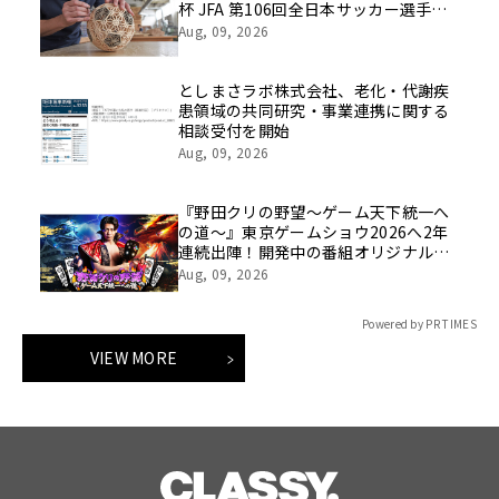
杯 JFA 第106回全日本サッカー選手権
大会の公式ビジュアルにも採用 ―
Aug, 09, 2026
としまさラボ株式会社、老化・代謝疾
患領域の共同研究・事業連携に関する
相談受付を開始
Aug, 09, 2026
『野田クリの野望～ゲーム天下統一へ
の道～』東京ゲームショウ2026へ2年
連続出陣！開発中の番組オリジナルゲ
ームを世界最速体験！失敗したら即
Aug, 09, 2026
「打ち首」！？しんや＆青木マッチョ
参加のイベントも開催！
Powered by PR TIMES
VIEW MORE