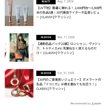
Aug, 7, 2026
BEAUTY
【UV下地】酷暑に頼れる！ 2,000円台〜3,000円
台の名品3選｜30代美容ライターが正直レビュ
ー | CLASSY.[クラッシィ]
Mar, 11, 2026
FASHION
【通勤名品バッグ22選】ロンシャン、ヴァジッ
ク、トゥティエetc.気兼ねなく使えるものだ
け！ | CLASSY.[クラッシィ]
Oct, 31, 2025
FASHION
【30代のご褒美買いジュエリー】ポメラートの
名品『イコニカ』は歳を重ねても似合う！ |
CLASSY.[クラッシィ]
Recommended by