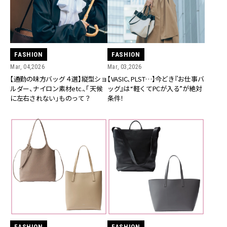
FASHION
FASHION
Mar, 04,2026
Mar, 03,2026
【通勤の味方バッグ４選】縦型ショ
【VASIC、PLST…】今どき『お仕事バ
ルダー、ナイロン素材etc.、「天候
ッグ』は“軽くてPCが入る”が絶対
に左右されない」ものって？
条件！
FASHION
FASHION