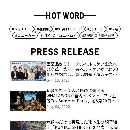
HOT WORD
#ジュエリー
#通勤服
#お呼ばれコーデ
#旅コーデ
#結婚
#スニーカー
#UNIQLO（ユニクロ）
#ZARA
#骨格診断
PRESS RELEASE
医薬品からトータルヘルスケア企業へ
の変革。第一三共ヘルスケアが発足20
周年を記念し、製品開発・新カテゴリ
挑戦の舞台や旧社統合時のエピソード
Jun, 19, 2026
を社員の想いとともに振り返る特別映
像を公開！
猛暑でも大型犬と快適に遊べる。
WHATAWONが室内イベント「ワン上
等Fes Summer Party」を8月29日開
催
Aug, 09, 2026
木組みだけで実現した球体型の組子細
工「KUMIKO SPHERE」を発表― 天皇