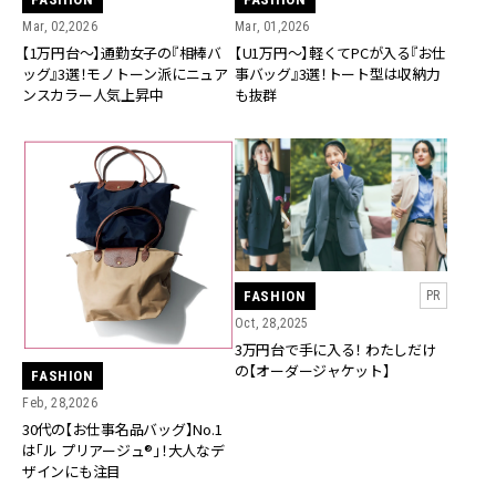
Mar, 02,2026
Mar, 01,2026
【1万円台〜】通勤女子の『相棒バ
【U1万円〜】軽くてPCが入る『お仕
ッグ』3選！モノトーン派にニュア
事バッグ』3選！トート型は収納力
ンスカラー人気上昇中
も抜群
FASHION
PR
Oct, 28,2025
3万円台で手に入る！ わたしだけ
の【オーダージャケット】
FASHION
Feb, 28,2026
30代の【お仕事名品バッグ】No.1
は「ル プリアージュ®️」！大人なデ
ザインにも注目