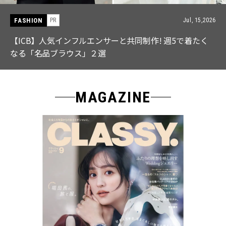
FASHION
PR
Jul, 15,2026
【ICB】人気インフルエンサーと共同制作! 週5で着たく
なる「名品ブラウス」２選
MAGAZINE