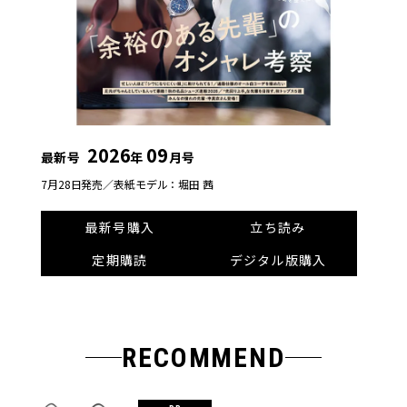
2026
09
最新号
年
月号
7月28日発売／
表紙モデル：堀田 茜
最新号購入
立ち読み
定期購読
デジタル版購入
RECOMMEND