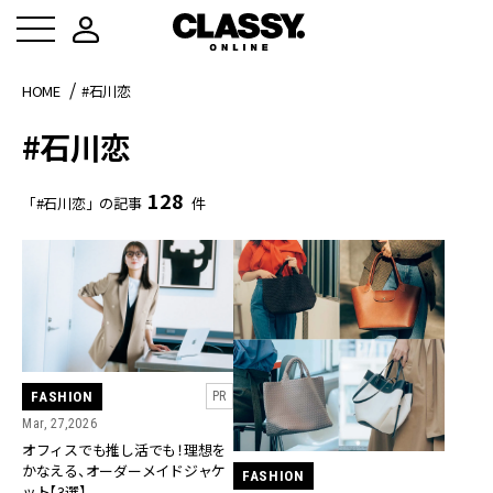
HOME
#石川恋
#石川恋
128
「#石川恋」の記事
件
FASHION
PR
Mar, 27,2026
オフィスでも推し活でも！理想を
かなえる、オーダーメイドジャケ
FASHION
ット【3選】