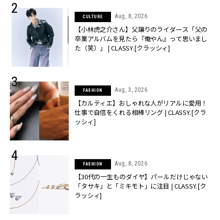
Aug, 8, 2026
CULTURE
【小林虎之介さん】父譲りのライダース「父の
卒業アルバムを見たら『俺やん』って思いまし
た（笑）」 | CLASSY.[クラッシィ]
Aug, 3, 2026
FASHION
【カルティエ】おしゃれな人がリアルに愛用！
仕事で自信をくれる相棒リング | CLASSY.[クラ
ッシィ]
Aug, 8, 2026
FASHION
【30代の一生ものダイヤ】パールだけじゃない
「タサキ」と「ミキモト」に注目 | CLASSY.[ク
ラッシィ]