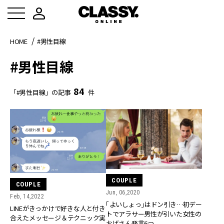
HOME
#男性目線
#男性目線
84
「#男性目線」の記事
件
COUPLE
COUPLE
Jun, 06,2020
Feb, 14,2022
「よいしょっ」はドン引き…初デー
LINEがきっかけで好きな人と付き
トでアラサー男性が引いた女性の
合えたメッセージ＆テクニック実
おばさん発言6つ