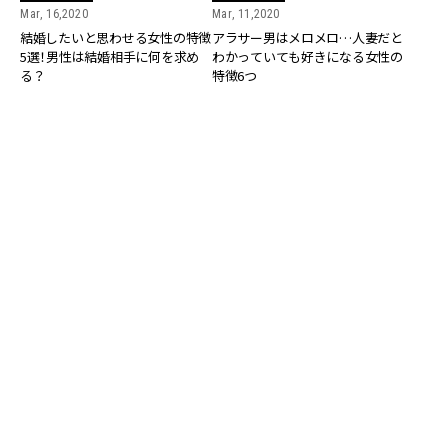
Mar, 16,2020
Mar, 11,2020
結婚したいと思わせる女性の特徴
アラサー男はメロメロ…人妻だと
5選！男性は結婚相手に何を求め
わかっていても好きになる女性の
る？
特徴6つ
COUPLE
COUPLE
Mar, 09,2020
Mar, 08,2020
顔が似てる!? 男友達から結婚を勧
男性が仕事中にコッソリ出す。好
められるアラサー彼女の特徴4つ
きのサイン6選