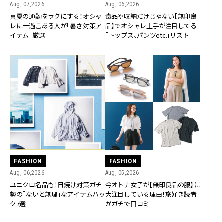
Aug, 07,2026
Aug, 06,2026
真夏の通勤をラクにする！オシャ
食品や収納だけじゃない【無印良
レに一過言ある人が「暑さ対策ア
品】でオシャレ上手が注目してる
イテム」厳選
「トップス、パンツetc.」リスト
FASHION
FASHION
Aug, 06,2026
Aug, 05,2026
ユニクロ名品も！日焼け対策ガチ
今オトナ女子が【無印良品の服】に
勢の「ないと無理」なアイテムハッ
大注目している理由！旅好き読者
ク7選
がガチで口コミ