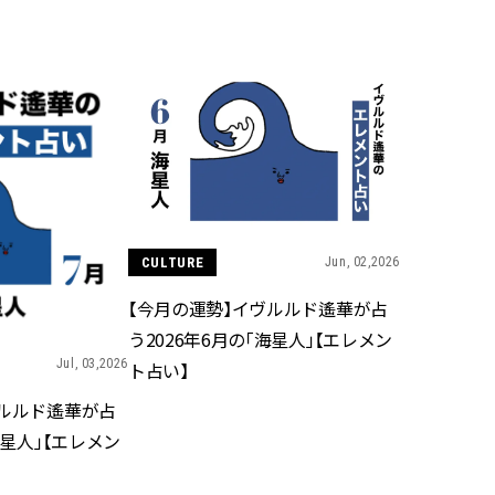
BEAUTY
Aug, 8, 2026
Jun,
BEAUTY
WEDDING
【エルメス】初の本格リップケ
【一生ものジュエ
アコレクション誕生！憧れのア
存在感が際立つ！
イテムで唇をもっと美しく |
「トゥギャザー」
CLASSY.[クラッシィ]
目 | CLASSY.[クラ
CULTURE
Jun, 02,2026
Aug, 7, 2026
Mar,
BEAUTY
WEDDING
【UV下地】酷暑に頼れる！
【10万円台から】
【今月の運勢】イヴルルド遙華が占
2,000円台〜3,000円台の名品3選
ーでよりパーソナ
｜30代美容ライターが正直レビ
ダルジュエリー』４選 
う2026年6月の「海星人」【エレメン
ュー | CLASSY.[クラッシィ]
[クラッシィ]
Jul, 03,2026
ト占い】
ヴルルド遙華が占
Aug, 9, 2026
Feb,
BEAUTY
WEDDING
海星人」【エレメン
【毛穴沼からの脱出】みんなが
結婚式に黒ドレス
リアルに行き着いた“アワード総
ばれで失敗しない
なめ”の「神コスメ」３選 |
ーを解説 | CLASS