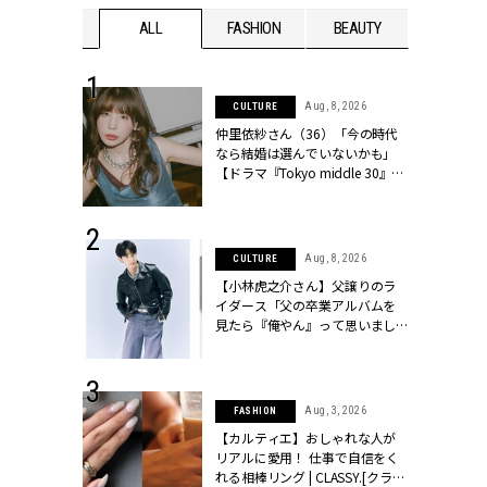
WEDDING
ALL
FASHION
BEAUTY
WEDDIN
 30, 2026
Aug, 8, 2026
CULTURE
リー】1つでも
仲里依紗さん（36）「今の時代
ポメラートの
なら結婚は選んでいないかも」
シリーズに注
【ドラマ『Tokyo middle 30』イ
ッシィ]
ンタビュー】 | CLASSY.[クラッシ
ィ]
 17, 2026
Aug, 8, 2026
CULTURE
ラグジュアリ
【小林虎之介さん】父譲りのラ
ルな『ブライ
イダース「父の卒業アルバムを
| CLASSY.
見たら『俺やん』って思いまし
た（笑）」 | CLASSY.[クラッシ
ィ]
 16, 2026
Aug, 3, 2026
FASHION
はアリ？お呼
【カルティエ】おしゃれな人が
コーデ＆マナ
リアルに愛用！ 仕事で自信をく
Y.[クラッシィ]
れる相棒リング | CLASSY.[クラッ