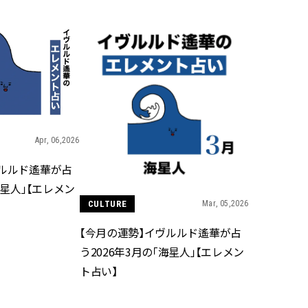
CLASSY.[クラッシィ]
Aug, 8, 2026
Dec,
BEAUTY
WEDDING
“盛りすぎない”がトレンド！
【堀田茜さん】20
【最旬マスカラ4選】さりげない
式・披露宴の全容
ボリュームと絶妙カラー |
CLASSY.独占取材画
CLASSY.[クラッシィ]
CLASSY.[クラッシ
Apr, 06,2026
Sep, 25, 2025
Aug,
BEAUTY
WEDDING
マルジェラの“レプリカ”に新作
【結婚指輪】人気
ヴルルド遙華が占
も！注目度急上昇の『フレグラ
ング22選｜20〜3
海星人」【エレメン
ンス』５選 | CLASSY.[クラッシ
エピソードも | CLA
ィ]
ィ]
CULTURE
Mar, 05,2026
【今月の運勢】イヴルルド遙華が占
Aug, 8, 2026
Jul,
BEAUTY
WEDDING
う2026年3月の「海星人」【エレメン
【シャネル】「ココ マドモアゼ
【ブルガリの婚姻
ト占い】
ル クラッシュ アプソリュ」の限
トも】世界に一つ
定カフェが登場！世界観に没入
作れるブライダル
できる体験型イベントが開催 |
催！ | CLASSY.[
CLASSY.[クラッシィ]